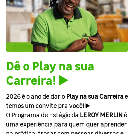
Dê o Play na sua
Carreira! ▶️
2026 é o ano de dar o
Play na sua Carreira
e
temos um convite pra você! ▶️
O Programa de Estágio da
LEROY MERLIN
é
uma experiência para quem quer aprender
na prática, trocar com pessoas diversas e