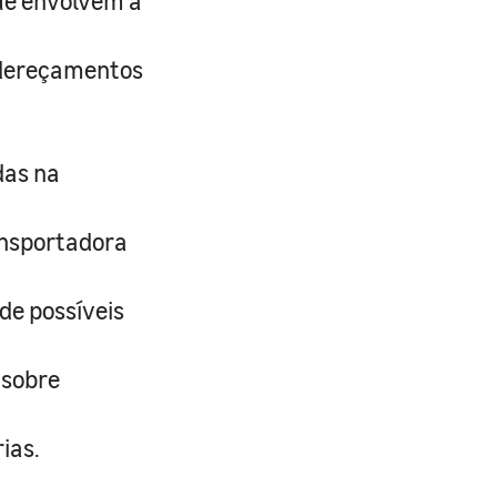
que envolvem a
ndereçamentos
das na
ansportadora
de possíveis
 sobre
ias.