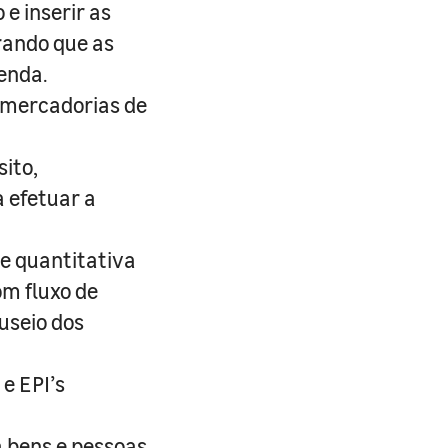
e inserir as
rando que as
enda.
a mercadorias de
ito,
 efetuar a
e quantitativa
m fluxo de
useio dos
e EPI’s
 bens e pessoas.