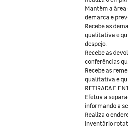
Mantém a área 
demarca e preve
Recebe as demar
qualitativa e q
despejo.
Recebe as devol
conferências qu
Recebe as remes
qualitativa e q
RETIRADA E EN
Efetua a separa
informando a se
Realiza o ender
inventário rota