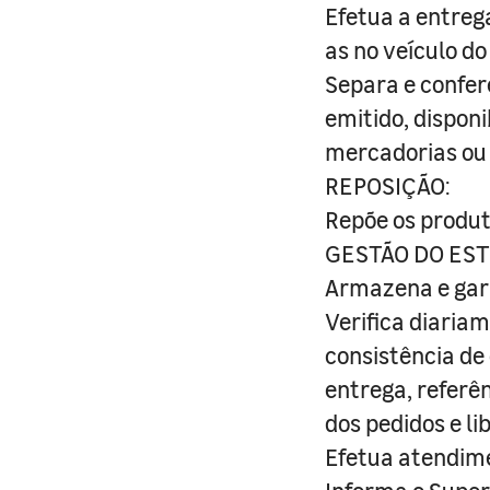
Efetua a entrega
as no veículo do 
Separa e confer
emitido, disponi
mercadorias ou 
REPOSIÇÃO:
Repõe os produ
GESTÃO DO EST
Armazena e gara
Verifica diaria
consistência de
entrega, referên
dos pedidos e l
Efetua atendime