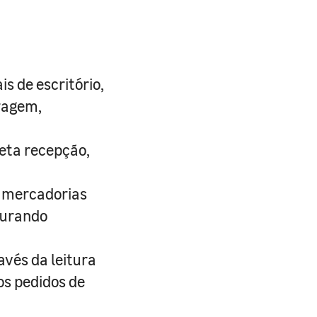
s de escritório,
tragem,
reta recepção,
às mercadorias
gurando
vés da leitura
os pedidos de