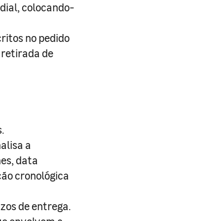
rdial, colocando-
ritos no pedido
 retirada de
.
alisa a
nes, data
ção cronológica
zos de entrega.