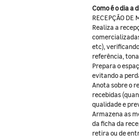
Como é o dia a d
RECEPÇÃO DE 
Realiza a recep
comercializadas
etc), verificand
referência, tona
Prepara o espaç
evitando a perd
Anota sobre o re
recebidas (quan
qualidade e pre
Armazena as mer
da ficha da rec
retira ou de ent