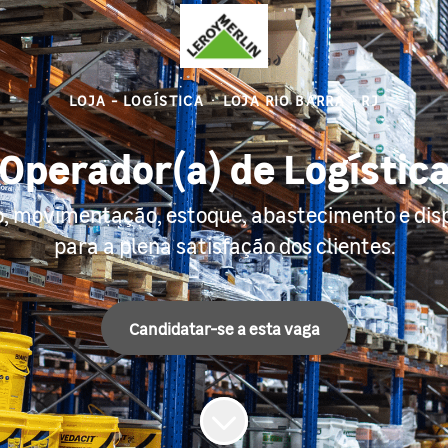
LOJA - LOGÍSTICA
·
LOJA RIO BARRA - RJ
Operador(a) de Logístic
ão, movimentação, estoque, abastecimento e di
para a plena satisfação dos clientes.
Candidatar-se a esta vaga