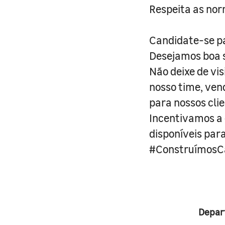
Respeita as nor
Candidate-se pa
Desejamos boa s
Não deixe de vi
nosso time, ven
para nossos clie
Incentivamos a d
disponíveis par
#ConstruímosCa
Depar