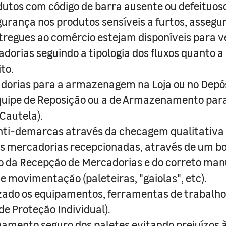
dutos com código de barra ausente ou defeituoso 
gurança nos produtos sensíveis a furtos, assegu
regues ao comércio estejam disponíveis para v
dorias seguindo a tipologia dos fluxos quanto 
to.
dorias para a armazenagem na Loja ou no Depós
quipe de Reposição ou a de Armazenamento para
autela).
nti-demarcas através da checagem qualitativa 
as mercadorias recepcionadas, através de um bo
io da Recepção de Mercadorias e do correto man
 movimentação (paleteiras, "gaiolas", etc).
do os equipamentos, ferramentas de trabalho 
e Proteção Individual).
hamento seguro dos paletes evitando prejuízos à