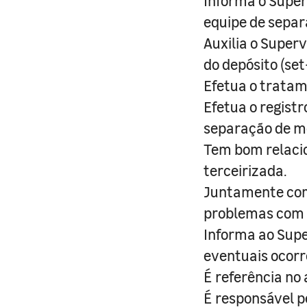
Informa o Super
equipe de separ
Auxilia o Super
do depósito (set
Efetua o tratam
Efetua o regist
separação de m
Tem bom relaci
terceirizada.
Juntamente com 
problemas com 
Informa ao Supe
eventuais ocor
É referência no
É responsável p