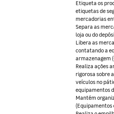
Etiqueta os pro
etiquetas de se
mercadorias ent
Separa as merca
loja ou do depósi
Libera as merca
contatando a e
armazenagem (C
Realiza ações a
rigorosa sobre 
veículos no pát
equipamentos de
Mantém organiza
(Equipamentos d
Realiza o empil