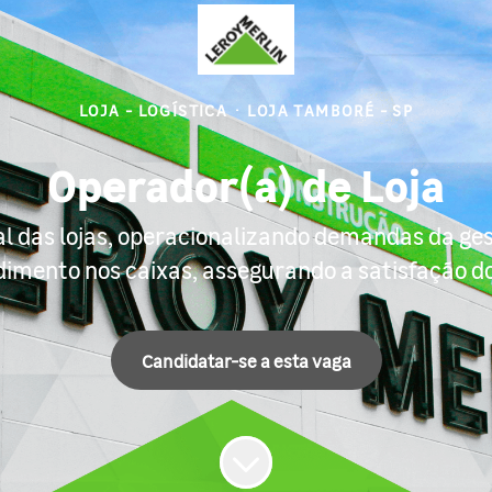
LOJA - LOGÍSTICA
·
LOJA TAMBORÉ - SP
Operador(a) de Loja
al das lojas, operacionalizando demandas da ges
imento nos caixas, assegurando a satisfação do
Candidatar-se a esta vaga