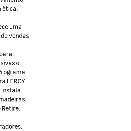
 ética,
rece uma
s de vendas
 para
usivas e
 Programa
ira LEROY
Instala.
 madeiras,
 Retire.
radores.