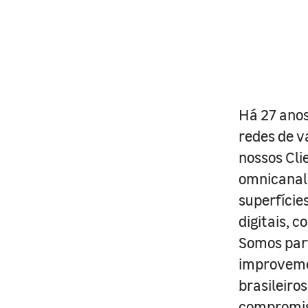
Há 27 anos
redes de v
nossos Cli
omnicanal 
superfície
digitais, 
Somos part
improveme
brasileiro
compromis