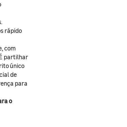
o
.
s rápido
e, com
É partilhar
rito único
cial de
erença para
ara o