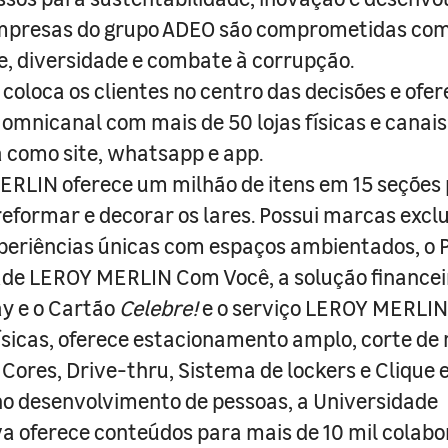
empresas do grupo ADEO são comprometidas com
e, diversidade e combate à corrupção.
coloca os clientes no centro das decisões e ofe
 omnicanal com mais de 50 lojas físicas e canai
a como site, whatsapp e app.
RLIN oferece um milhão de itens em 15 seções
 reformar e decorar os lares. Possui marcas excl
periências únicas com espaços ambientados, o
ade LEROY MERLIN Com Você, a solução finance
y e o Cartão
Celebre!
e o serviço LEROY MERLIN 
físicas, oferece estacionamento amplo, corte de
 Cores, Drive-thru, Sistema de lockers e Clique e
o desenvolvimento de pessoas, a Universidade
a oferece conteúdos para mais de 10 mil colabo