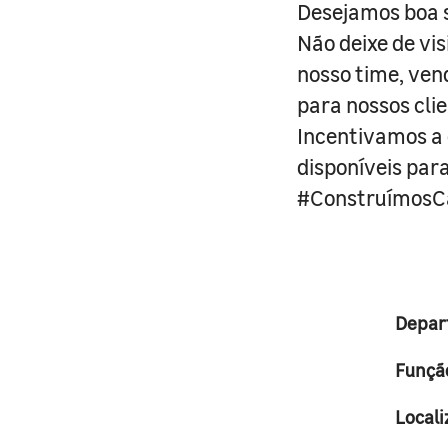
Desejamos boa s
Não deixe de vi
nosso time, ven
para nossos clie
Incentivamos a d
disponíveis par
#ConstruímosCa
Depar
Funçã
Locali