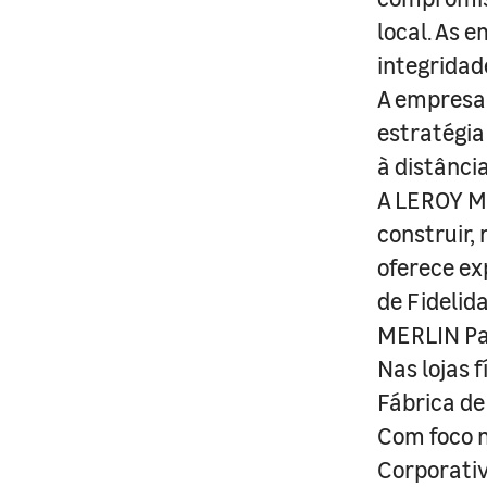
local. As 
integridad
A empresa 
estratégia
à distânci
A LEROY ME
construir,
oferece ex
de Fidelid
MERLIN Pa
Nas lojas 
Fábrica de
Com foco n
Corporativ