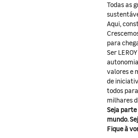
Todas as g
sustentáve
Aqui, cons
Crescemos 
para cheg
Ser LEROY 
autonomia 
valores e 
de iniciat
todos para
milhares d
Seja parte
mundo. Se
Fique à vo