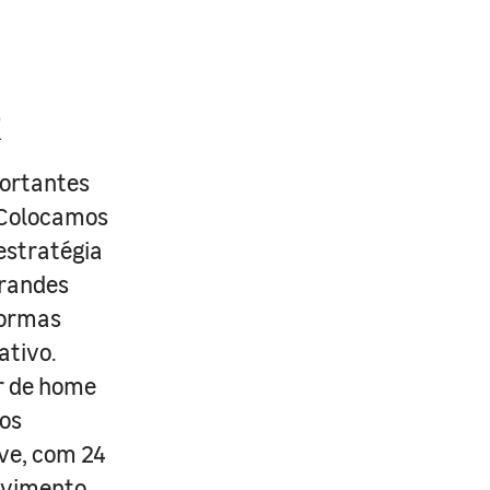
R
portantes
. Colocamos
estratégia
grandes
formas
ativo.
r de home
os
ive, com 24
lvimento