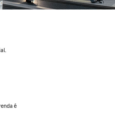
al.
venda é