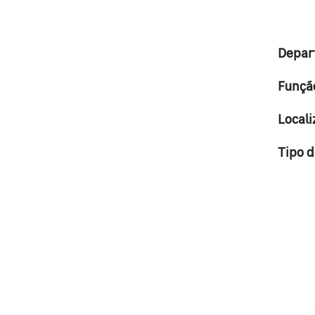
Depar
Funçã
Locali
Tipo 