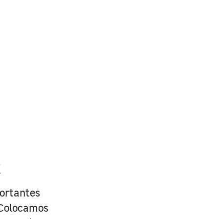
R
portantes
. Colocamos