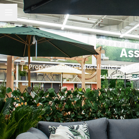
MENU DE CARREIRAS
Ass
Propõem soluções aos clientes, atende
relacionament