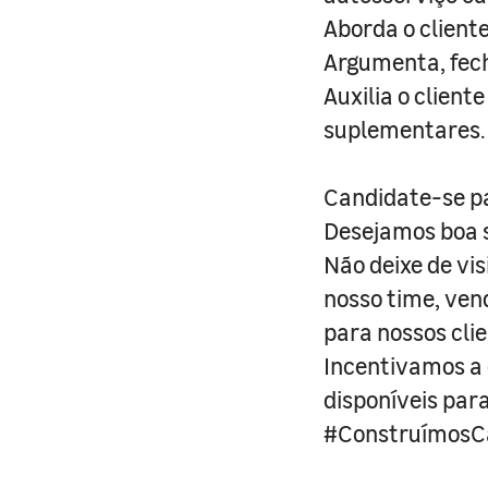
Aborda o cliente
Argumenta, fech
Auxilia o clien
suplementares.
Candidate-se pa
Desejamos boa s
Não deixe de vi
nosso time, ven
para nossos clie
Incentivamos a d
disponíveis par
#ConstruímosCa