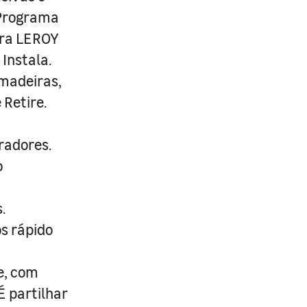
 Programa
ira LEROY
Instala.
 madeiras,
 Retire.
radores.
o
.
s rápido
e, com
É partilhar