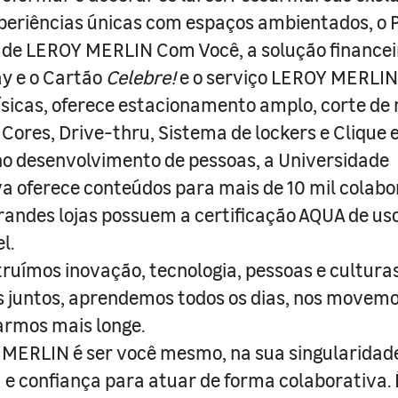
periências únicas com espaços ambientados, o
ade LEROY MERLIN Com Você, a solução finance
y e o Cartão
Celebre!
e o serviço LEROY MERLIN 
físicas, oferece estacionamento amplo, corte de
 Cores, Drive-thru, Sistema de lockers e Clique e
o desenvolvimento de pessoas, a Universidade
a oferece conteúdos para mais de 10 mil colabo
randes lojas possuem a certificação AQUA de us
l.
truímos inovação, tecnologia, pessoas e culturas
juntos, aprendemos todos os dias, nos movemo
armos mais longe.
MERLIN é ser você mesmo, na sua singularidad
e confiança para atuar de forma colaborativa. 