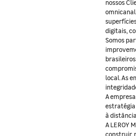
nossos Cli
omnicanal 
superfície
digitais, 
Somos part
improveme
brasileiro
compromis
local. As 
integridad
A empresa 
estratégia
à distânci
A LEROY ME
construir,