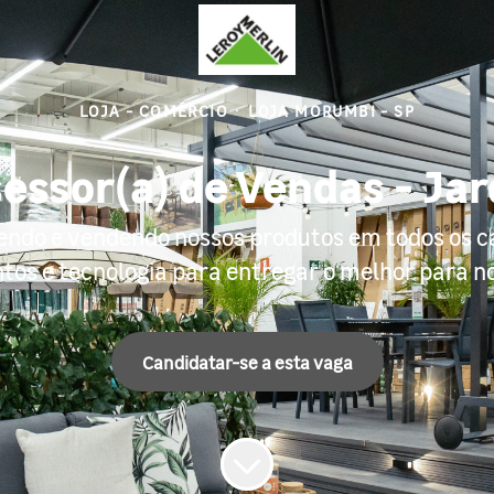
LOJA - COMÉRCIO
·
LOJA MORUMBI - SP
essor(a) de Vendas - Ja
ndo e vendendo nossos produtos em todos os canai
os e tecnologia para entregar o melhor para no
Candidatar-se a esta vaga