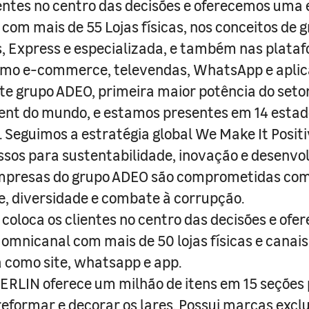
entes no centro das decisões e oferecemos uma 
com mais de 55 Lojas físicas, nos conceitos de 
s, Express e especializada, e também nas plata
como e-commerce, televendas, WhatsApp e aplic
e grupo ADEO, primeira maior potência do seto
nt do mundo, e estamos presentes em 14 estad
s. Seguimos a estratégia global We Make It Posit
sos para sustentabilidade, inovação e desenvo
empresas do grupo ADEO são comprometidas com
e, diversidade e combate à corrupção.
coloca os clientes no centro das decisões e ofe
 omnicanal com mais de 50 lojas físicas e canai
a como site, whatsapp e app.
RLIN oferece um milhão de itens em 15 seções
 reformar e decorar os lares. Possui marcas excl