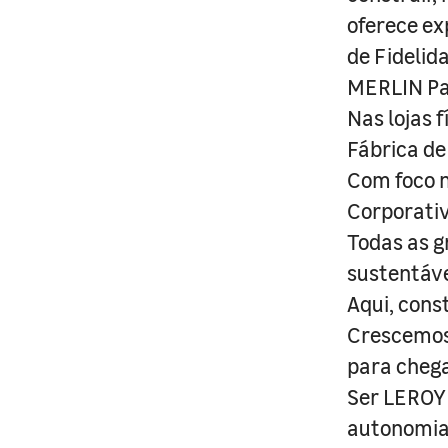
oferece ex
de Fidelid
MERLIN Pa
Nas lojas 
Fábrica de
Com foco n
Corporativ
Todas as g
sustentáve
Aqui, cons
Crescemos 
para cheg
Ser LEROY 
autonomia 