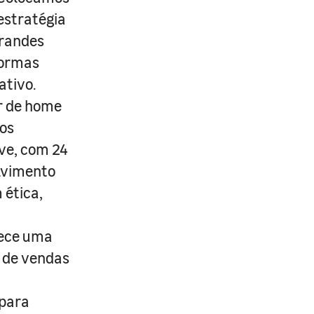
estratégia
grandes
formas
ativo.
r de home
os
ive, com 24
lvimento
 ética,
rece uma
s de vendas
 para