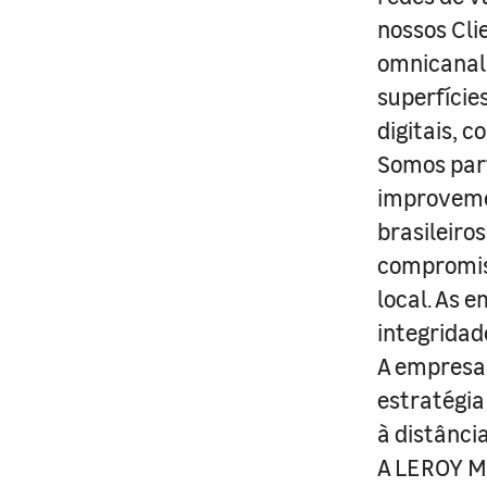
nossos Cli
omnicanal 
superfície
digitais, 
Somos part
improveme
brasileiro
compromis
local. As 
integridad
A empresa 
estratégia
à distânci
A LEROY ME