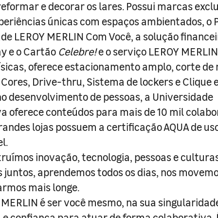
 reformar e decorar os lares. Possui marcas excl
periências únicas com espaços ambientados, o
ade LEROY MERLIN Com Você, a solução finance
y e o Cartão
Celebre!
e o serviço LEROY MERLIN 
físicas, oferece estacionamento amplo, corte de
 Cores, Drive-thru, Sistema de lockers e Clique e
o desenvolvimento de pessoas, a Universidade
a oferece conteúdos para mais de 10 mil colabo
randes lojas possuem a certificação AQUA de us
l.
truímos inovação, tecnologia, pessoas e culturas
juntos, aprendemos todos os dias, nos movemo
armos mais longe.
MERLIN é ser você mesmo, na sua singularidad
e confiança para atuar de forma colaborativa. 