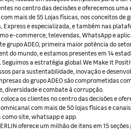
entes no centro das decisões e oferecemos uma 
com mais de 55 Lojas físicas, nos conceitos de 
s, Express e especializada, e também nas plata
como e-commerce, televendas, WhatsApp e aplic
e grupo ADEO, primeira maior potência do seto
nt do mundo, e estamos presentes em 14 estad
s. Seguimos a estratégia global We Make It Posit
sos para sustentabilidade, inovação e desenvo
empresas do grupo ADEO são comprometidas com
e, diversidade e combate à corrupção.
coloca os clientes no centro das decisões e ofe
 omnicanal com mais de 50 lojas físicas e canai
a como site, whatsapp e app.
RLIN oferece um milhão de itens em 15 seções