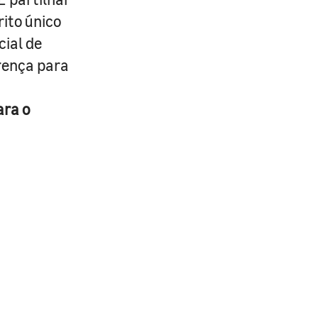
rito único
cial de
erença para
ara o