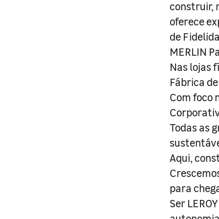
construir,
oferece ex
de Fidelid
MERLIN Pa
Nas lojas 
Fábrica de
Com foco n
Corporativ
Todas as g
sustentáve
Aqui, cons
Crescemos 
para cheg
Ser LEROY 
autonomia 