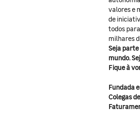
valores e 
de iniciat
todos para
milhares d
Seja parte
mundo. Se
Fique à vo
Fundada 
Colegas d
Faturame