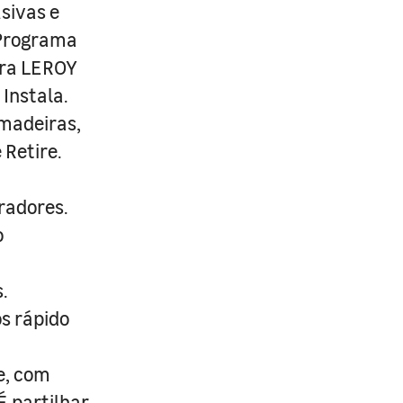
usivas e
 Programa
ira LEROY
Instala.
 madeiras,
 Retire.
radores.
o
.
s rápido
e, com
É partilhar