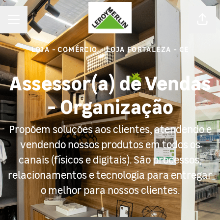
MENU DE CARREIRAS
Comp
LOJA - COMÉRCIO
·
LOJA FORTALEZA - CE
Assessor(a) de Vendas
- Organização
Propõem soluções aos clientes, atendendo e
vendendo nossos produtos em todos os
canais (físicos e digitais). São processos,
relacionamentos e tecnologia para entregar
o melhor para nossos clientes.