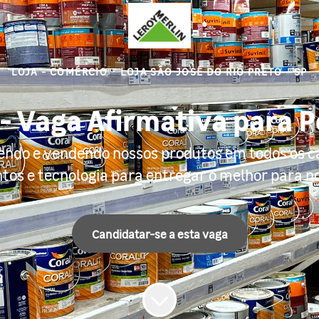
LOJA - COMÉRCIO
·
LOJA SÃO JOSÉ DO RIO PRETO - SP
- Vaga Afirmativa para 
ndo e vendendo nossos produtos em todos os canai
os e tecnologia para entregar o melhor para no
Candidatar-se a esta vaga