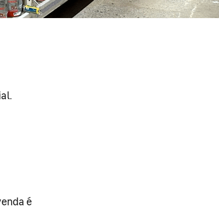
al.
venda é