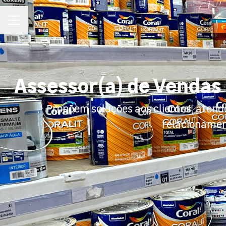
MENU DE CARREIRAS
Assessor(a) de Vendas 
Propõem soluções aos clientes, atende
relacionament