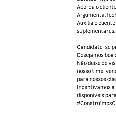
Aborda o cliente
Argumenta, fech
Auxilia o clien
suplementares.
Candidate-se pa
Desejamos boa s
Não deixe de vi
nosso time, ven
para nossos clie
Incentivamos a d
disponíveis par
#ConstruímosCa