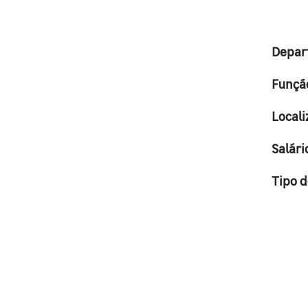
Depar
Funçã
Locali
Salári
Tipo 