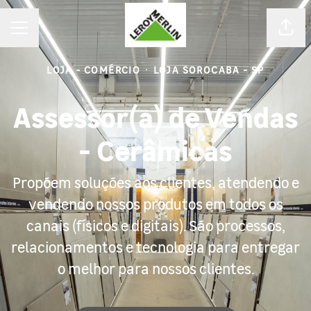
MENU DE CARREIRAS
Comp
LOJA - COMÉRCIO
·
LOJA SOROCABA - SP
Assessor(a) de Vendas
- Cerâmicas
Propõem soluções aos clientes, atendendo e
vendendo nossos produtos em todos os
canais (físicos e digitais). São processos,
relacionamentos e tecnologia para entregar
o melhor para nossos clientes.