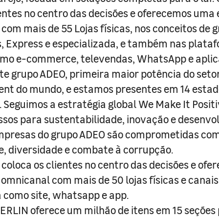
entes no centro das decisões e oferecemos uma 
com mais de 55 Lojas físicas, nos conceitos de 
s, Express e especializada, e também nas plata
como e-commerce, televendas, WhatsApp e aplic
e grupo ADEO, primeira maior potência do seto
nt do mundo, e estamos presentes em 14 estad
s. Seguimos a estratégia global We Make It Posit
sos para sustentabilidade, inovação e desenvo
empresas do grupo ADEO são comprometidas com
e, diversidade e combate à corrupção.
coloca os clientes no centro das decisões e ofe
 omnicanal com mais de 50 lojas físicas e canai
a como site, whatsapp e app.
RLIN oferece um milhão de itens em 15 seções