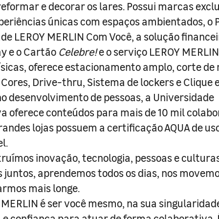
 reformar e decorar os lares. Possui marcas excl
periências únicas com espaços ambientados, o
ade LEROY MERLIN Com Você, a solução finance
y e o Cartão
Celebre!
e o serviço LEROY MERLIN 
físicas, oferece estacionamento amplo, corte de
 Cores, Drive-thru, Sistema de lockers e Clique e
o desenvolvimento de pessoas, a Universidade
a oferece conteúdos para mais de 10 mil colabo
randes lojas possuem a certificação AQUA de us
l.
truímos inovação, tecnologia, pessoas e culturas
juntos, aprendemos todos os dias, nos movemo
armos mais longe.
MERLIN é ser você mesmo, na sua singularidad
e confiança para atuar de forma colaborativa. 