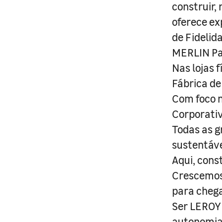
construir,
oferece ex
de Fidelid
MERLIN Pa
Nas lojas 
Fábrica de
Com foco n
Corporativ
Todas as g
sustentáve
Aqui, cons
Crescemos 
para cheg
Ser LEROY 
autonomia 