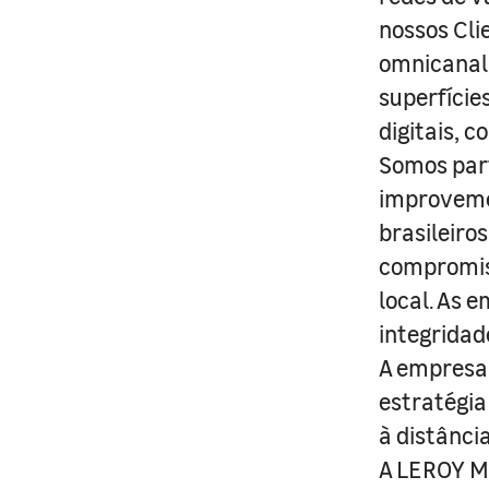
nossos Cli
omnicanal 
superfície
digitais, 
Somos part
improveme
brasileiro
compromis
local. As 
integridad
A empresa 
estratégia
à distânci
A LEROY ME