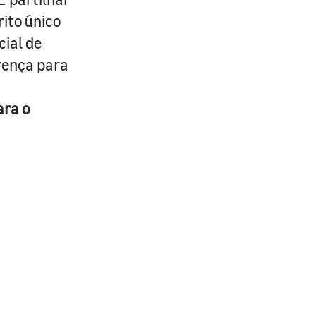
rito único
cial de
erença para
ara o