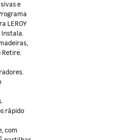
usivas e
 Programa
ira LEROY
Instala.
 madeiras,
 Retire.
radores.
o
.
s rápido
e, com
É partilhar