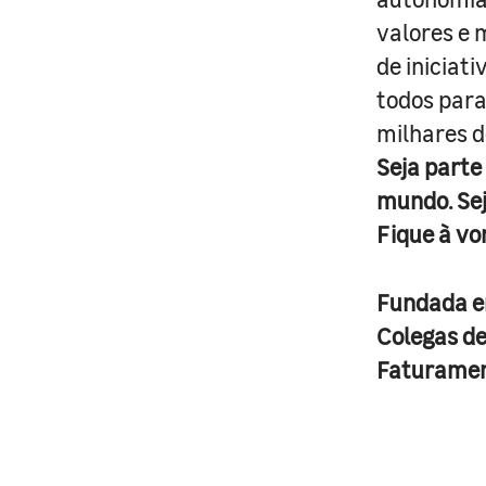
valores e 
de iniciat
todos para
milhares d
Seja parte
mundo. Se
Fique à vo
Fundada 
Colegas d
Faturame