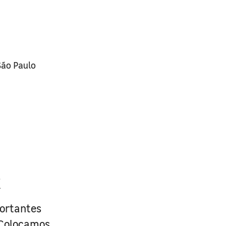
São Paulo
R
portantes
. Colocamos