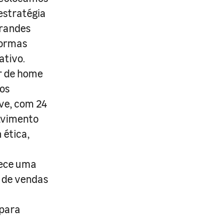
estratégia
grandes
formas
ativo.
r de home
os
ive, com 24
lvimento
 ética,
rece uma
s de vendas
 para