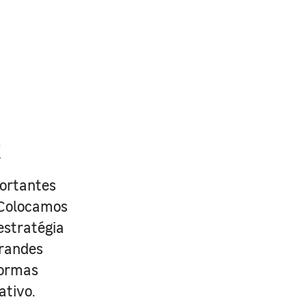
R
portantes
. Colocamos
estratégia
grandes
formas
ativo.