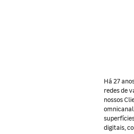
Há 27 anos
redes de v
nossos Cli
omnicanal 
superfície
digitais, 