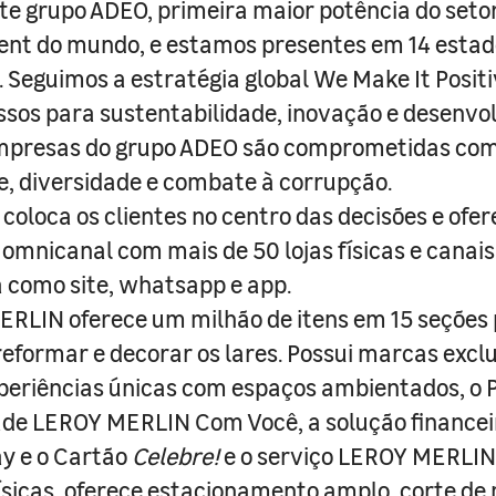
e grupo ADEO, primeira maior potência do seto
nt do mundo, e estamos presentes em 14 estad
s. Seguimos a estratégia global We Make It Posit
sos para sustentabilidade, inovação e desenvo
empresas do grupo ADEO são comprometidas com
e, diversidade e combate à corrupção.
coloca os clientes no centro das decisões e ofe
 omnicanal com mais de 50 lojas físicas e canai
a como site, whatsapp e app.
RLIN oferece um milhão de itens em 15 seções
 reformar e decorar os lares. Possui marcas excl
periências únicas com espaços ambientados, o
ade LEROY MERLIN Com Você, a solução finance
y e o Cartão
Celebre!
e o serviço LEROY MERLIN 
físicas, oferece estacionamento amplo, corte de