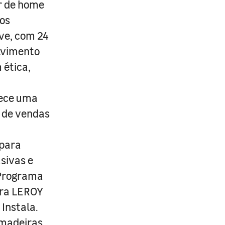
r de home
os
ive, com 24
lvimento
 ética,
rece uma
s de vendas
 para
usivas e
 Programa
ira LEROY
Instala.
 madeiras,