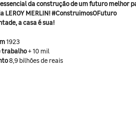
 essencial da construção de um futuro melhor p
ja LEROY MERLIN! #ConstruimosOFuturo
ntade, a casa é sua!
em
1923
e trabalho
+ 10 mil
nto
8,9 bilhões de reais