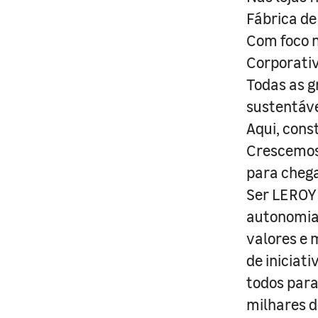
Fábrica de
Com foco n
Corporativ
Todas as g
sustentáve
Aqui, cons
Crescemos 
para cheg
Ser LEROY 
autonomia 
valores e 
de iniciat
todos para
milhares d