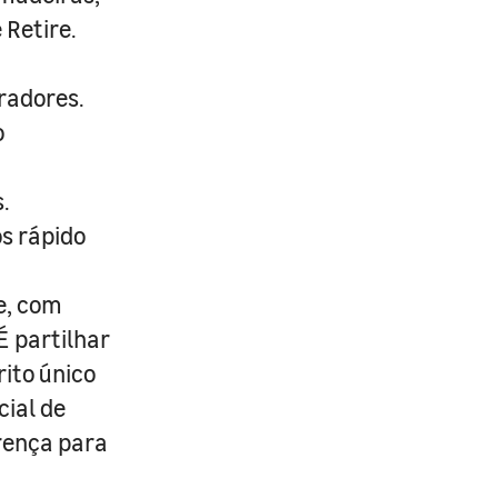
 Retire.
radores.
o
.
s rápido
e, com
É partilhar
rito único
cial de
erença para