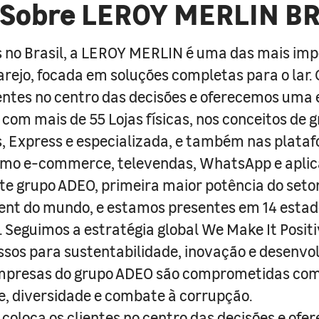
Sobre LEROY MERLIN B
 no Brasil, a LEROY MERLIN é uma das mais im
arejo, focada em soluções completas para o lar
entes no centro das decisões e oferecemos uma 
com mais de 55 Lojas físicas, nos conceitos de 
s, Express e especializada, e também nas plata
como e-commerce, televendas, WhatsApp e aplic
e grupo ADEO, primeira maior potência do seto
nt do mundo, e estamos presentes em 14 estad
s. Seguimos a estratégia global We Make It Posit
sos para sustentabilidade, inovação e desenvo
empresas do grupo ADEO são comprometidas com
e, diversidade e combate à corrupção.
coloca os clientes no centro das decisões e ofe