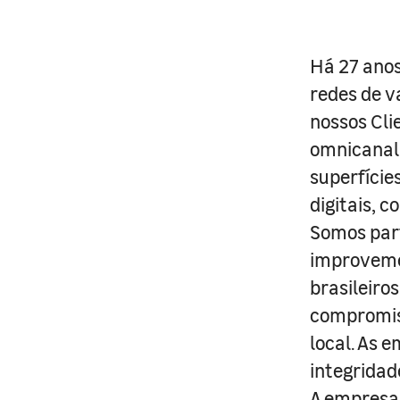
Há 27 anos
redes de v
nossos Cli
omnicanal 
superfície
digitais, 
Somos part
improveme
brasileiro
compromis
local. As 
integridad
A empresa 