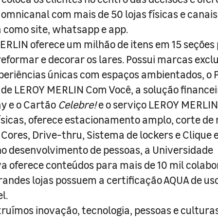
 omnicanal com mais de 50 lojas físicas e canai
a como site, whatsapp e app.
RLIN oferece um milhão de itens em 15 seções
 reformar e decorar os lares. Possui marcas excl
periências únicas com espaços ambientados, o
ade LEROY MERLIN Com Você, a solução finance
y e o Cartão
Celebre!
e o serviço LEROY MERLIN 
físicas, oferece estacionamento amplo, corte de
 Cores, Drive-thru, Sistema de lockers e Clique e
o desenvolvimento de pessoas, a Universidade
a oferece conteúdos para mais de 10 mil colabo
randes lojas possuem a certificação AQUA de us
l.
truímos inovação, tecnologia, pessoas e culturas