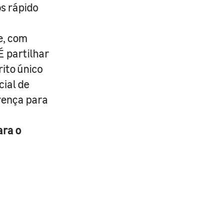
s rápido
e, com
É partilhar
rito único
cial de
erença para
ara o