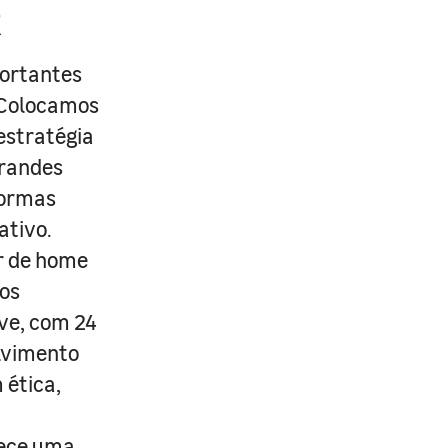
R
portantes
. Colocamos
estratégia
grandes
formas
ativo.
r de home
os
ive, com 24
lvimento
 ética,
rece uma