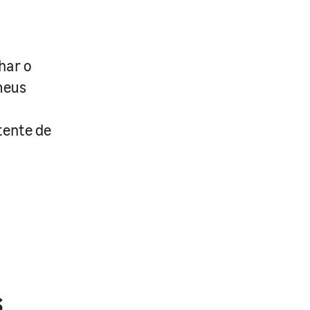
har o
meus
tente de
s