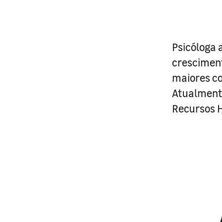
Psicóloga 
crescimen
maiores co
Atualmente
Recursos H