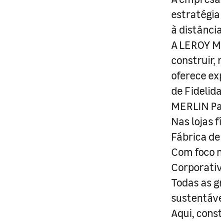
estratégia
à distânci
A LEROY ME
construir,
oferece ex
de Fidelid
MERLIN Pa
Nas lojas 
Fábrica de
Com foco n
Corporativ
Todas as g
sustentáve
Aqui, cons