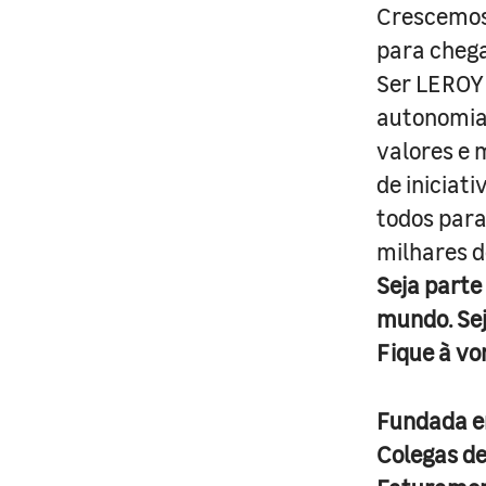
Crescemos 
para cheg
Ser LEROY 
autonomia 
valores e 
de iniciat
todos para
milhares d
Seja parte
mundo. Se
Fique à vo
Fundada 
Colegas d