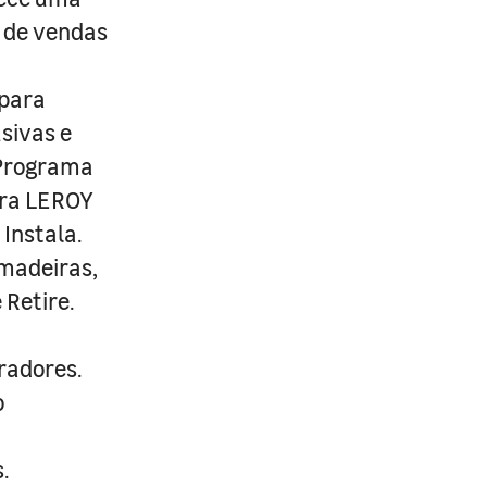
s de vendas
 para
usivas e
 Programa
ira LEROY
Instala.
 madeiras,
 Retire.
radores.
o
.