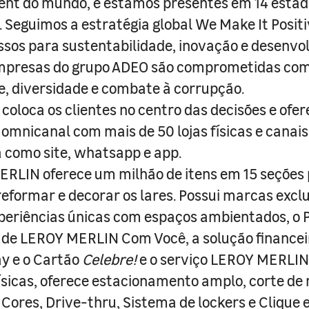
nt do mundo, e estamos presentes em 14 estad
s. Seguimos a estratégia global We Make It Posit
sos para sustentabilidade, inovação e desenvo
empresas do grupo ADEO são comprometidas com
e, diversidade e combate à corrupção.
coloca os clientes no centro das decisões e ofe
 omnicanal com mais de 50 lojas físicas e canai
a como site, whatsapp e app.
RLIN oferece um milhão de itens em 15 seções
 reformar e decorar os lares. Possui marcas excl
periências únicas com espaços ambientados, o
ade LEROY MERLIN Com Você, a solução finance
y e o Cartão
Celebre!
e o serviço LEROY MERLIN 
físicas, oferece estacionamento amplo, corte de
 Cores, Drive-thru, Sistema de lockers e Clique e