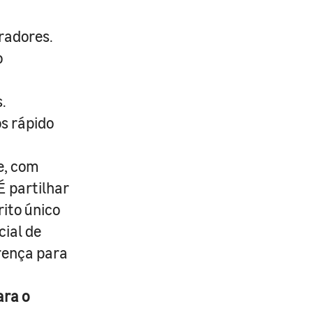
radores.
o
.
s rápido
e, com
É partilhar
rito único
cial de
erença para
ara o