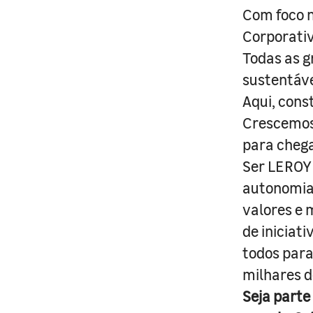
Com foco n
Corporativ
Todas as g
sustentáve
Aqui, cons
Crescemos 
para cheg
Ser LEROY 
autonomia 
valores e 
de iniciat
todos para
milhares d
Seja parte