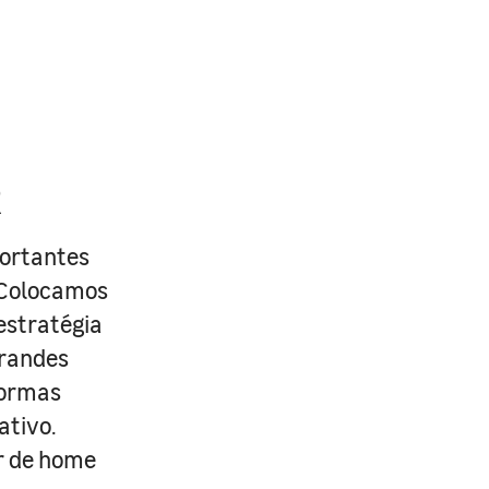
R
portantes
. Colocamos
estratégia
grandes
formas
ativo.
r de home