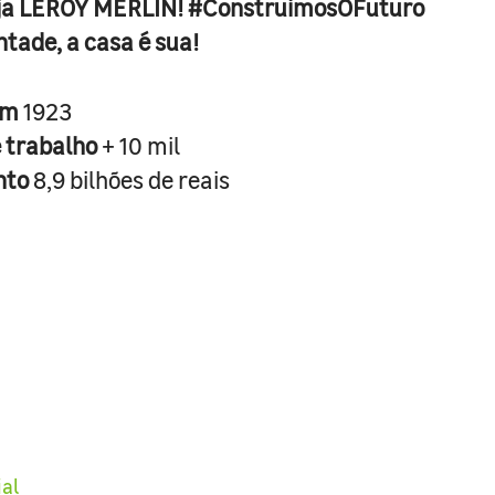
ja LEROY MERLIN! #ConstruimosOFuturo
ntade, a casa é sua!
em
1923
e trabalho
+ 10 mil
nto
8,9 bilhões de reais
ial