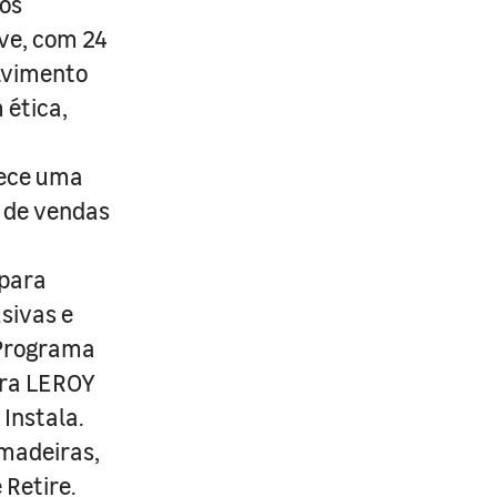
os
ive, com 24
lvimento
 ética,
rece uma
s de vendas
 para
usivas e
 Programa
ira LEROY
Instala.
 madeiras,
 Retire.