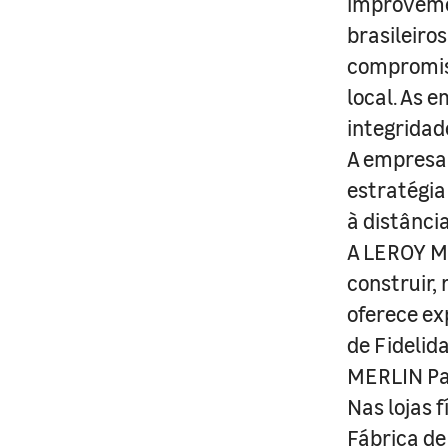
improveme
brasileiro
compromis
local. As 
integridad
A empresa 
estratégia
à distânci
A LEROY ME
construir,
oferece ex
de Fidelid
MERLIN Pa
Nas lojas 
Fábrica de