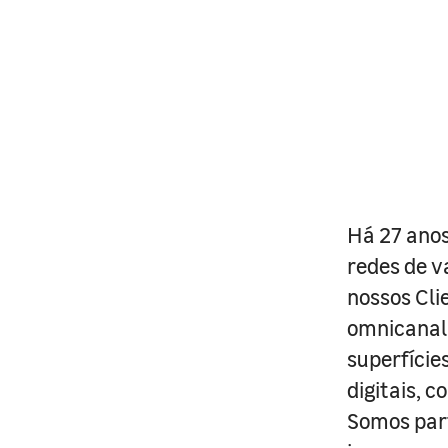
Há 27 anos
redes de v
nossos Cli
omnicanal 
superfície
digitais, 
Somos part