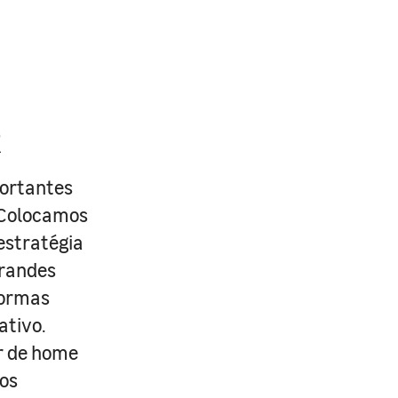
R
portantes
. Colocamos
estratégia
grandes
formas
ativo.
r de home
os