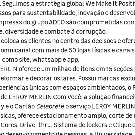
s. Seguimos a estratégia global We Make It Posit
sos para sustentabilidade, inovação e desenvo
empresas do grupo ADEO são comprometidas com
e, diversidade e combate à corrupção.
coloca os clientes no centro das decisões e ofe
 omnicanal com mais de 50 lojas físicas e canai
a como site, whatsapp e app.
RLIN oferece um milhão de itens em 15 seções
 reformar e decorar os lares. Possui marcas excl
periências únicas com espaços ambientados, o
ade LEROY MERLIN Com Você, a solução finance
y e o Cartão
Celebre!
e o serviço LEROY MERLIN 
físicas, oferece estacionamento amplo, corte de
 Cores, Drive-thru, Sistema de lockers e Clique e
o desenvolvimento de pessoas, a Universidade