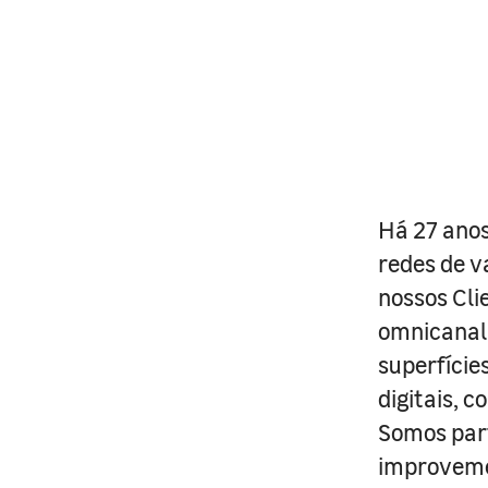
Há 27 anos
redes de v
nossos Cli
omnicanal 
superfície
digitais, 
Somos part
improveme