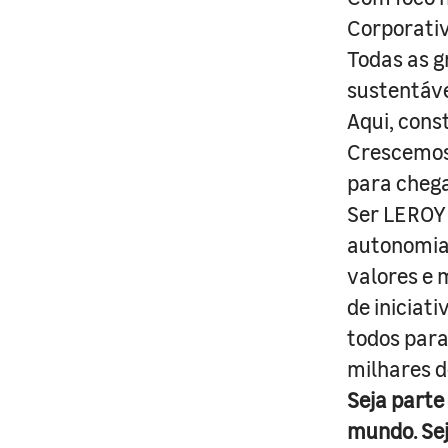
Corporativ
Todas as g
sustentáve
Aqui, cons
Crescemos 
para cheg
Ser LEROY 
autonomia 
valores e 
de iniciat
todos para
milhares d
Seja parte
mundo. Se