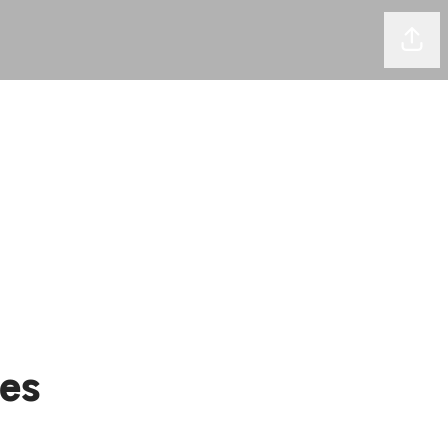
Comp
es