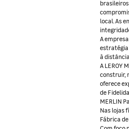
brasileiro
compromis
local. As 
integridad
A empresa 
estratégia
à distânci
A LEROY ME
construir,
oferece ex
de Fidelid
MERLIN Pa
Nas lojas 
Fábrica de
Com foco n