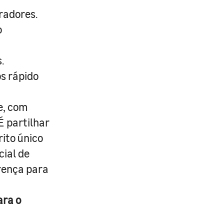
radores.
o
.
s rápido
e, com
É partilhar
rito único
cial de
erença para
ara o