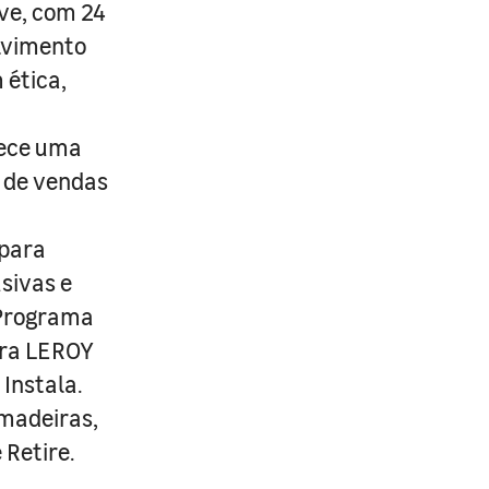
ive, com 24
lvimento
 ética,
rece uma
s de vendas
 para
usivas e
 Programa
ira LEROY
Instala.
 madeiras,
 Retire.