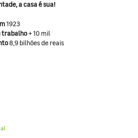
ntade, a casa é sua!
em
1923
e trabalho
+ 10 mil
nto
8,9 bilhões de reais
ial