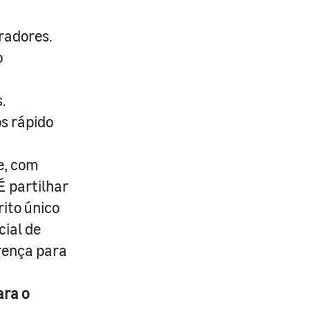
radores.
o
.
s rápido
e, com
É partilhar
rito único
cial de
erença para
ara o