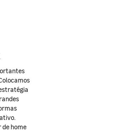
R
portantes
. Colocamos
estratégia
grandes
formas
ativo.
r de home