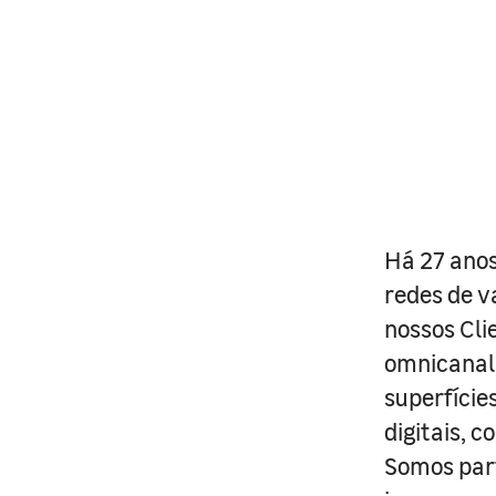
Há 27 anos
redes de v
nossos Cli
omnicanal 
superfície
digitais, 
Somos part