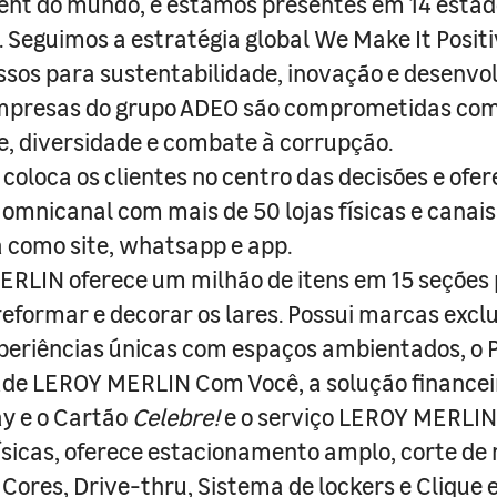
nt do mundo, e estamos presentes em 14 estad
s. Seguimos a estratégia global We Make It Posit
sos para sustentabilidade, inovação e desenvo
empresas do grupo ADEO são comprometidas com
e, diversidade e combate à corrupção.
coloca os clientes no centro das decisões e ofe
 omnicanal com mais de 50 lojas físicas e canai
a como site, whatsapp e app.
RLIN oferece um milhão de itens em 15 seções
 reformar e decorar os lares. Possui marcas excl
periências únicas com espaços ambientados, o
ade LEROY MERLIN Com Você, a solução finance
y e o Cartão
Celebre!
e o serviço LEROY MERLIN 
físicas, oferece estacionamento amplo, corte de
 Cores, Drive-thru, Sistema de lockers e Clique e