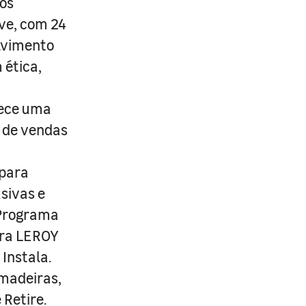
os
ive, com 24
lvimento
 ética,
rece uma
s de vendas
 para
usivas e
 Programa
ira LEROY
Instala.
 madeiras,
 Retire.