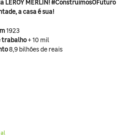
ja LEROY MERLIN! #ConstruimosOFuturo
ntade, a casa é sua!
em
1923
e trabalho
+ 10 mil
nto
8,9 bilhões de reais
ial