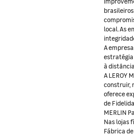
improveme
brasileiro
compromis
local. As 
integridad
A empresa 
estratégia
à distânci
A LEROY ME
construir,
oferece ex
de Fidelid
MERLIN Pa
Nas lojas 
Fábrica de