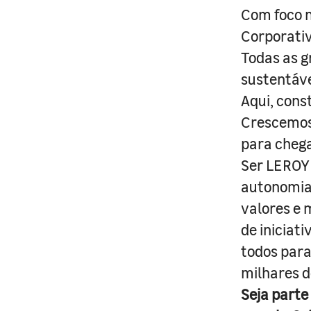
Com foco n
Corporativ
Todas as g
sustentáve
Aqui, cons
Crescemos 
para cheg
Ser LEROY 
autonomia 
valores e 
de iniciat
todos para
milhares d
Seja parte