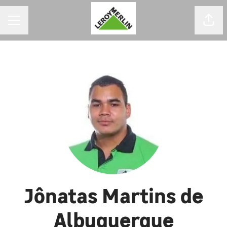
MENU DE CARREIRAS
Comp
Jônatas Martins de
Albuquerque