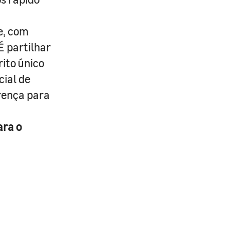
e, com
É partilhar
rito único
cial de
erença para
ara o