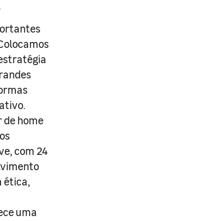
R
portantes
. Colocamos
estratégia
grandes
formas
ativo.
r de home
os
ive, com 24
lvimento
 ética,
rece uma