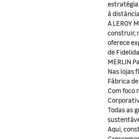
estratégia
à distânci
A LEROY ME
construir,
oferece ex
de Fidelid
MERLIN Pa
Nas lojas 
Fábrica de
Com foco n
Corporativ
Todas as g
sustentáve
Aqui, cons
Crescemos 