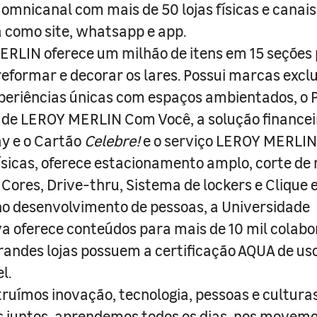
 omnicanal com mais de 50 lojas físicas e canai
a como site, whatsapp e app.
RLIN oferece um milhão de itens em 15 seções
 reformar e decorar os lares. Possui marcas excl
periências únicas com espaços ambientados, o
ade LEROY MERLIN Com Você, a solução finance
y e o Cartão
Celebre!
e o serviço LEROY MERLIN 
físicas, oferece estacionamento amplo, corte de
 Cores, Drive-thru, Sistema de lockers e Clique e
o desenvolvimento de pessoas, a Universidade
a oferece conteúdos para mais de 10 mil colabo
randes lojas possuem a certificação AQUA de us
l.
truímos inovação, tecnologia, pessoas e culturas
juntos, aprendemos todos os dias, nos movemo