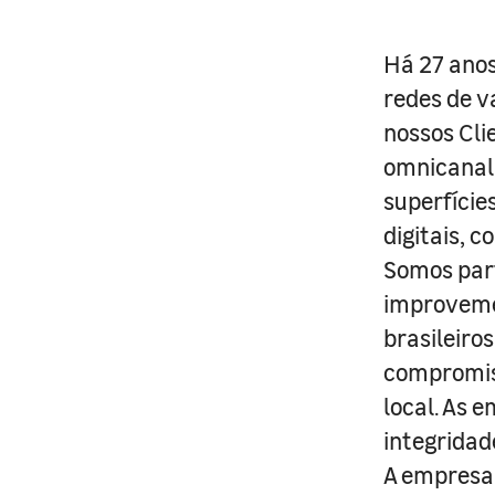
Há 27 anos
redes de v
nossos Cli
omnicanal 
superfície
digitais, 
Somos part
improveme
brasileiro
compromis
local. As 
integridad
A empresa 