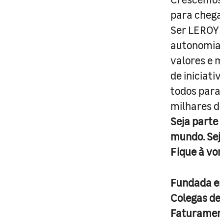
para cheg
Ser LEROY 
autonomia 
valores e 
de iniciat
todos para
milhares d
Seja parte
mundo. Se
Fique à vo
Fundada 
Colegas d
Faturame