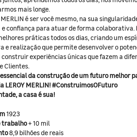
armos mais longe.
MERLIN é ser você mesmo, na sua singularidad
e confiança para atuar de forma colaborativa. 
melhores práticas todos os dias, criando um espí
iva e realização que permite desenvolver o poten
 construir experiências únicas que fazem a dif
e Clientes.
 essencial da construção de um futuro melhor p
ja LEROY MERLIN! #ConstruimosOFuturo
ntade, a casa é sua!
em
1923
e trabalho
+ 10 mil
nto
8,9 bilhões de reais