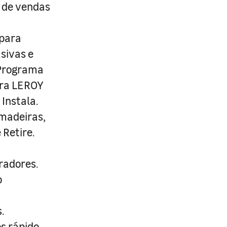
s de vendas
 para
usivas e
 Programa
ira LEROY
Instala.
 madeiras,
 Retire.
radores.
o
.
s rápido