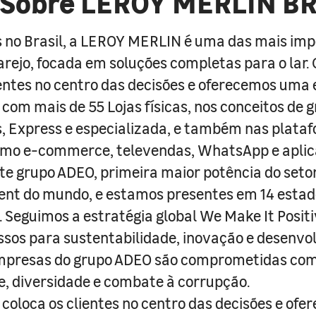
Sobre LEROY MERLIN B
 no Brasil, a LEROY MERLIN é uma das mais im
arejo, focada em soluções completas para o lar
entes no centro das decisões e oferecemos uma 
com mais de 55 Lojas físicas, nos conceitos de 
s, Express e especializada, e também nas plata
como e-commerce, televendas, WhatsApp e aplic
e grupo ADEO, primeira maior potência do seto
nt do mundo, e estamos presentes em 14 estad
s. Seguimos a estratégia global We Make It Posit
sos para sustentabilidade, inovação e desenvo
empresas do grupo ADEO são comprometidas com
e, diversidade e combate à corrupção.
coloca os clientes no centro das decisões e ofe