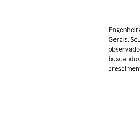
Engenheira
Gerais. So
observador
buscando 
cresciment