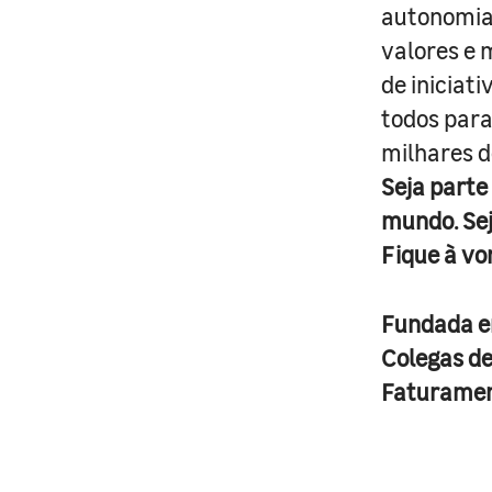
autonomia 
valores e 
de iniciat
todos para
milhares d
Seja parte
mundo. Se
Fique à vo
Fundada 
Colegas d
Faturame