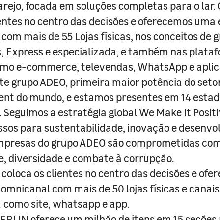
arejo, focada em soluções completas para o lar
entes no centro das decisões e oferecemos uma 
com mais de 55 Lojas físicas, nos conceitos de 
s, Express e especializada, e também nas plata
como e-commerce, televendas, WhatsApp e aplic
e grupo ADEO, primeira maior potência do seto
nt do mundo, e estamos presentes em 14 estad
s. Seguimos a estratégia global We Make It Posit
sos para sustentabilidade, inovação e desenvo
empresas do grupo ADEO são comprometidas com
e, diversidade e combate à corrupção.
coloca os clientes no centro das decisões e ofe
 omnicanal com mais de 50 lojas físicas e canai
a como site, whatsapp e app.
RLIN oferece um milhão de itens em 15 seções