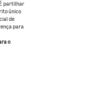
É partilhar
rito único
cial de
erença para
ara o