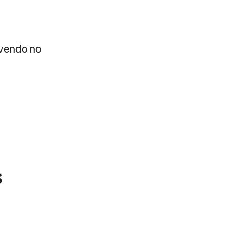
vendo no
s