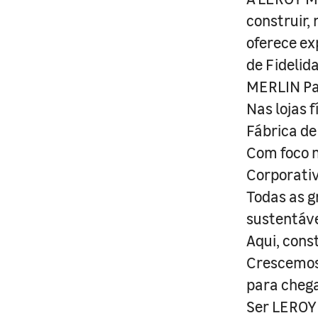
construir,
oferece ex
de Fidelid
MERLIN Pa
Nas lojas 
Fábrica de
Com foco n
Corporativ
Todas as g
sustentáve
Aqui, cons
Crescemos 
para cheg
Ser LEROY 