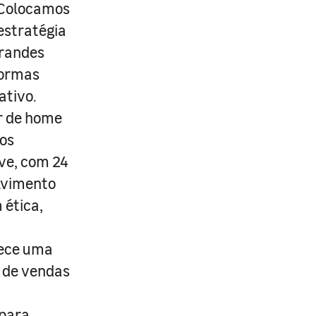
. Colocamos
estratégia
grandes
formas
ativo.
r de home
os
ive, com 24
lvimento
 ética,
rece uma
s de vendas
 para