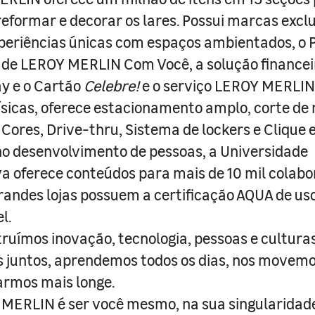
 reformar e decorar os lares. Possui marcas excl
periências únicas com espaços ambientados, o
ade LEROY MERLIN Com Você, a solução finance
y e o Cartão
Celebre!
e o serviço LEROY MERLIN 
físicas, oferece estacionamento amplo, corte de
 Cores, Drive-thru, Sistema de lockers e Clique e
o desenvolvimento de pessoas, a Universidade
a oferece conteúdos para mais de 10 mil colabo
randes lojas possuem a certificação AQUA de us
l.
truímos inovação, tecnologia, pessoas e culturas
juntos, aprendemos todos os dias, nos movemo
armos mais longe.
MERLIN é ser você mesmo, na sua singularidad