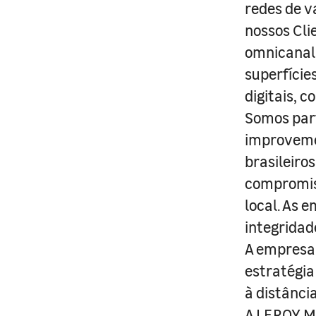
redes de v
nossos Cli
omnicanal 
superfície
digitais, 
Somos part
improveme
brasileiro
compromis
local. As 
integridad
A empresa 
estratégia
à distânci
A LEROY ME