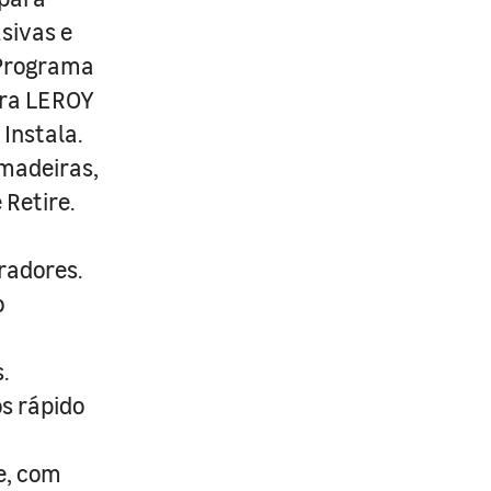
usivas e
 Programa
ira LEROY
Instala.
 madeiras,
 Retire.
radores.
o
.
s rápido
e, com