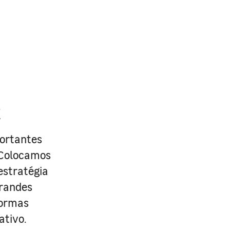
R
portantes
. Colocamos
estratégia
grandes
formas
ativo.