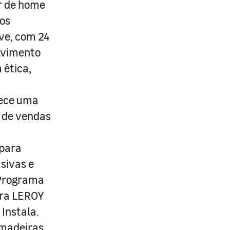
r de home
os
ive, com 24
lvimento
 ética,
rece uma
s de vendas
 para
usivas e
 Programa
ira LEROY
Instala.
 madeiras,