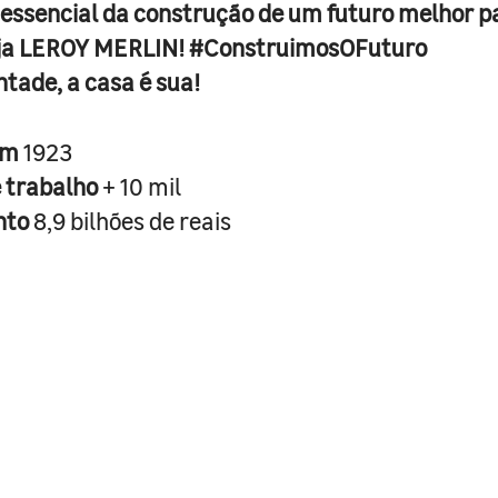
 essencial da construção de um futuro melhor p
ja LEROY MERLIN! #ConstruimosOFuturo
ntade, a casa é sua!
em
1923
e trabalho
+ 10 mil
nto
8,9 bilhões de reais