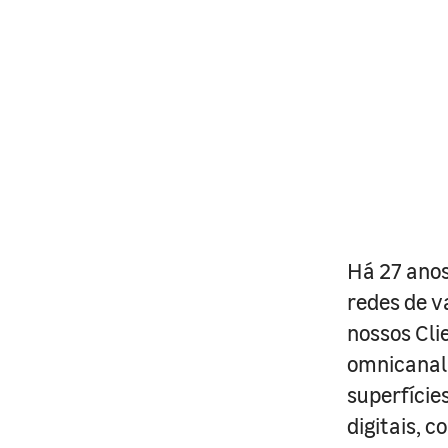
Há 27 anos
redes de v
nossos Cli
omnicanal 
superfície
digitais, 