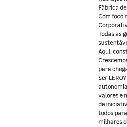
Fábrica de
Com foco n
Corporativ
Todas as g
sustentáve
Aqui, cons
Crescemos 
para cheg
Ser LEROY 
autonomia 
valores e 
de iniciat
todos para
milhares d