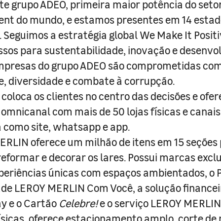
e grupo ADEO, primeira maior potência do seto
nt do mundo, e estamos presentes em 14 estad
s. Seguimos a estratégia global We Make It Posit
sos para sustentabilidade, inovação e desenvo
empresas do grupo ADEO são comprometidas com
e, diversidade e combate à corrupção.
coloca os clientes no centro das decisões e ofe
 omnicanal com mais de 50 lojas físicas e canai
a como site, whatsapp e app.
RLIN oferece um milhão de itens em 15 seções
 reformar e decorar os lares. Possui marcas excl
periências únicas com espaços ambientados, o
ade LEROY MERLIN Com Você, a solução finance
y e o Cartão
Celebre!
e o serviço LEROY MERLIN 
físicas, oferece estacionamento amplo, corte de