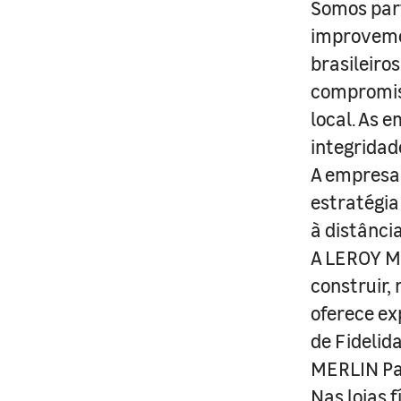
Somos part
improveme
brasileiro
compromis
local. As 
integridad
A empresa 
estratégia
à distânci
A LEROY ME
construir,
oferece ex
de Fidelid
MERLIN Pa
Nas lojas 