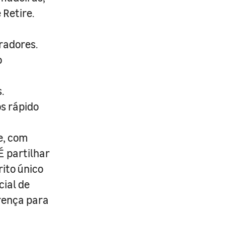
 Retire.
radores.
o
.
s rápido
e, com
É partilhar
rito único
cial de
erença para