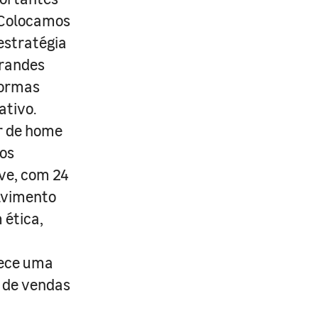
. Colocamos
estratégia
grandes
formas
ativo.
r de home
os
ive, com 24
lvimento
 ética,
rece uma
s de vendas