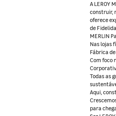
A LEROY ME
construir,
oferece ex
de Fidelid
MERLIN Pa
Nas lojas 
Fábrica de
Com foco n
Corporativ
Todas as g
sustentáve
Aqui, cons
Crescemos 
para cheg