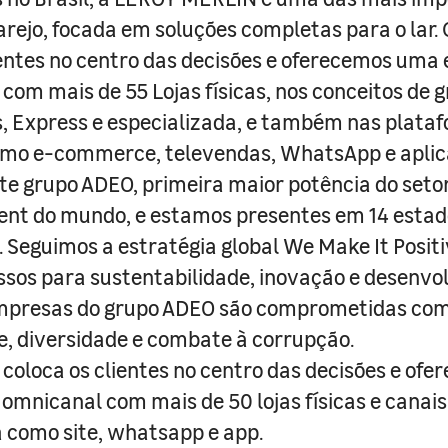
arejo, focada em soluções completas para o lar
entes no centro das decisões e oferecemos uma 
com mais de 55 Lojas físicas, nos conceitos de 
s, Express e especializada, e também nas plata
como e-commerce, televendas, WhatsApp e aplic
e grupo ADEO, primeira maior potência do seto
nt do mundo, e estamos presentes em 14 estad
s. Seguimos a estratégia global We Make It Posit
sos para sustentabilidade, inovação e desenvo
empresas do grupo ADEO são comprometidas com
e, diversidade e combate à corrupção.
coloca os clientes no centro das decisões e ofe
 omnicanal com mais de 50 lojas físicas e canai
a como site, whatsapp e app.