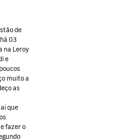
estão de
 há 03
a na Leroy
i e
 poucos
ço muito a
deço as
ai que
sos
e fazer o
Segundo