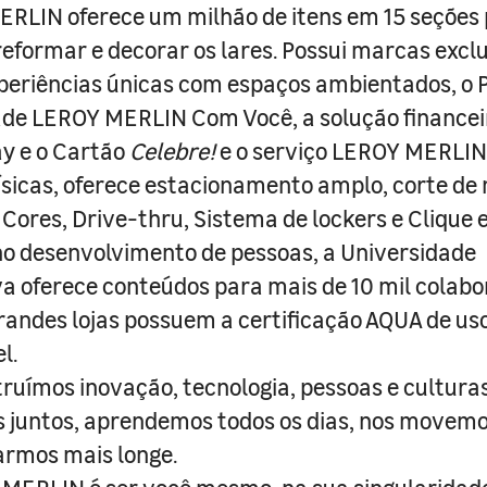
RLIN oferece um milhão de itens em 15 seções
 reformar e decorar os lares. Possui marcas excl
periências únicas com espaços ambientados, o
ade LEROY MERLIN Com Você, a solução finance
y e o Cartão
Celebre!
e o serviço LEROY MERLIN 
físicas, oferece estacionamento amplo, corte de
 Cores, Drive-thru, Sistema de lockers e Clique e
o desenvolvimento de pessoas, a Universidade
a oferece conteúdos para mais de 10 mil colabo
randes lojas possuem a certificação AQUA de us
l.
truímos inovação, tecnologia, pessoas e culturas
juntos, aprendemos todos os dias, nos movemo
armos mais longe.