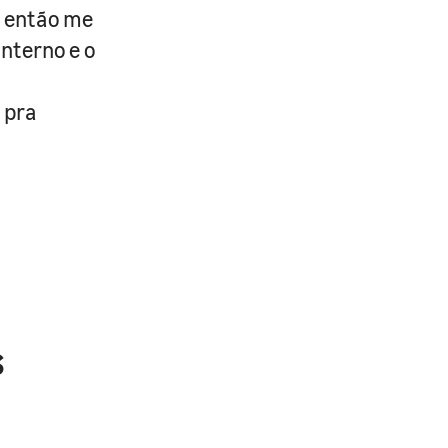
, então me
nterno e o
 pra
s