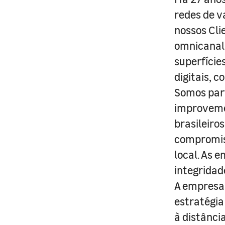
redes de v
nossos Cli
omnicanal 
superfície
digitais, 
Somos part
improveme
brasileiro
compromis
local. As 
integridad
A empresa 
estratégia
à distânci