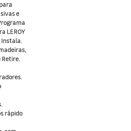
 para
usivas e
 Programa
ira LEROY
Instala.
 madeiras,
 Retire.
radores.
o
.
s rápido