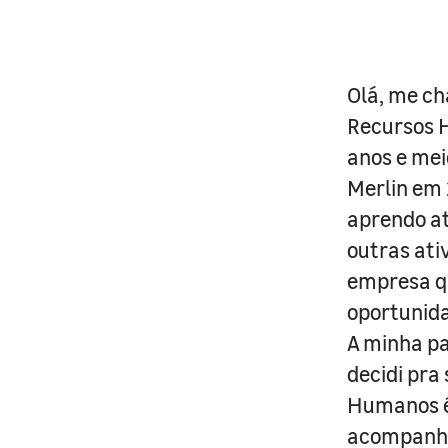
Olá, me ch
Recursos H
anos e mei
Merlin em
aprendo at
outras ati
empresa q
oportunida
A minha pa
decidi pra
Humanos é 
acompanha