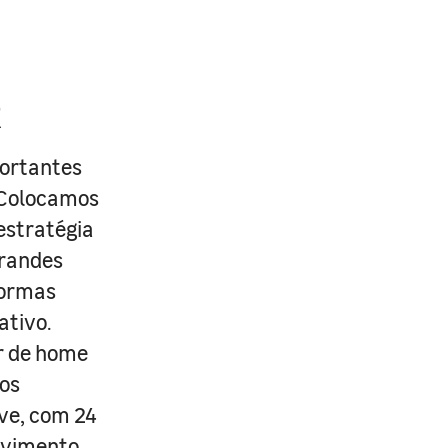
R
portantes
. Colocamos
estratégia
grandes
formas
ativo.
r de home
os
ive, com 24
lvimento