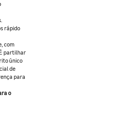
o
.
s rápido
e, com
É partilhar
rito único
cial de
erença para
ara o