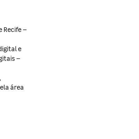
e Recife –
igital e
itais –
,
ela área