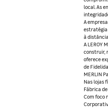
local. As 
integridad
A empresa 
estratégia
à distânci
A LEROY ME
construir,
oferece ex
de Fidelid
MERLIN Pa
Nas lojas 
Fábrica de
Com foco n
Corporativ