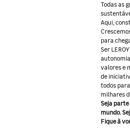
Todas as g
sustentáve
Aqui, cons
Crescemos 
para cheg
Ser LEROY 
autonomia 
valores e 
de iniciat
todos para
milhares d
Seja parte
mundo. Se
Fique à vo