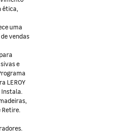
 ética,
rece uma
s de vendas
 para
usivas e
 Programa
ira LEROY
Instala.
 madeiras,
 Retire.
radores.