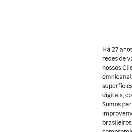
Há 27 anos
redes de v
nossos Cli
omnicanal 
superfície
digitais, 
Somos part
improveme
brasileiro
compromis