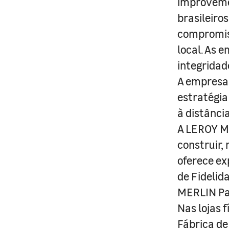
improveme
brasileiro
compromis
local. As 
integridad
A empresa 
estratégia
à distânci
A LEROY ME
construir,
oferece ex
de Fidelid
MERLIN Pa
Nas lojas 
Fábrica de