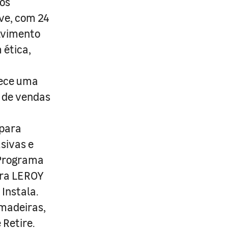
os
ive, com 24
lvimento
 ética,
rece uma
s de vendas
 para
usivas e
 Programa
ira LEROY
Instala.
 madeiras,
 Retire.