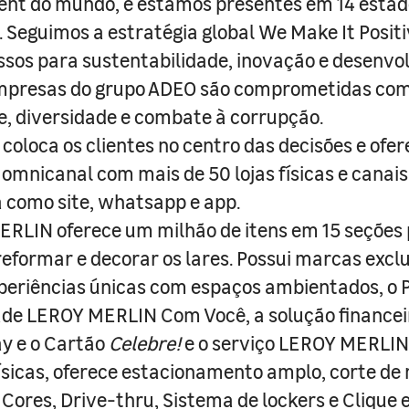
nt do mundo, e estamos presentes em 14 estad
s. Seguimos a estratégia global We Make It Posit
sos para sustentabilidade, inovação e desenvo
empresas do grupo ADEO são comprometidas com
e, diversidade e combate à corrupção.
coloca os clientes no centro das decisões e ofe
 omnicanal com mais de 50 lojas físicas e canai
a como site, whatsapp e app.
RLIN oferece um milhão de itens em 15 seções
 reformar e decorar os lares. Possui marcas excl
periências únicas com espaços ambientados, o
ade LEROY MERLIN Com Você, a solução finance
y e o Cartão
Celebre!
e o serviço LEROY MERLIN 
físicas, oferece estacionamento amplo, corte de
 Cores, Drive-thru, Sistema de lockers e Clique e