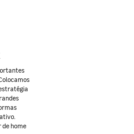
R
portantes
. Colocamos
estratégia
grandes
formas
ativo.
r de home