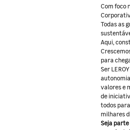
Com foco n
Corporativ
Todas as g
sustentáve
Aqui, cons
Crescemos 
para cheg
Ser LEROY 
autonomia 
valores e 
de iniciat
todos para
milhares d
Seja parte