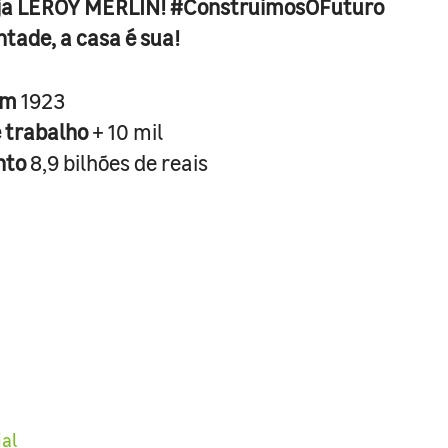
ja LEROY MERLIN! #ConstruimosOFuturo
ntade, a casa é sua!
em
1923
e trabalho
+ 10 mil
nto
8,9 bilhões de reais
ial