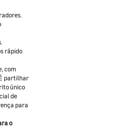
radores.
o
.
s rápido
e, com
É partilhar
rito único
cial de
erença para
ara o