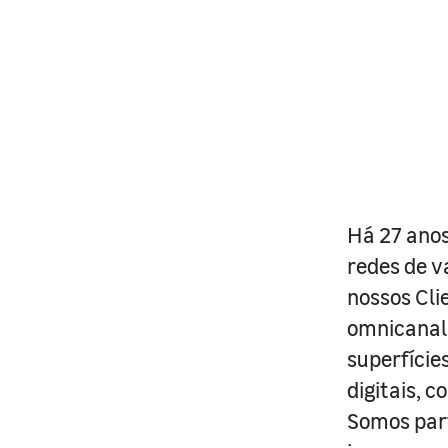
Há 27 anos
redes de v
nossos Cli
omnicanal 
superfície
digitais, 
Somos part