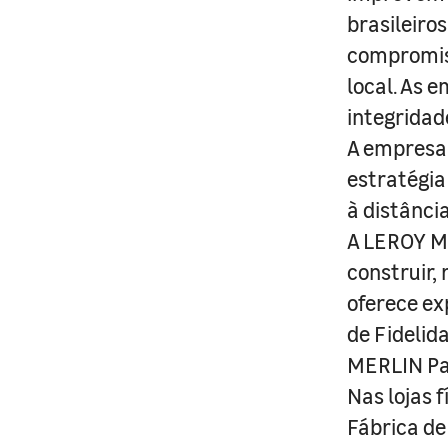
brasileiro
compromis
local. As 
integridad
A empresa 
estratégia
à distânci
A LEROY ME
construir,
oferece ex
de Fidelid
MERLIN Pa
Nas lojas 
Fábrica de