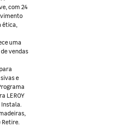
ive, com 24
lvimento
 ética,
rece uma
s de vendas
 para
usivas e
 Programa
ira LEROY
Instala.
 madeiras,
 Retire.