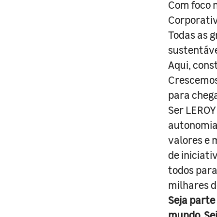
Com foco n
Corporativ
Todas as g
sustentáve
Aqui, cons
Crescemos 
para cheg
Ser LEROY 
autonomia 
valores e 
de iniciat
todos para
milhares d
Seja parte
mundo. Se