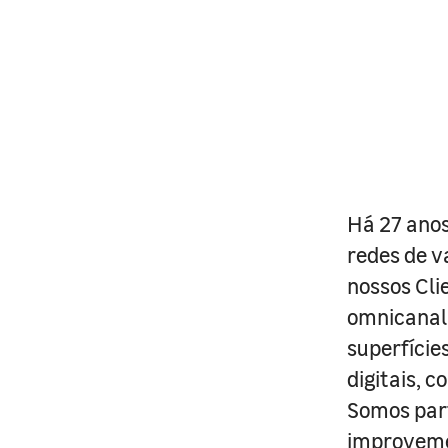
Há 27 anos
redes de v
nossos Cli
omnicanal 
superfície
digitais, 
Somos part
improveme