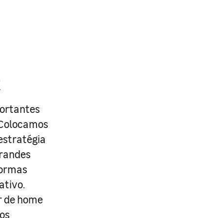
R
portantes
. Colocamos
estratégia
grandes
formas
ativo.
r de home
os