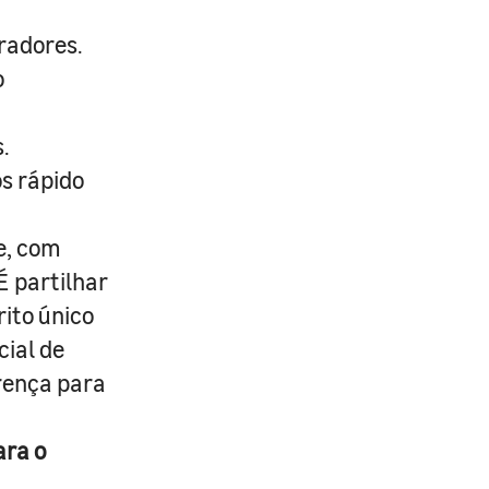
radores.
o
.
s rápido
e, com
É partilhar
rito único
cial de
erença para
ara o