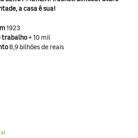
ntade, a casa é sua!
em
1923
e trabalho
+ 10 mil
nto
8,9 bilhões de reais
ial