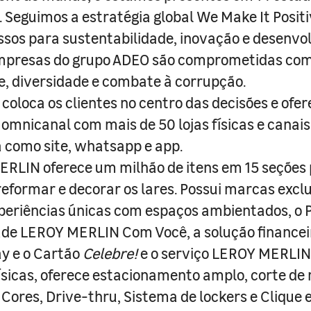
s. Seguimos a estratégia global We Make It Posit
sos para sustentabilidade, inovação e desenvo
empresas do grupo ADEO são comprometidas com
e, diversidade e combate à corrupção.
coloca os clientes no centro das decisões e ofe
 omnicanal com mais de 50 lojas físicas e canai
a como site, whatsapp e app.
RLIN oferece um milhão de itens em 15 seções
 reformar e decorar os lares. Possui marcas excl
periências únicas com espaços ambientados, o
ade LEROY MERLIN Com Você, a solução finance
y e o Cartão
Celebre!
e o serviço LEROY MERLIN 
físicas, oferece estacionamento amplo, corte de
 Cores, Drive-thru, Sistema de lockers e Clique e