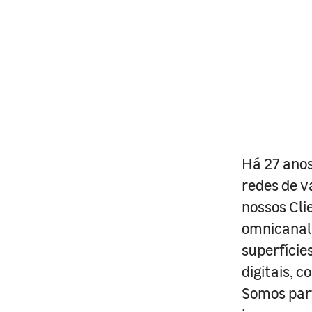
Há 27 anos
redes de v
nossos Cli
omnicanal 
superfície
digitais, 
Somos part