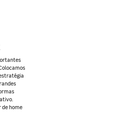
R
portantes
. Colocamos
estratégia
grandes
formas
ativo.
r de home