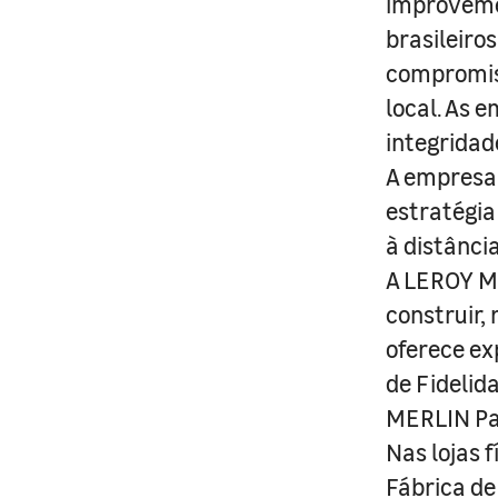
improveme
brasileiro
compromis
local. As 
integridad
A empresa 
estratégia
à distânci
A LEROY ME
construir,
oferece ex
de Fidelid
MERLIN Pa
Nas lojas 
Fábrica de