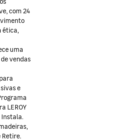
os
ive, com 24
lvimento
 ética,
rece uma
s de vendas
 para
usivas e
 Programa
ira LEROY
Instala.
 madeiras,
 Retire.