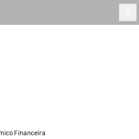
Comp
mico Financeira