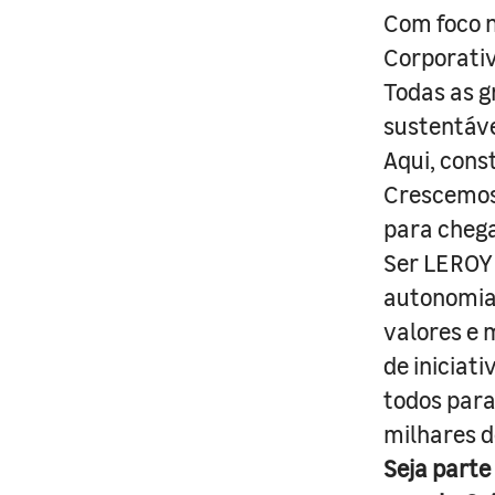
Com foco n
Corporativ
Todas as g
sustentáve
Aqui, cons
Crescemos 
para cheg
Ser LEROY 
autonomia 
valores e 
de iniciat
todos para
milhares d
Seja parte