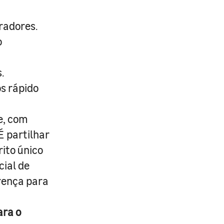
radores.
o
.
s rápido
e, com
É partilhar
rito único
cial de
erença para
ara o