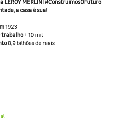
ja LEROY MERLIN! #ConstruimosOFuturo
ntade, a casa é sua!
em
1923
e trabalho
+ 10 mil
nto
8,9 bilhões de reais
ial