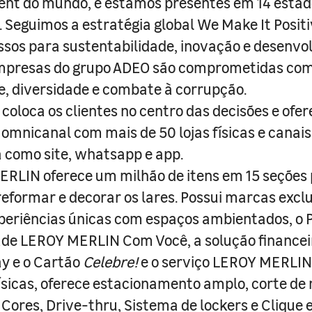
nt do mundo, e estamos presentes em 14 estad
s. Seguimos a estratégia global We Make It Posit
sos para sustentabilidade, inovação e desenvo
empresas do grupo ADEO são comprometidas com
e, diversidade e combate à corrupção.
coloca os clientes no centro das decisões e ofe
 omnicanal com mais de 50 lojas físicas e canai
a como site, whatsapp e app.
RLIN oferece um milhão de itens em 15 seções
 reformar e decorar os lares. Possui marcas excl
periências únicas com espaços ambientados, o
ade LEROY MERLIN Com Você, a solução finance
y e o Cartão
Celebre!
e o serviço LEROY MERLIN 
físicas, oferece estacionamento amplo, corte de
 Cores, Drive-thru, Sistema de lockers e Clique e