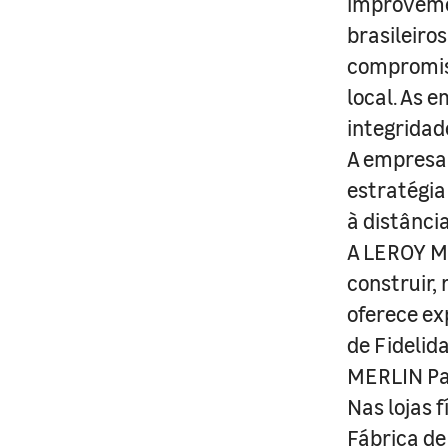
improveme
brasileiro
compromis
local. As 
integridad
A empresa 
estratégia
à distânci
A LEROY ME
construir,
oferece ex
de Fidelid
MERLIN Pa
Nas lojas 
Fábrica de