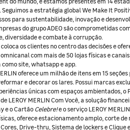
nt do mundo, e estamos presentes em 14 estad
s. Seguimos a estratégia global We Make It Posit
sos para sustentabilidade, inovação e desenvo
empresas do grupo ADEO são comprometidas com
e, diversidade e combate à corrupção.
coloca os clientes no centro das decisões e ofe
 omnicanal com mais de 50 lojas físicas e canai
a como site, whatsapp e app.
RLIN oferece um milhão de itens em 15 seções
 reformar e decorar os lares. Possui marcas excl
periências únicas com espaços ambientados, o
ade LEROY MERLIN Com Você, a solução finance
y e o Cartão
Celebre!
e o serviço LEROY MERLIN 
físicas, oferece estacionamento amplo, corte de
 Cores, Drive-thru, Sistema de lockers e Clique e