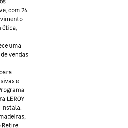
os
ive, com 24
lvimento
 ética,
rece uma
s de vendas
 para
usivas e
 Programa
ira LEROY
Instala.
 madeiras,
 Retire.