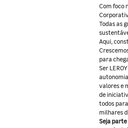
Com foco n
Corporativ
Todas as g
sustentáve
Aqui, cons
Crescemos 
para cheg
Ser LEROY 
autonomia 
valores e 
de iniciat
todos para
milhares d
Seja parte