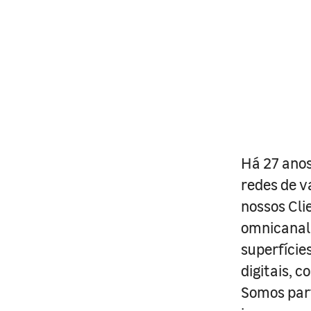
Há 27 anos
redes de v
nossos Cli
omnicanal 
superfície
digitais, 
Somos part