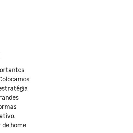
R
portantes
. Colocamos
estratégia
grandes
formas
ativo.
r de home