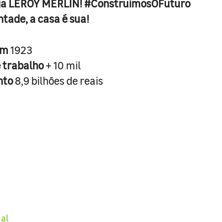
ja LEROY MERLIN! #ConstruimosOFuturo
ntade, a casa é sua!
em
1923
e trabalho
+ 10 mil
nto
8,9 bilhões de reais
ial