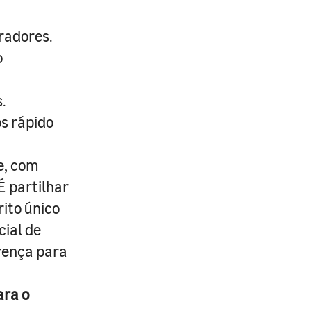
radores.
o
.
s rápido
e, com
É partilhar
rito único
cial de
erença para
ara o