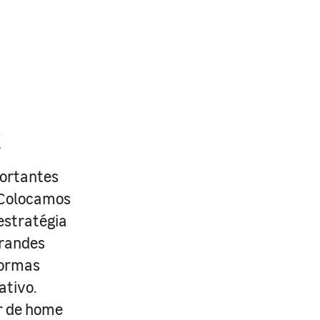
R
portantes
. Colocamos
estratégia
grandes
formas
ativo.
r de home