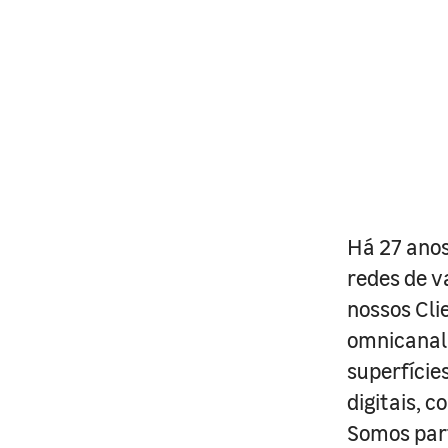
Há 27 anos
redes de v
nossos Cli
omnicanal 
superfície
digitais, 
Somos part