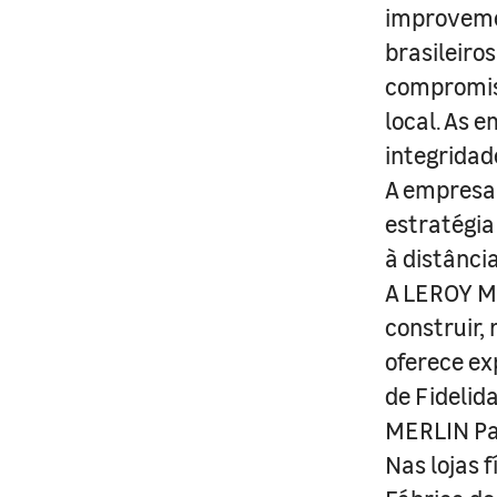
improveme
brasileiro
compromis
local. As 
integridad
A empresa 
estratégia
à distânci
A LEROY ME
construir,
oferece ex
de Fidelid
MERLIN Pa
Nas lojas 