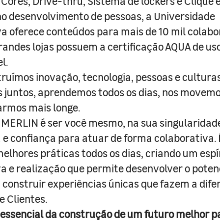
 Cores, Drive-thru, Sistema de lockers e Clique e
o desenvolvimento de pessoas, a Universidade
a oferece conteúdos para mais de 10 mil colabo
randes lojas possuem a certificação AQUA de us
l.
truímos inovação, tecnologia, pessoas e culturas
juntos, aprendemos todos os dias, nos movemo
armos mais longe.
MERLIN é ser você mesmo, na sua singularidad
e confiança para atuar de forma colaborativa. 
melhores práticas todos os dias, criando um espí
iva e realização que permite desenvolver o poten
 construir experiências únicas que fazem a dif
e Clientes.
 essencial da construção de um futuro melhor p