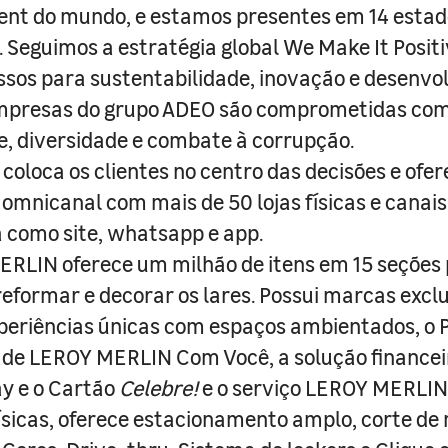
nt do mundo, e estamos presentes em 14 estad
s. Seguimos a estratégia global We Make It Posit
sos para sustentabilidade, inovação e desenvo
empresas do grupo ADEO são comprometidas com
e, diversidade e combate à corrupção.
coloca os clientes no centro das decisões e ofe
 omnicanal com mais de 50 lojas físicas e canai
a como site, whatsapp e app.
RLIN oferece um milhão de itens em 15 seções
 reformar e decorar os lares. Possui marcas excl
periências únicas com espaços ambientados, o
ade LEROY MERLIN Com Você, a solução finance
y e o Cartão
Celebre!
e o serviço LEROY MERLIN 
físicas, oferece estacionamento amplo, corte de