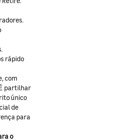
 Retire.
radores.
o
.
s rápido
e, com
É partilhar
rito único
cial de
erença para
ara o