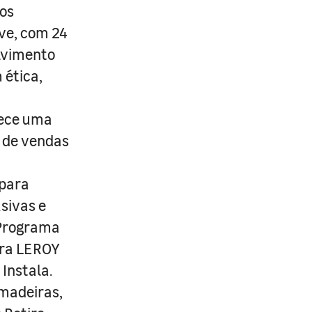
os
ive, com 24
lvimento
 ética,
rece uma
s de vendas
 para
usivas e
 Programa
ira LEROY
Instala.
 madeiras,