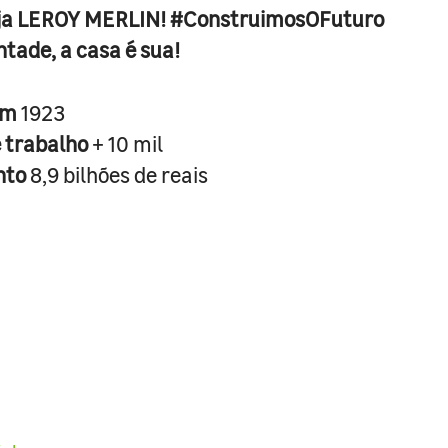
ja LEROY MERLIN! #ConstruimosOFuturo
ntade, a casa é sua!
em
1923
e trabalho
+ 10 mil
nto
8,9 bilhões de reais