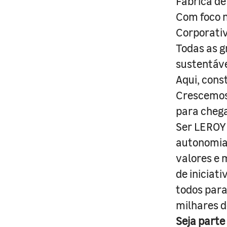
Fábrica de
Com foco n
Corporativ
Todas as g
sustentáve
Aqui, cons
Crescemos 
para cheg
Ser LEROY 
autonomia 
valores e 
de iniciat
todos para
milhares d
Seja parte