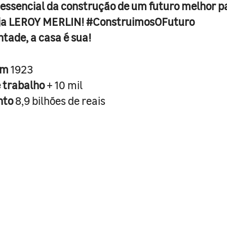
 essencial da construção de um futuro melhor p
ja LEROY MERLIN! #ConstruimosOFuturo
ntade, a casa é sua!
em
1923
e trabalho
+ 10 mil
nto
8,9 bilhões de reais