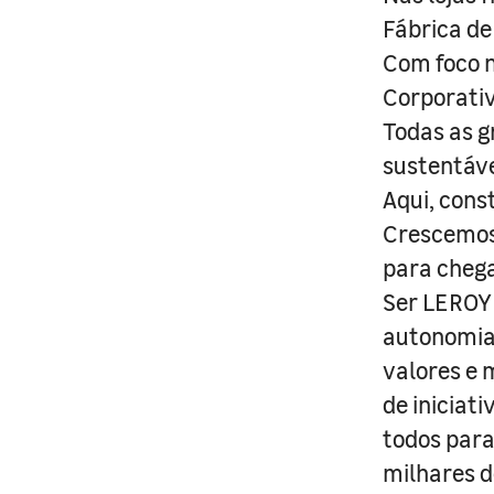
Fábrica de
Com foco n
Corporativ
Todas as g
sustentáve
Aqui, cons
Crescemos 
para cheg
Ser LEROY 
autonomia 
valores e 
de iniciat
todos para
milhares d