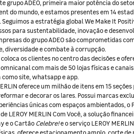
e grupo ADEO, primeira maior potência do seto
nt do mundo, e estamos presentes em 14 estad
s. Seguimos a estratégia global We Make It Posit
sos para sustentabilidade, inovação e desenvo
empresas do grupo ADEO são comprometidas com
e, diversidade e combate à corrupção.
coloca os clientes no centro das decisões e ofe
 omnicanal com mais de 50 lojas físicas e canai
a como site, whatsapp e app.
RLIN oferece um milhão de itens em 15 seções
 reformar e decorar os lares. Possui marcas excl
periências únicas com espaços ambientados, o
ade LEROY MERLIN Com Você, a solução finance
y e o Cartão
Celebre!
e o serviço LEROY MERLIN 
físicas, oferece estacionamento amplo, corte de