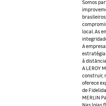
Somos part
improveme
brasileiro
compromis
local. As 
integridad
A empresa 
estratégia
à distânci
A LEROY ME
construir,
oferece ex
de Fidelid
MERLIN Pa
Nas lojas 