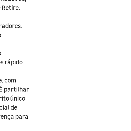
 Retire.
radores.
o
.
s rápido
e, com
É partilhar
rito único
cial de
erença para