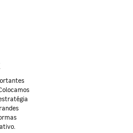
R
portantes
. Colocamos
estratégia
grandes
formas
ativo.