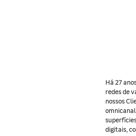
Há 27 anos
redes de v
nossos Cli
omnicanal 
superfície
digitais, 