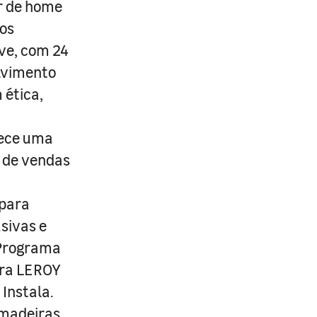
r de home
os
ive, com 24
lvimento
 ética,
rece uma
s de vendas
 para
usivas e
 Programa
ira LEROY
Instala.
 madeiras,