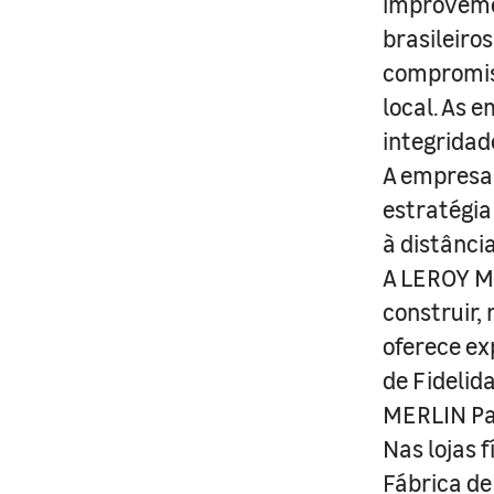
improveme
brasileiro
compromis
local. As 
integridad
A empresa 
estratégia
à distânci
A LEROY ME
construir,
oferece ex
de Fidelid
MERLIN Pa
Nas lojas 
Fábrica de