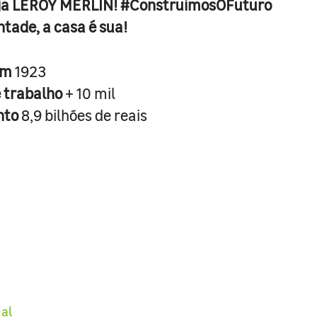
ja LEROY MERLIN! #ConstruimosOFuturo
ntade, a casa é sua!
em
1923
e trabalho
+ 10 mil
nto
8,9 bilhões de reais
ial