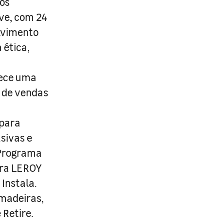
os
ive, com 24
lvimento
 ética,
rece uma
s de vendas
 para
usivas e
 Programa
ira LEROY
Instala.
 madeiras,
 Retire.