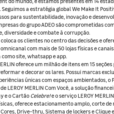
nt do mundo, e estamos presentes em 14 estad
s. Seguimos a estratégia global We Make It Posit
sos para sustentabilidade, inovação e desenvo
empresas do grupo ADEO são comprometidas com
e, diversidade e combate à corrupção.
coloca os clientes no centro das decisões e ofe
 omnicanal com mais de 50 lojas físicas e canai
a como site, whatsapp e app.
RLIN oferece um milhão de itens em 15 seções
 reformar e decorar os lares. Possui marcas excl
periências únicas com espaços ambientados, o
ade LEROY MERLIN Com Você, a solução finance
y e o Cartão
Celebre!
e o serviço LEROY MERLIN 
físicas, oferece estacionamento amplo, corte de
 Cores, Drive-thru, Sistema de lockers e Clique e