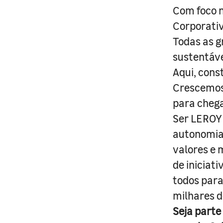
Com foco n
Corporativ
Todas as g
sustentáve
Aqui, cons
Crescemos 
para cheg
Ser LEROY 
autonomia 
valores e 
de iniciat
todos para
milhares d
Seja parte