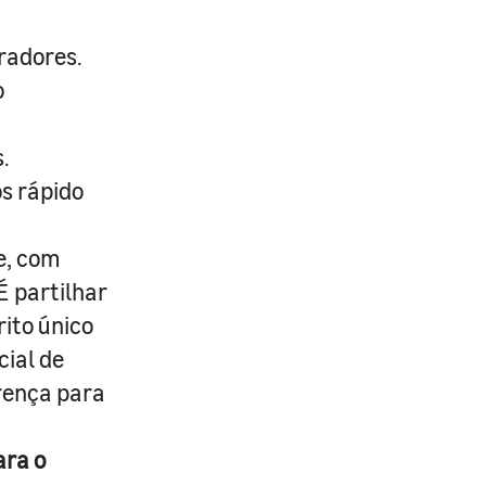
radores.
o
.
s rápido
e, com
É partilhar
rito único
cial de
erença para
ara o