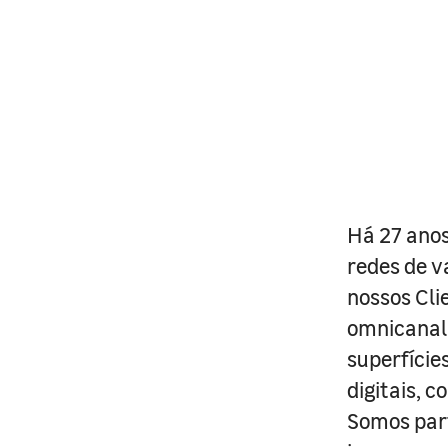
Há 27 anos
redes de v
nossos Cli
omnicanal 
superfície
digitais, 
Somos part