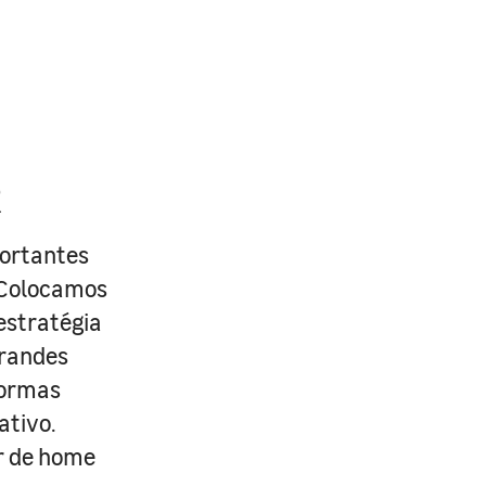
R
portantes
. Colocamos
estratégia
grandes
formas
ativo.
r de home