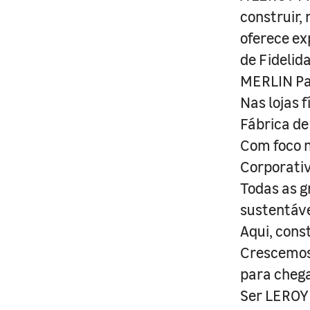
construir,
oferece ex
de Fidelid
MERLIN Pa
Nas lojas 
Fábrica de
Com foco n
Corporativ
Todas as g
sustentáve
Aqui, cons
Crescemos 
para cheg
Ser LEROY 