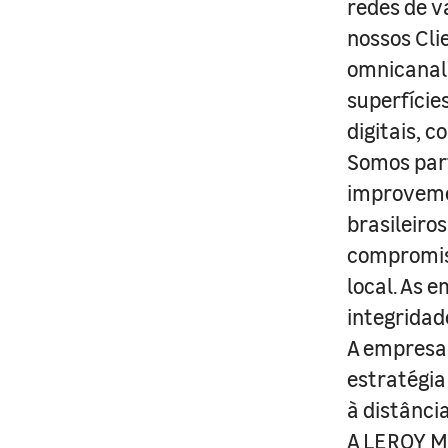
redes de v
nossos Cli
omnicanal 
superfície
digitais, 
Somos part
improveme
brasileiro
compromis
local. As 
integridad
A empresa 
estratégia
à distânci
A LEROY ME