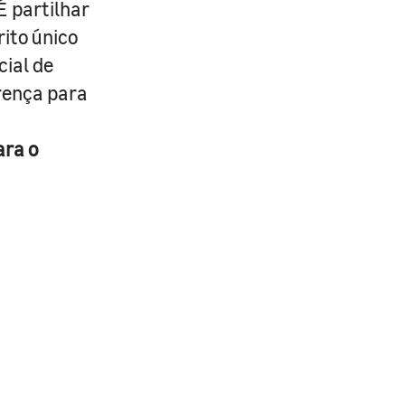
É partilhar
rito único
cial de
erença para
ara o