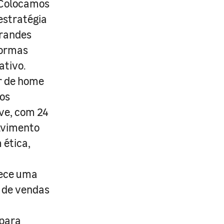
. Colocamos
estratégia
grandes
formas
ativo.
r de home
os
ive, com 24
lvimento
 ética,
rece uma
s de vendas
 para