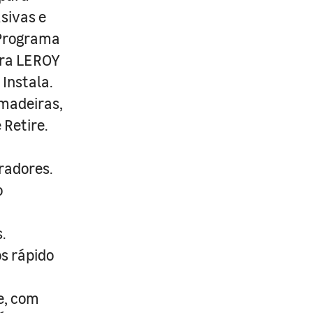
usivas e
 Programa
ira LEROY
Instala.
 madeiras,
 Retire.
radores.
o
.
s rápido
e, com