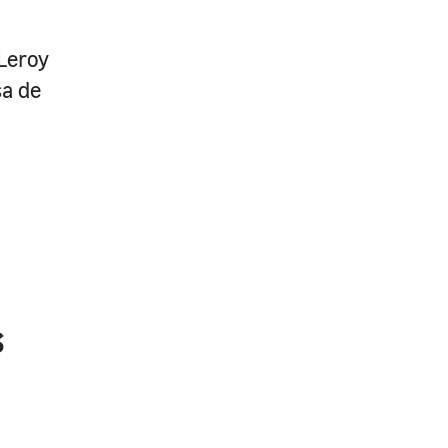
Leroy
sa de
s