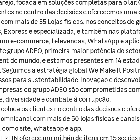
arejo, focada em soluções completas para o lar
entes no centro das decisões e oferecemos uma 
com mais de 55 Lojas físicas, nos conceitos de 
s, Express e especializada, e também nas plata
como e-commerce, televendas, WhatsApp e aplic
e grupo ADEO, primeira maior potência do seto
nt do mundo, e estamos presentes em 14 estad
s. Seguimos a estratégia global We Make It Posit
sos para sustentabilidade, inovação e desenvo
empresas do grupo ADEO são comprometidas com
e, diversidade e combate à corrupção.
coloca os clientes no centro das decisões e ofe
 omnicanal com mais de 50 lojas físicas e canai
a como site, whatsapp e app.
RLIN oferece um milhão de itens em 15 seções