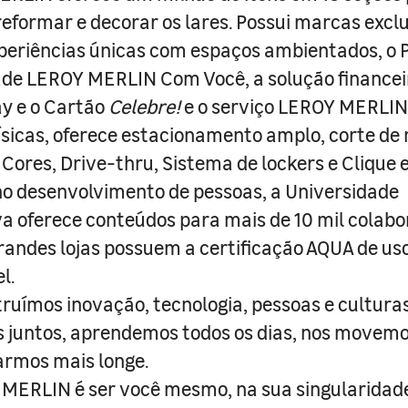
 reformar e decorar os lares. Possui marcas excl
periências únicas com espaços ambientados, o
ade LEROY MERLIN Com Você, a solução finance
y e o Cartão
Celebre!
e o serviço LEROY MERLIN 
físicas, oferece estacionamento amplo, corte de
 Cores, Drive-thru, Sistema de lockers e Clique e
o desenvolvimento de pessoas, a Universidade
a oferece conteúdos para mais de 10 mil colabo
randes lojas possuem a certificação AQUA de us
l.
truímos inovação, tecnologia, pessoas e culturas
juntos, aprendemos todos os dias, nos movemo
armos mais longe.
MERLIN é ser você mesmo, na sua singularidad