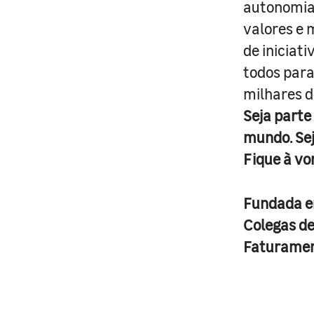
autonomia 
valores e 
de iniciat
todos para
milhares d
Seja parte
mundo. Se
Fique à vo
Fundada 
Colegas d
Faturame