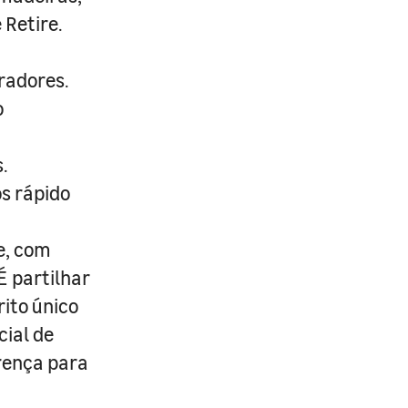
 Retire.
radores.
o
.
s rápido
e, com
É partilhar
rito único
cial de
erença para