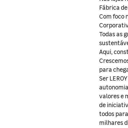
Fábrica de
Com foco n
Corporativ
Todas as g
sustentáve
Aqui, cons
Crescemos 
para cheg
Ser LEROY 
autonomia 
valores e 
de iniciat
todos para
milhares d