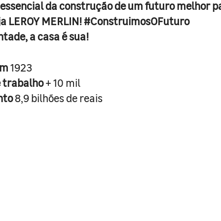
 essencial da construção de um futuro melhor p
ja LEROY MERLIN! #ConstruimosOFuturo
ntade, a casa é sua!
em
1923
e trabalho
+ 10 mil
nto
8,9 bilhões de reais