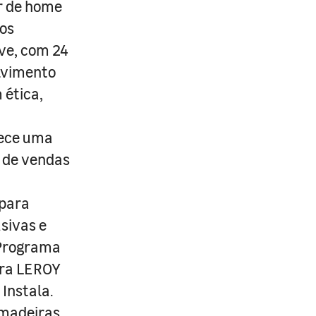
r de home
os
ive, com 24
lvimento
 ética,
rece uma
s de vendas
 para
usivas e
 Programa
ira LEROY
Instala.
 madeiras,