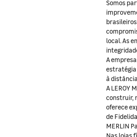
Somos part
improveme
brasileiro
compromis
local. As 
integridad
A empresa 
estratégia
à distânci
A LEROY ME
construir,
oferece ex
de Fidelid
MERLIN Pa
Nas lojas 