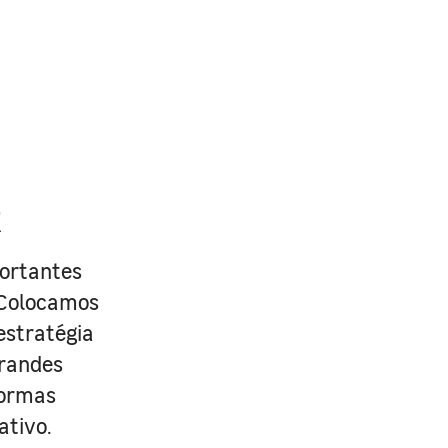
R
portantes
. Colocamos
estratégia
grandes
formas
ativo.