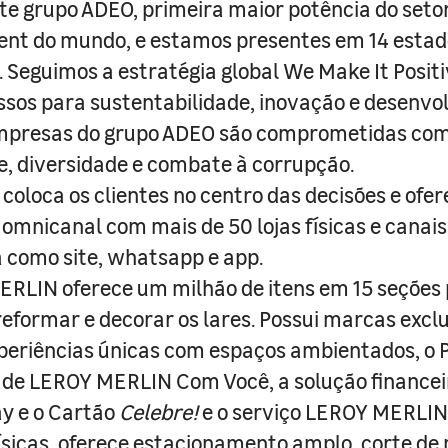
e grupo ADEO, primeira maior potência do seto
nt do mundo, e estamos presentes em 14 estad
s. Seguimos a estratégia global We Make It Posit
sos para sustentabilidade, inovação e desenvo
empresas do grupo ADEO são comprometidas com
e, diversidade e combate à corrupção.
coloca os clientes no centro das decisões e ofe
 omnicanal com mais de 50 lojas físicas e canai
a como site, whatsapp e app.
RLIN oferece um milhão de itens em 15 seções
 reformar e decorar os lares. Possui marcas excl
periências únicas com espaços ambientados, o
ade LEROY MERLIN Com Você, a solução finance
y e o Cartão
Celebre!
e o serviço LEROY MERLIN 
físicas, oferece estacionamento amplo, corte de