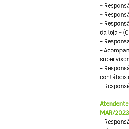
- Responsá
- Responsá
- Responsá
da loja - 
- Responsá
- Acompanh
supervisor
- Responsá
contábeis 
- Responsá
Atendente
MAR/2023
- Responsá