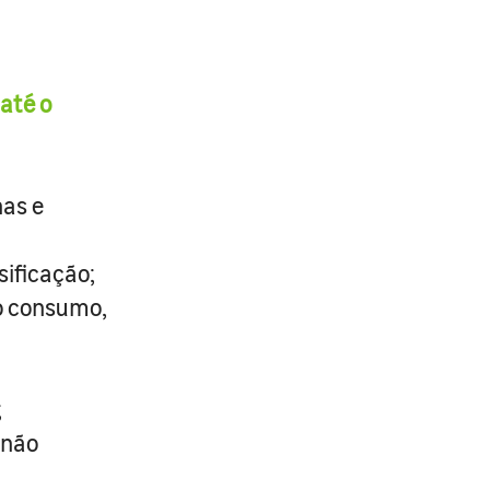
até o
has e
sificação;
so consumo,
;
 não