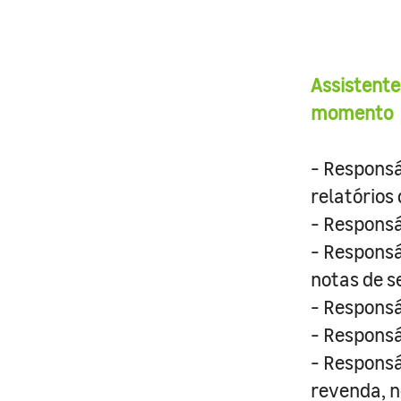
Assistente
momento
- Responsá
relatórios
- Responsá
- Responsá
notas de s
- Responsá
- Responsá
- Responsá
revenda, n