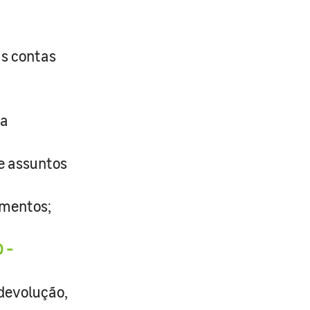
as contas
 a
de assuntos
umentos;
 -
 devolução,