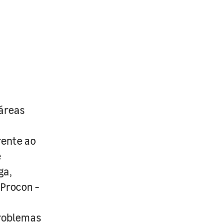
 áreas
rente ao
e
ga,
 Procon -
problemas