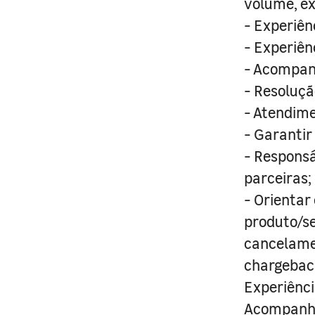
volume, ex
- Experiên
- Experiên
- Acompan
- Resoluçã
- Atendime
- Garantir
- Responsá
parceiras;
- Orientar
produto/se
cancelamen
chargeback
Experiênci
Acompanha