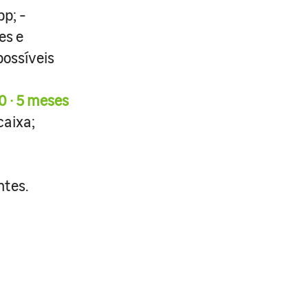
pp; -
es e
possíveis
0 · 5 meses
caixa;
ntes.