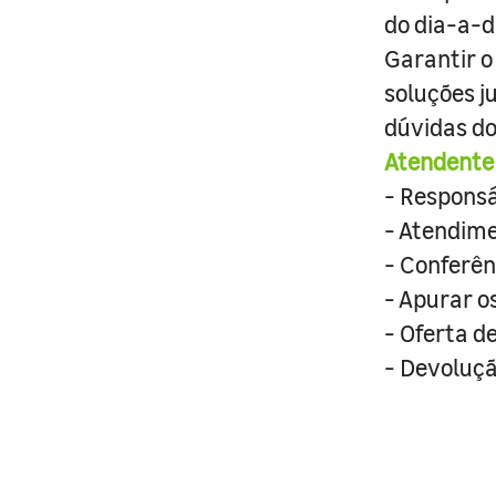
do dia-a-d
Garantir o
soluções j
dúvidas do
Atendente 
- Responsá
- Atendime
- Conferênc
- Apurar o
- Oferta d
- Devoluçã