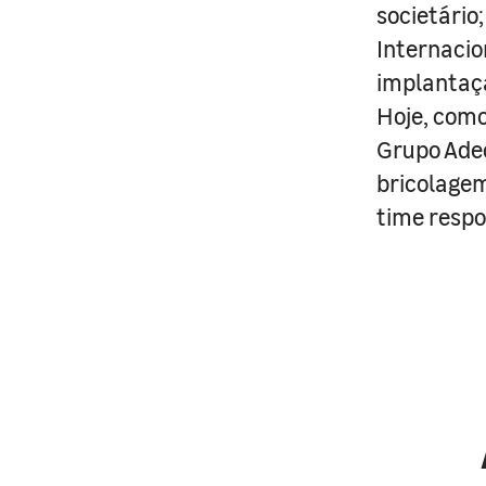
societário
Internacio
implantaçã
Hoje, com
Grupo Adeo
bricolagem
time respo