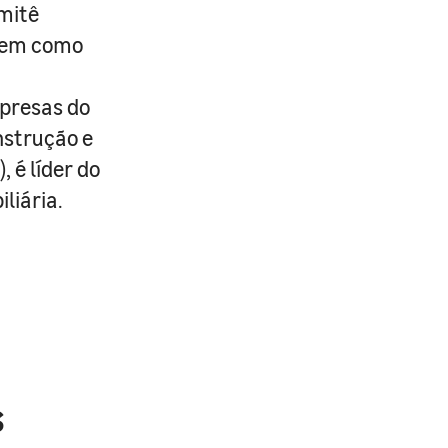
omitê
 bem como
presas do
nstrução e
 é líder do
liária.
s