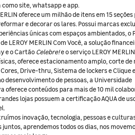
a como site, whatsapp e app.
RLIN oferece um milhão de itens em 15 seções
 reformar e decorar os lares. Possui marcas excl
periências únicas com espaços ambientados, o
ade LEROY MERLIN Com Você, a solução finance
y e o Cartão
Celebre!
e o serviço LEROY MERLIN 
físicas, oferece estacionamento amplo, corte de
 Cores, Drive-thru, Sistema de lockers e Clique e
o desenvolvimento de pessoas, a Universidade
a oferece conteúdos para mais de 10 mil colabo
randes lojas possuem a certificação AQUA de us
l.
truímos inovação, tecnologia, pessoas e culturas
juntos, aprendemos todos os dias, nos movemo