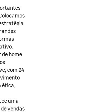
portantes
. Colocamos
estratégia
grandes
formas
ativo.
r de home
os
ive, com 24
lvimento
 ética,
rece uma
s de vendas