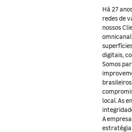
Há 27 anos
redes de v
nossos Cli
omnicanal 
superfície
digitais, 
Somos part
improveme
brasileiro
compromis
local. As 
integridad
A empresa 
estratégia