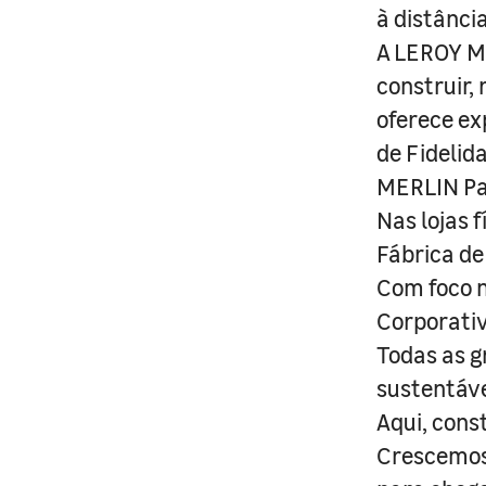
à distânci
A LEROY ME
construir,
oferece ex
de Fidelid
MERLIN Pa
Nas lojas 
Fábrica de
Com foco n
Corporativ
Todas as g
sustentáve
Aqui, cons
Crescemos 