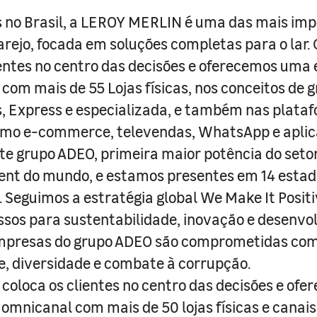
 no Brasil, a LEROY MERLIN é uma das mais im
arejo, focada em soluções completas para o lar
entes no centro das decisões e oferecemos uma 
com mais de 55 Lojas físicas, nos conceitos de 
s, Express e especializada, e também nas plata
como e-commerce, televendas, WhatsApp e aplic
e grupo ADEO, primeira maior potência do seto
nt do mundo, e estamos presentes em 14 estad
s. Seguimos a estratégia global We Make It Posit
sos para sustentabilidade, inovação e desenvo
empresas do grupo ADEO são comprometidas com
e, diversidade e combate à corrupção.
coloca os clientes no centro das decisões e ofe
 omnicanal com mais de 50 lojas físicas e canai