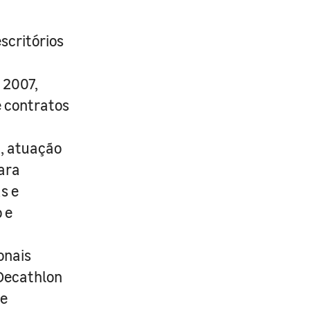
scritórios
 2007,
e contratos
i, atuação
para
s e
 e
onais
 Decathlon
de