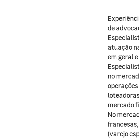
Experiênci
de advocac
Especialis
atuação na
em geral e
Especialis
no mercado
operações 
loteadoras
mercado fi
No mercad
francesas,
(varejo es