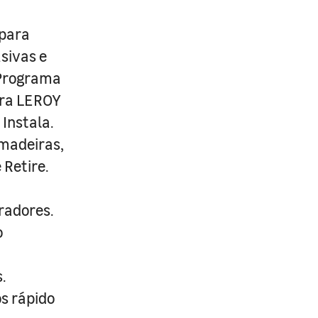
 para
usivas e
 Programa
ira LEROY
Instala.
 madeiras,
 Retire.
radores.
o
.
s rápido