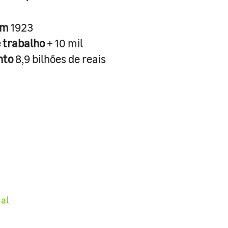
em
1923
e trabalho
+ 10 mil
nto
8,9 bilhões de reais
ial