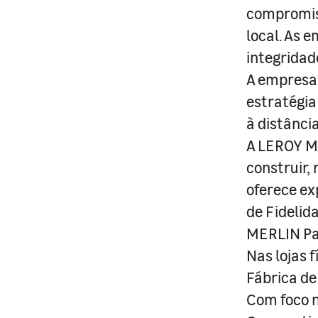
compromis
local. As 
integridad
A empresa 
estratégia
à distânci
A LEROY ME
construir,
oferece ex
de Fidelid
MERLIN Pa
Nas lojas 
Fábrica de
Com foco n