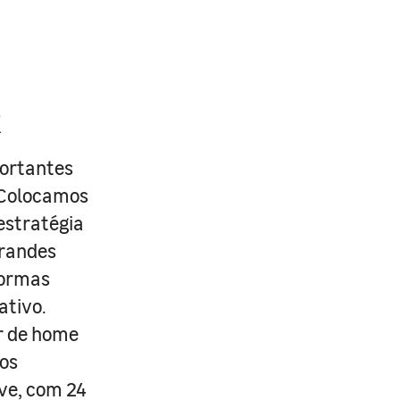
R
portantes
. Colocamos
estratégia
grandes
formas
ativo.
r de home
os
ive, com 24