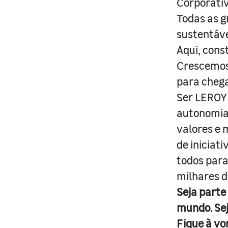
Corporativ
Todas as g
sustentáve
Aqui, cons
Crescemos 
para cheg
Ser LEROY 
autonomia 
valores e 
de iniciat
todos para
milhares d
Seja parte
mundo. Se
Fique à vo