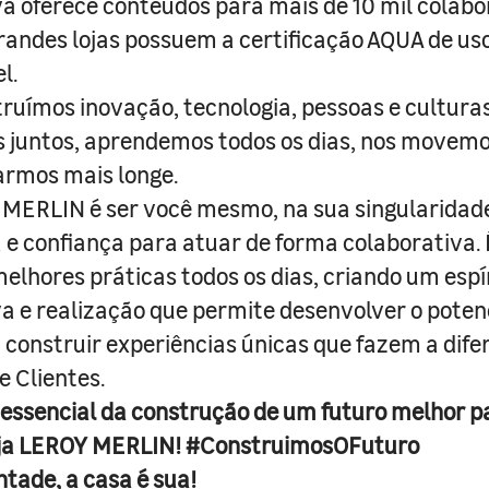
a oferece conteúdos para mais de 10 mil colabo
randes lojas possuem a certificação AQUA de us
l.
truímos inovação, tecnologia, pessoas e culturas
juntos, aprendemos todos os dias, nos movemo
armos mais longe.
MERLIN é ser você mesmo, na sua singularidad
e confiança para atuar de forma colaborativa. 
melhores práticas todos os dias, criando um espí
iva e realização que permite desenvolver o poten
 construir experiências únicas que fazem a dif
e Clientes.
 essencial da construção de um futuro melhor p
ja LEROY MERLIN! #ConstruimosOFuturo
ntade, a casa é sua!