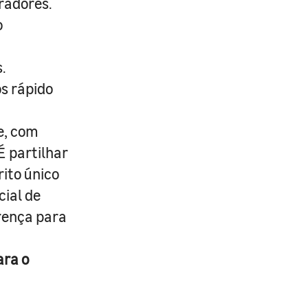
radores.
o
.
s rápido
e, com
É partilhar
rito único
cial de
erença para
ara o