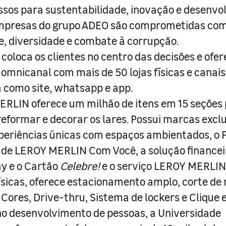
sos para sustentabilidade, inovação e desenvo
empresas do grupo ADEO são comprometidas com
e, diversidade e combate à corrupção.
coloca os clientes no centro das decisões e ofe
 omnicanal com mais de 50 lojas físicas e canai
a como site, whatsapp e app.
RLIN oferece um milhão de itens em 15 seções
 reformar e decorar os lares. Possui marcas excl
periências únicas com espaços ambientados, o
ade LEROY MERLIN Com Você, a solução finance
y e o Cartão
Celebre!
e o serviço LEROY MERLIN 
físicas, oferece estacionamento amplo, corte de
 Cores, Drive-thru, Sistema de lockers e Clique e
o desenvolvimento de pessoas, a Universidade