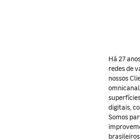
Há 27 anos
redes de v
nossos Cli
omnicanal 
superfície
digitais, 
Somos part
improveme
brasileiro