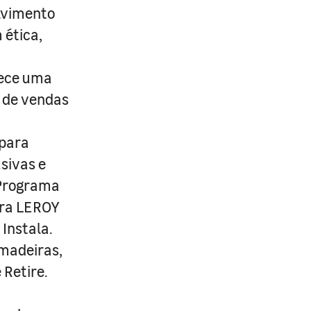
lvimento
 ética,
rece uma
s de vendas
 para
usivas e
 Programa
ira LEROY
Instala.
 madeiras,
 Retire.