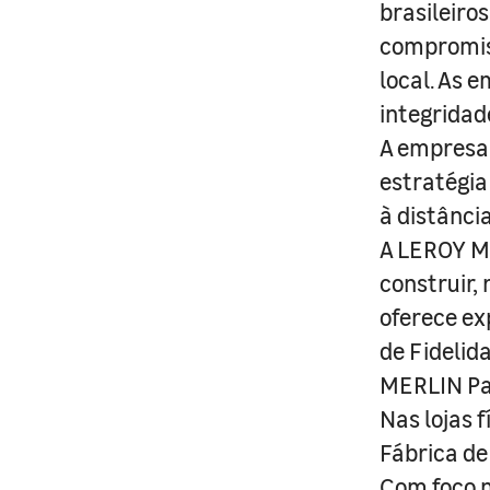
brasileiro
compromis
local. As 
integridad
A empresa 
estratégia
à distânci
A LEROY ME
construir,
oferece ex
de Fidelid
MERLIN Pa
Nas lojas 
Fábrica de
Com foco n