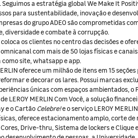
s. Seguimos a estratégia global We Make It Posit
sos para sustentabilidade, inovação e desenvo
empresas do grupo ADEO são comprometidas com
e, diversidade e combate à corrupção.
coloca os clientes no centro das decisões e ofe
 omnicanal com mais de 50 lojas físicas e canai
a como site, whatsapp e app.
RLIN oferece um milhão de itens em 15 seções
 reformar e decorar os lares. Possui marcas excl
periências únicas com espaços ambientados, o
ade LEROY MERLIN Com Você, a solução finance
y e o Cartão
Celebre!
e o serviço LEROY MERLIN 
físicas, oferece estacionamento amplo, corte de
 Cores, Drive-thru, Sistema de lockers e Clique e
o desenvolvimento de pessoas, a Universidade