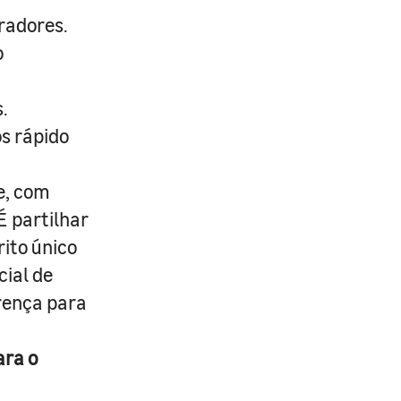
radores.
o
.
s rápido
e, com
É partilhar
rito único
cial de
erença para
ara o