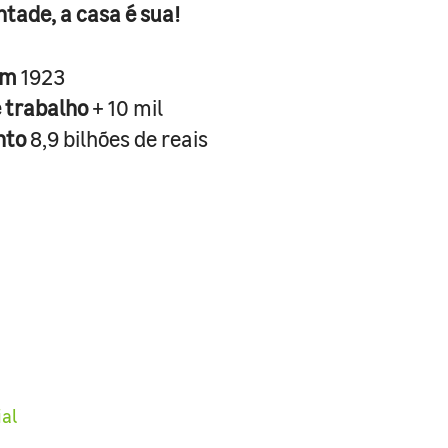
ntade, a casa é sua!
em
1923
e trabalho
+ 10 mil
nto
8,9 bilhões de reais
ial