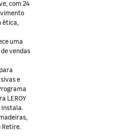
ive, com 24
lvimento
 ética,
rece uma
s de vendas
 para
usivas e
 Programa
ira LEROY
Instala.
 madeiras,
 Retire.