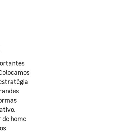
R
portantes
. Colocamos
estratégia
grandes
formas
ativo.
r de home
os