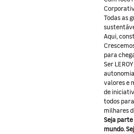
Corporativ
Todas as g
sustentáve
Aqui, cons
Crescemos 
para cheg
Ser LEROY 
autonomia 
valores e 
de iniciat
todos para
milhares d
Seja parte
mundo. Se