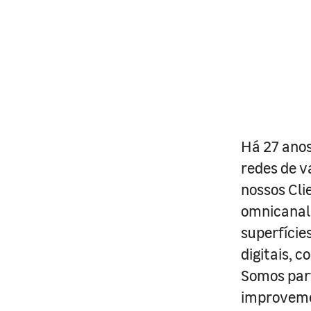
Há 27 anos
redes de v
nossos Cli
omnicanal 
superfície
digitais, 
Somos part
improveme