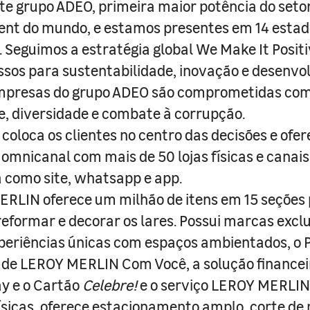
e grupo ADEO, primeira maior potência do seto
nt do mundo, e estamos presentes em 14 estad
s. Seguimos a estratégia global We Make It Posit
sos para sustentabilidade, inovação e desenvo
empresas do grupo ADEO são comprometidas com
e, diversidade e combate à corrupção.
coloca os clientes no centro das decisões e ofe
 omnicanal com mais de 50 lojas físicas e canai
a como site, whatsapp e app.
RLIN oferece um milhão de itens em 15 seções
 reformar e decorar os lares. Possui marcas excl
periências únicas com espaços ambientados, o
ade LEROY MERLIN Com Você, a solução finance
y e o Cartão
Celebre!
e o serviço LEROY MERLIN 
físicas, oferece estacionamento amplo, corte de