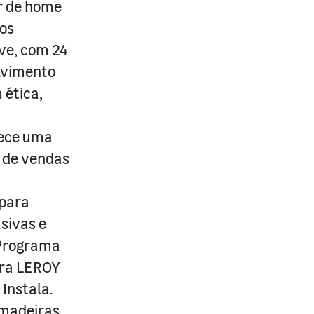
r de home
os
ive, com 24
lvimento
 ética,
rece uma
s de vendas
 para
usivas e
 Programa
ira LEROY
Instala.
 madeiras,