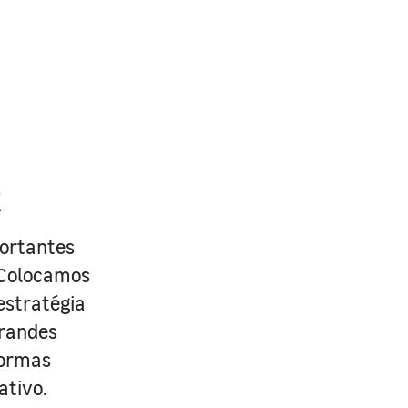
R
portantes
. Colocamos
estratégia
grandes
formas
ativo.