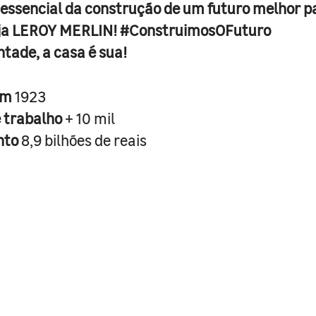
 essencial da construção de um futuro melhor p
ja LEROY MERLIN! #ConstruimosOFuturo
ntade, a casa é sua!
em
1923
e trabalho
+ 10 mil
nto
8,9 bilhões de reais