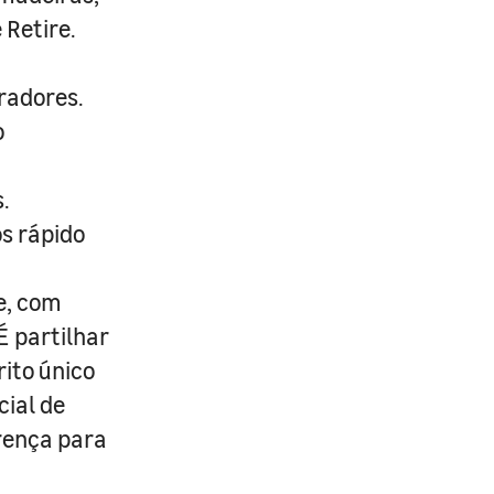
 Retire.
radores.
o
.
s rápido
e, com
É partilhar
rito único
cial de
erença para