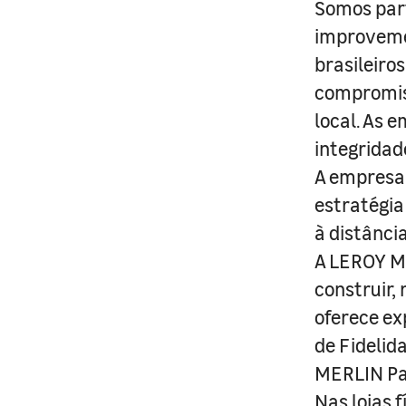
Somos part
improveme
brasileiro
compromis
local. As 
integridad
A empresa 
estratégia
à distânci
A LEROY ME
construir,
oferece ex
de Fidelid
MERLIN Pa
Nas lojas 