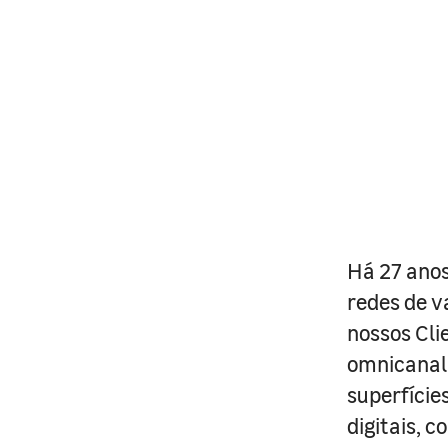
Há 27 anos
redes de v
nossos Cli
omnicanal 
superfície
digitais, 