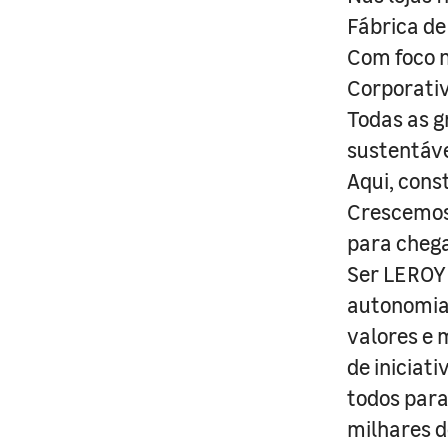
Fábrica de
Com foco n
Corporativ
Todas as g
sustentáve
Aqui, cons
Crescemos 
para cheg
Ser LEROY 
autonomia 
valores e 
de iniciat
todos para
milhares d