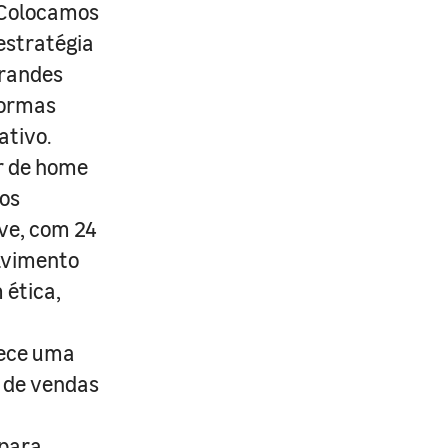
. Colocamos
estratégia
grandes
formas
ativo.
r de home
os
ive, com 24
lvimento
 ética,
rece uma
s de vendas
 para