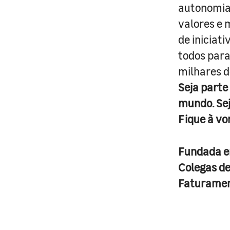
autonomia 
valores e 
de iniciat
todos para
milhares d
Seja parte
mundo. Se
Fique à vo
Fundada 
Colegas d
Faturame