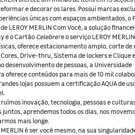
 reformar e decorar os lares. Possui marcas excl
periências únicas com espaços ambientados, o
ade LEROY MERLIN Com Você, a solução finance
y e o Cartão
Celebre!
e o serviço LEROY MERLIN 
físicas, oferece estacionamento amplo, corte de
 Cores, Drive-thru, Sistema de lockers e Clique e
o desenvolvimento de pessoas, a Universidade
a oferece conteúdos para mais de 10 mil colabo
randes lojas possuem a certificação AQUA de us
l.
truímos inovação, tecnologia, pessoas e culturas
juntos, aprendemos todos os dias, nos movemo
armos mais longe.
MERLIN é ser você mesmo, na sua singularidad