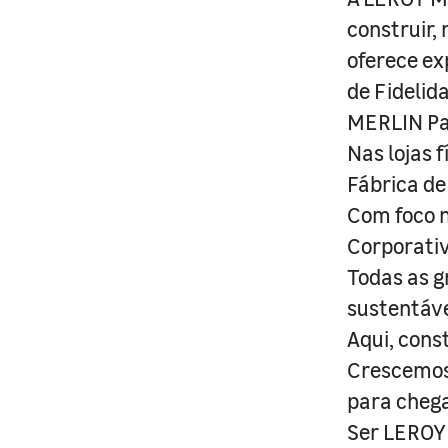
construir,
oferece ex
de Fidelid
MERLIN Pa
Nas lojas 
Fábrica de
Com foco n
Corporativ
Todas as g
sustentáve
Aqui, cons
Crescemos 
para cheg
Ser LEROY 