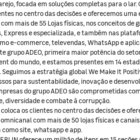
arejo, focada em soluções completas para o lar
entes no centro das decisões e oferecemos uma 
com mais de 55 Lojas físicas, nos conceitos de 
s, Express e especializada, e também nas plata
como e-commerce, televendas, WhatsApp e aplic
e grupo ADEO, primeira maior potência do seto
nt do mundo, e estamos presentes em 14 estad
s. Seguimos a estratégia global We Make It Posit
sos para sustentabilidade, inovação e desenvo
empresas do grupo ADEO são comprometidas com
e, diversidade e combate à corrupção.
coloca os clientes no centro das decisões e ofe
 omnicanal com mais de 50 lojas físicas e canai
a como site, whatsapp e app.
RLIN oferece um milhão de itens em 15 seções