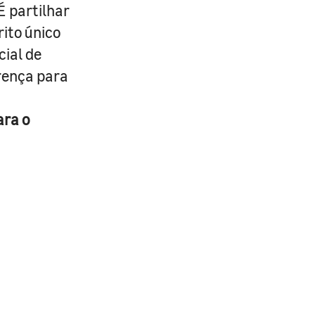
É partilhar
rito único
cial de
erença para
ara o