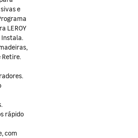
usivas e
 Programa
ira LEROY
Instala.
 madeiras,
 Retire.
radores.
o
.
s rápido
e, com