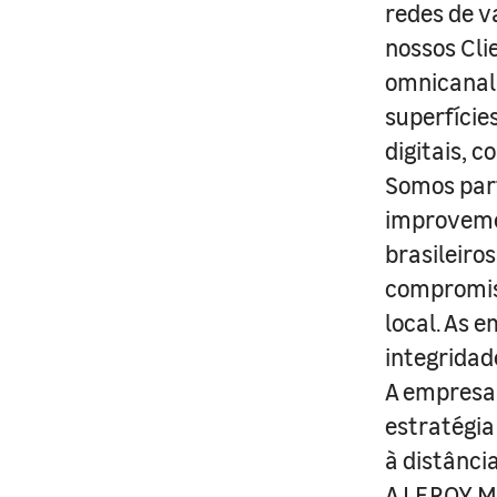
redes de v
nossos Cli
omnicanal 
superfície
digitais, 
Somos part
improveme
brasileiro
compromis
local. As 
integridad
A empresa 
estratégia
à distânci
A LEROY ME