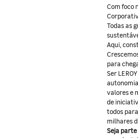
Com foco n
Corporativ
Todas as g
sustentáve
Aqui, cons
Crescemos 
para cheg
Ser LEROY 
autonomia 
valores e 
de iniciat
todos para
milhares d
Seja parte