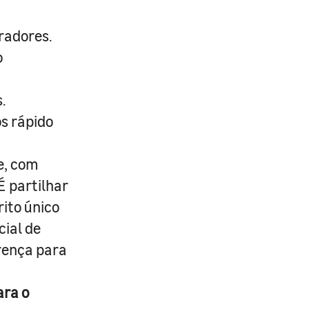
radores.
o
.
s rápido
e, com
É partilhar
rito único
cial de
erença para
ara o