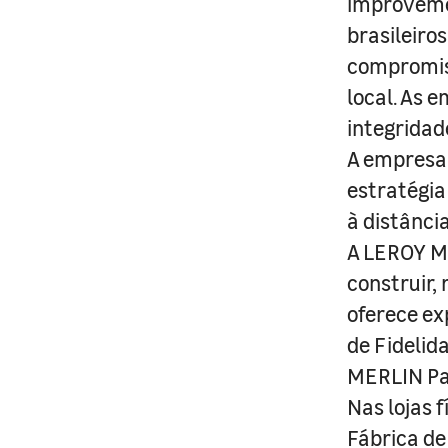
improveme
brasileiro
compromis
local. As 
integridad
A empresa 
estratégia
à distânci
A LEROY ME
construir,
oferece ex
de Fidelid
MERLIN Pa
Nas lojas 
Fábrica de