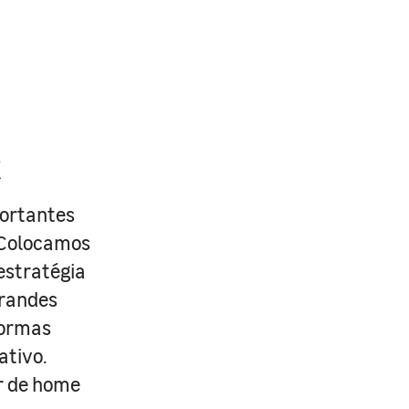
R
portantes
. Colocamos
estratégia
grandes
formas
ativo.
r de home