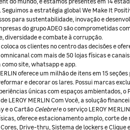
nt do mundo, e estamos presentes em 14 estad
s. Seguimos a estratégia global We Make It Posit
sos para sustentabilidade, inovação e desenvo
empresas do grupo ADEO são comprometidas com
e, diversidade e combate à corrupção.
coloca os clientes no centro das decisões e ofe
 omnicanal com mais de 50 lojas físicas e canai
a como site, whatsapp e app.
RLIN oferece um milhão de itens em 15 seções
 reformar e decorar os lares. Possui marcas excl
periências únicas com espaços ambientados, o
ade LEROY MERLIN Com Você, a solução finance
y e o Cartão
Celebre!
e o serviço LEROY MERLIN 
físicas, oferece estacionamento amplo, corte de
 Cores, Drive-thru, Sistema de lockers e Clique e