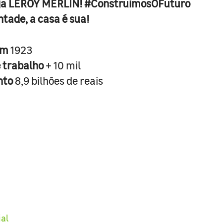
ja LEROY MERLIN! #ConstruimosOFuturo
ntade, a casa é sua!
em
1923
e trabalho
+ 10 mil
nto
8,9 bilhões de reais
ial