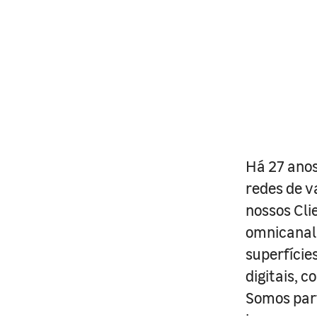
Há 27 anos
redes de v
nossos Cli
omnicanal 
superfície
digitais, 
Somos part