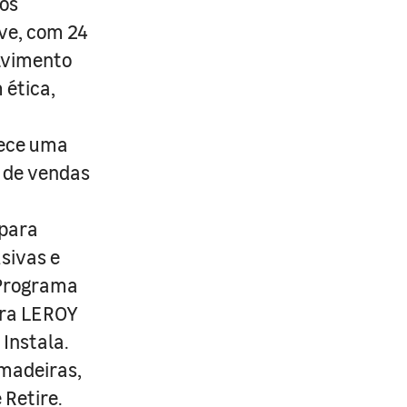
os
ive, com 24
lvimento
 ética,
rece uma
s de vendas
 para
usivas e
 Programa
ira LEROY
Instala.
 madeiras,
 Retire.