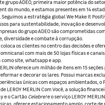
e grupo ADEO, primeira maior potência do seto
nt do mundo, e estamos presentes em 14 estad
s. Seguimos a estratégia global We Make It Posit
sos para sustentabilidade, inovação e desenvo
empresas do grupo ADEO são comprometidas com
e, diversidade e combate à corrupção.
coloca os clientes no centro das decisões e ofe
 omnicanal com mais de 50 lojas físicas e canai
a como site, whatsapp e app.
RLIN oferece um milhão de itens em 15 seções
 reformar e decorar os lares. Possui marcas excl
periências únicas com espaços ambientados, o
ade LEROY MERLIN Com Você, a solução finance
y e o Cartão
Celebre!
e o serviço LEROY MERLIN 
físicas, oferece estacionamento amplo, corte de