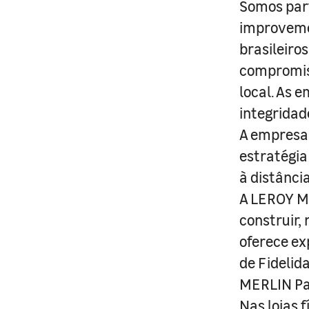
Somos part
improveme
brasileiro
compromis
local. As 
integridad
A empresa 
estratégia
à distânci
A LEROY ME
construir,
oferece ex
de Fidelid
MERLIN Pa
Nas lojas 