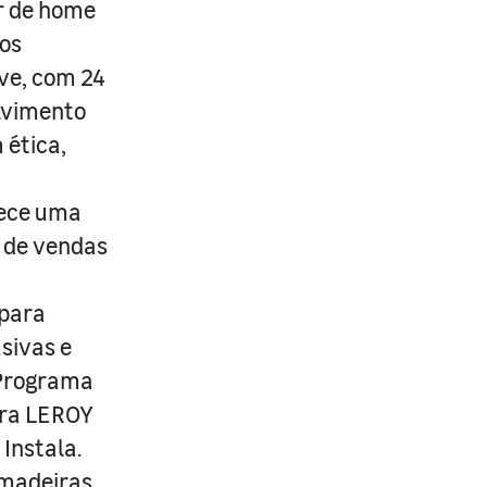
r de home
os
ive, com 24
lvimento
 ética,
rece uma
s de vendas
 para
usivas e
 Programa
ira LEROY
Instala.
 madeiras,