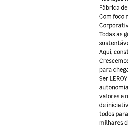
Fábrica de
Com foco n
Corporativ
Todas as g
sustentáve
Aqui, cons
Crescemos 
para cheg
Ser LEROY 
autonomia 
valores e 
de iniciat
todos para
milhares d