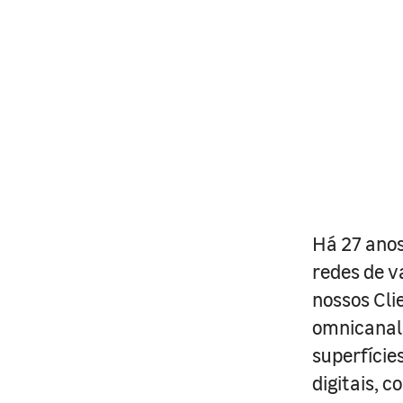
Há 27 anos
redes de v
nossos Cli
omnicanal 
superfície
digitais, 