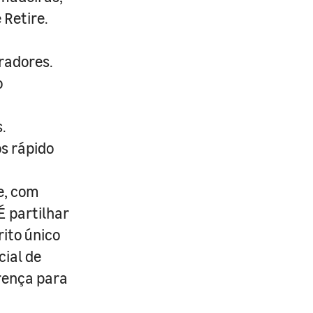
 Retire.
radores.
o
.
s rápido
e, com
É partilhar
rito único
cial de
erença para