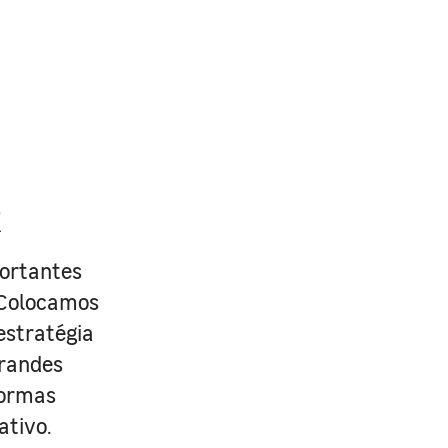
R
portantes
. Colocamos
estratégia
grandes
formas
ativo.