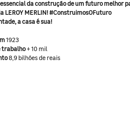
 essencial da construção de um futuro melhor p
ja LEROY MERLIN! #ConstruimosOFuturo
ntade, a casa é sua!
em
1923
e trabalho
+ 10 mil
nto
8,9 bilhões de reais