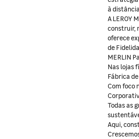
à distânci
A LEROY ME
construir,
oferece ex
de Fidelid
MERLIN Pa
Nas lojas 
Fábrica de
Com foco n
Corporativ
Todas as g
sustentáve
Aqui, cons
Crescemos 