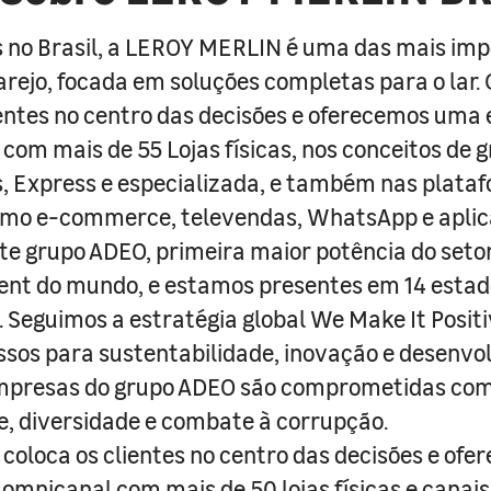
 no Brasil, a LEROY MERLIN é uma das mais im
arejo, focada em soluções completas para o lar
entes no centro das decisões e oferecemos uma 
com mais de 55 Lojas físicas, nos conceitos de 
s, Express e especializada, e também nas plata
como e-commerce, televendas, WhatsApp e aplic
e grupo ADEO, primeira maior potência do seto
nt do mundo, e estamos presentes em 14 estad
s. Seguimos a estratégia global We Make It Posit
sos para sustentabilidade, inovação e desenvo
empresas do grupo ADEO são comprometidas com
e, diversidade e combate à corrupção.
coloca os clientes no centro das decisões e ofe
 omnicanal com mais de 50 lojas físicas e canai