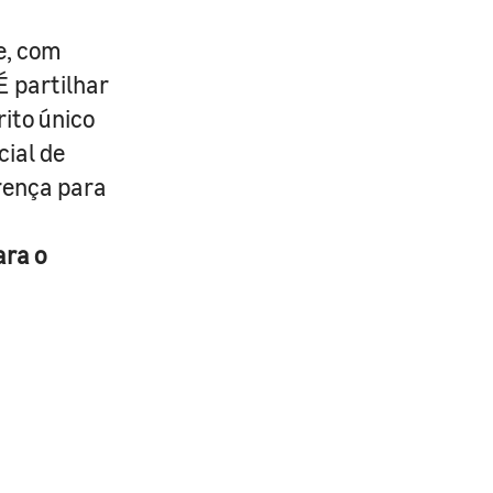
e, com
É partilhar
rito único
cial de
erença para
ara o