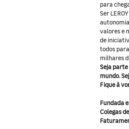
para cheg
Ser LEROY 
autonomia 
valores e 
de iniciat
todos para
milhares d
Seja parte
mundo. Se
Fique à vo
Fundada 
Colegas d
Faturame