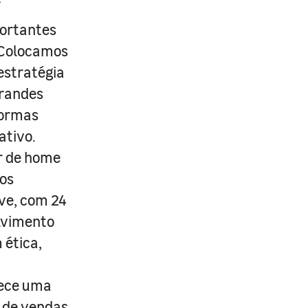
portantes
. Colocamos
estratégia
grandes
formas
ativo.
r de home
os
ive, com 24
lvimento
 ética,
rece uma
s de vendas