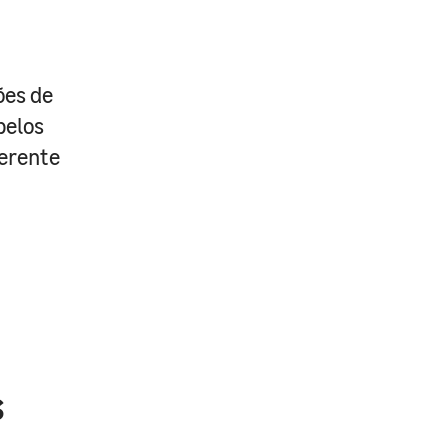
ões de
pelos
Gerente
s