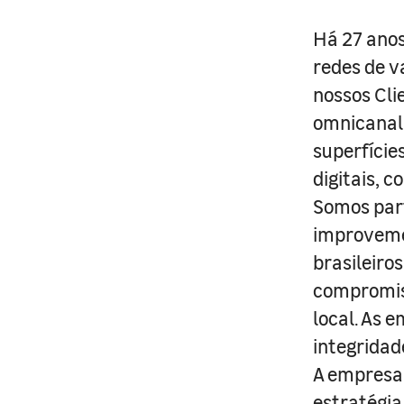
Há 27 anos
redes de v
nossos Cli
omnicanal 
superfície
digitais, 
Somos part
improveme
brasileiro
compromis
local. As 
integridad
A empresa 
estratégia