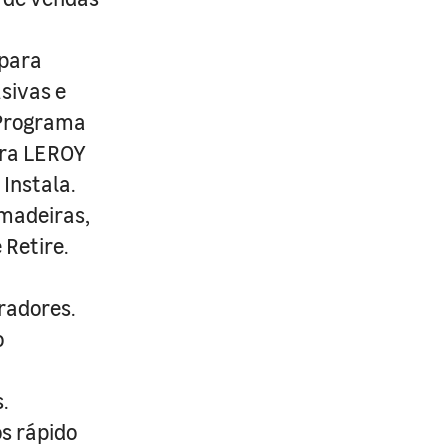
 para
usivas e
 Programa
ira LEROY
Instala.
 madeiras,
 Retire.
radores.
o
.
s rápido