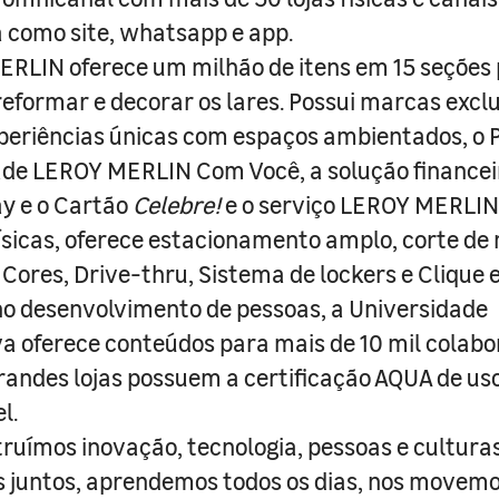
a como site, whatsapp e app.
RLIN oferece um milhão de itens em 15 seções
 reformar e decorar os lares. Possui marcas excl
periências únicas com espaços ambientados, o
ade LEROY MERLIN Com Você, a solução finance
y e o Cartão
Celebre!
e o serviço LEROY MERLIN 
físicas, oferece estacionamento amplo, corte de
 Cores, Drive-thru, Sistema de lockers e Clique e
o desenvolvimento de pessoas, a Universidade
a oferece conteúdos para mais de 10 mil colabo
randes lojas possuem a certificação AQUA de us
l.
truímos inovação, tecnologia, pessoas e culturas
juntos, aprendemos todos os dias, nos movemo