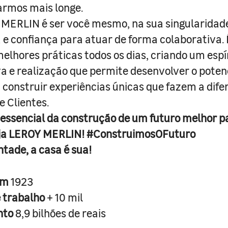
armos mais longe.
MERLIN é ser você mesmo, na sua singularidad
e confiança para atuar de forma colaborativa. 
melhores práticas todos os dias, criando um espí
iva e realização que permite desenvolver o poten
 construir experiências únicas que fazem a dif
e Clientes.
 essencial da construção de um futuro melhor p
ja LEROY MERLIN! #ConstruimosOFuturo
ntade, a casa é sua!
em
1923
e trabalho
+ 10 mil
nto
8,9 bilhões de reais