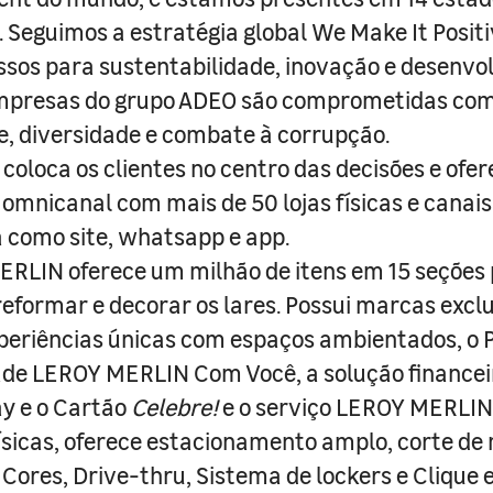
s. Seguimos a estratégia global We Make It Posit
sos para sustentabilidade, inovação e desenvo
empresas do grupo ADEO são comprometidas com
e, diversidade e combate à corrupção.
coloca os clientes no centro das decisões e ofe
 omnicanal com mais de 50 lojas físicas e canai
a como site, whatsapp e app.
RLIN oferece um milhão de itens em 15 seções
 reformar e decorar os lares. Possui marcas excl
periências únicas com espaços ambientados, o
ade LEROY MERLIN Com Você, a solução finance
y e o Cartão
Celebre!
e o serviço LEROY MERLIN 
físicas, oferece estacionamento amplo, corte de
 Cores, Drive-thru, Sistema de lockers e Clique e