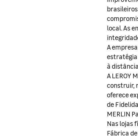
brasileiro
compromis
local. As 
integridad
A empresa 
estratégia
à distânci
A LEROY ME
construir,
oferece ex
de Fidelid
MERLIN Pa
Nas lojas 
Fábrica de