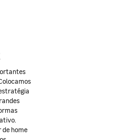
R
portantes
. Colocamos
estratégia
grandes
formas
ativo.
r de home
os