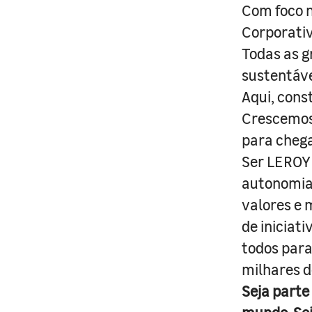
Com foco n
Corporativ
Todas as g
sustentáve
Aqui, cons
Crescemos 
para cheg
Ser LEROY 
autonomia 
valores e 
de iniciat
todos para
milhares d
Seja parte