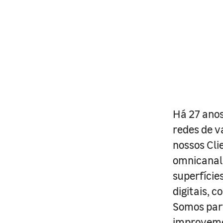
Há 27 anos
redes de v
nossos Cli
omnicanal 
superfície
digitais, 
Somos part
improveme