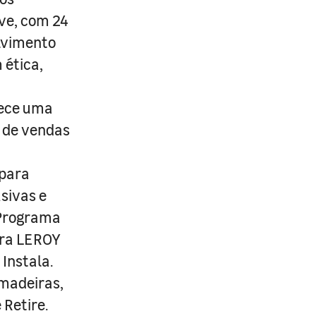
ive, com 24
lvimento
 ética,
rece uma
s de vendas
 para
usivas e
 Programa
ira LEROY
Instala.
 madeiras,
 Retire.