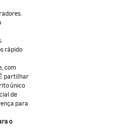
radores.
o
.
s rápido
e, com
É partilhar
rito único
cial de
erença para
ara o