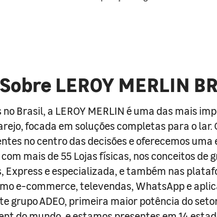
Sobre LEROY MERLIN B
 no Brasil, a LEROY MERLIN é uma das mais im
arejo, focada em soluções completas para o lar
entes no centro das decisões e oferecemos uma 
com mais de 55 Lojas físicas, nos conceitos de 
s, Express e especializada, e também nas plata
como e-commerce, televendas, WhatsApp e aplic
e grupo ADEO, primeira maior potência do seto
nt do mundo, e estamos presentes em 14 estad