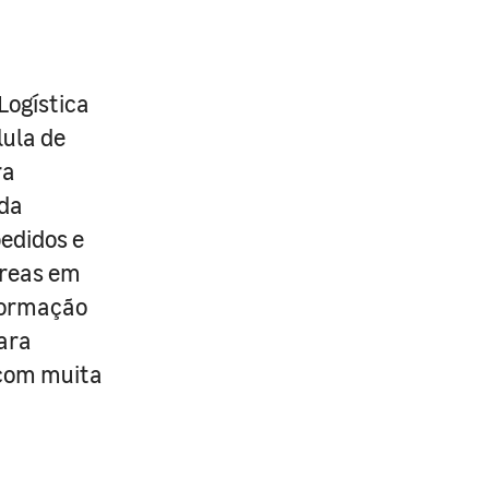
Logística
lula de
ra
 da
edidos e
áreas em
formação
ara
 com muita