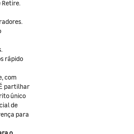
 Retire.
radores.
o
.
s rápido
e, com
É partilhar
rito único
cial de
erença para
ara o