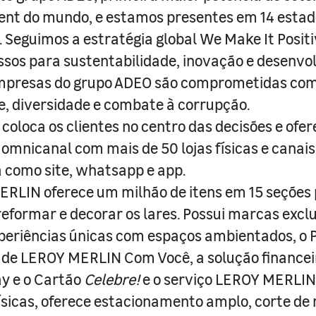
nt do mundo, e estamos presentes em 14 estad
s. Seguimos a estratégia global We Make It Posit
sos para sustentabilidade, inovação e desenvo
empresas do grupo ADEO são comprometidas com
e, diversidade e combate à corrupção.
coloca os clientes no centro das decisões e ofe
 omnicanal com mais de 50 lojas físicas e canai
a como site, whatsapp e app.
RLIN oferece um milhão de itens em 15 seções
 reformar e decorar os lares. Possui marcas excl
periências únicas com espaços ambientados, o
ade LEROY MERLIN Com Você, a solução finance
y e o Cartão
Celebre!
e o serviço LEROY MERLIN 
físicas, oferece estacionamento amplo, corte de