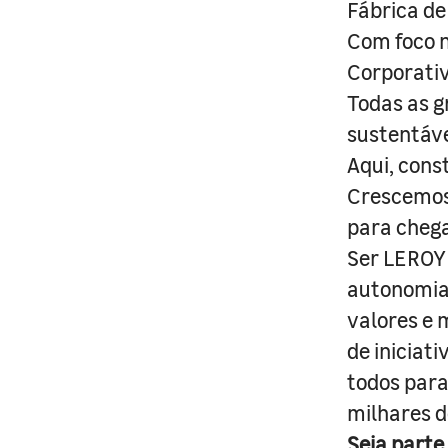
Fábrica de
Com foco n
Corporativ
Todas as g
sustentáve
Aqui, cons
Crescemos 
para cheg
Ser LEROY 
autonomia 
valores e 
de iniciat
todos para
milhares d
Seja parte