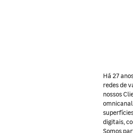
Há 27 anos
redes de v
nossos Cli
omnicanal 
superfície
digitais, 
Somos part