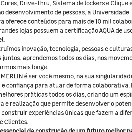
 Cores, Drive-thru, Sistema de lockers e Clique e
o desenvolvimento de pessoas, a Universidade
a oferece conteúdos para mais de 10 mil colabo
randes lojas possuem a certificação AQUA de us
l.
truímos inovação, tecnologia, pessoas e culturas
juntos, aprendemos todos os dias, nos movemo
armos mais longe.
MERLIN é ser você mesmo, na sua singularidad
e confiança para atuar de forma colaborativa. 
melhores práticas todos os dias, criando um espí
iva e realização que permite desenvolver o poten
 construir experiências únicas que fazem a dif
e Clientes.
 essencial da construção de um futuro melhor p