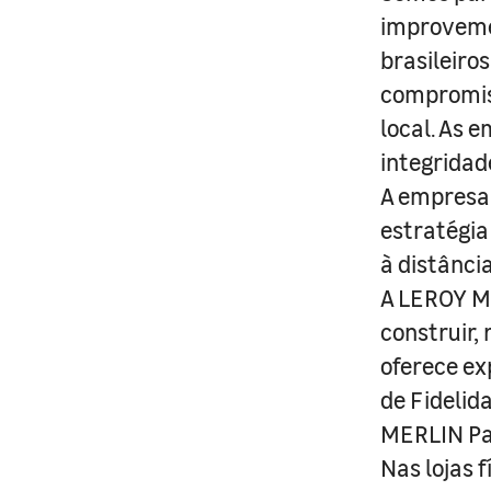
improveme
brasileiro
compromis
local. As 
integridad
A empresa 
estratégia
à distânci
A LEROY ME
construir,
oferece ex
de Fidelid
MERLIN Pa
Nas lojas 