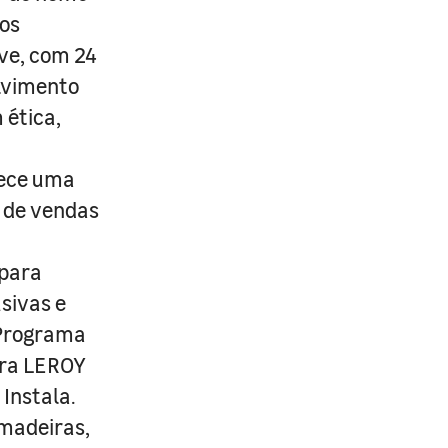
os
ive, com 24
lvimento
 ética,
rece uma
s de vendas
 para
usivas e
 Programa
ira LEROY
Instala.
 madeiras,