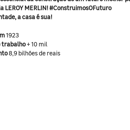
ja LEROY MERLIN! #ConstruimosOFuturo
ntade, a casa é sua!
em
1923
e trabalho
+ 10 mil
nto
8,9 bilhões de reais