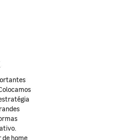
R
portantes
. Colocamos
estratégia
grandes
formas
ativo.
r de home