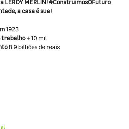
ja LEROY MERLIN! #ConstruimosOFuturo
ntade, a casa é sua!
em
1923
e trabalho
+ 10 mil
nto
8,9 bilhões de reais
ial