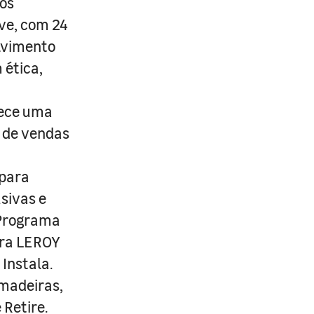
os
ive, com 24
lvimento
 ética,
rece uma
s de vendas
 para
usivas e
 Programa
ira LEROY
Instala.
 madeiras,
 Retire.