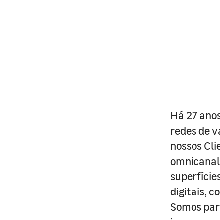
Há 27 anos
redes de v
nossos Cli
omnicanal 
superfície
digitais, 
Somos part