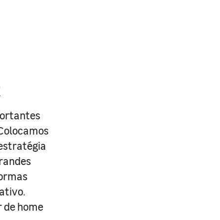
R
portantes
. Colocamos
estratégia
grandes
formas
ativo.
r de home