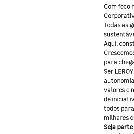
Com foco n
Corporativ
Todas as g
sustentáve
Aqui, cons
Crescemos 
para cheg
Ser LEROY 
autonomia 
valores e 
de iniciat
todos para
milhares d
Seja parte