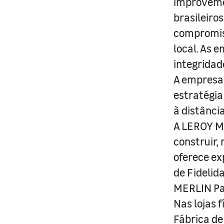
improveme
brasileiro
compromis
local. As 
integridad
A empresa 
estratégia
à distânci
A LEROY ME
construir,
oferece ex
de Fidelid
MERLIN Pa
Nas lojas 
Fábrica de