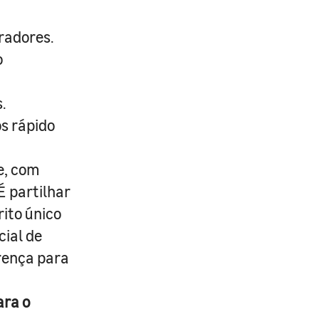
radores.
o
.
s rápido
e, com
É partilhar
rito único
cial de
erença para
ara o