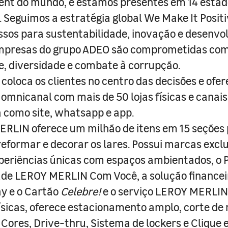
nt do mundo, e estamos presentes em 14 estad
s. Seguimos a estratégia global We Make It Posit
sos para sustentabilidade, inovação e desenvo
empresas do grupo ADEO são comprometidas com
e, diversidade e combate à corrupção.
coloca os clientes no centro das decisões e ofe
 omnicanal com mais de 50 lojas físicas e canai
a como site, whatsapp e app.
RLIN oferece um milhão de itens em 15 seções
 reformar e decorar os lares. Possui marcas excl
periências únicas com espaços ambientados, o
ade LEROY MERLIN Com Você, a solução finance
y e o Cartão
Celebre!
e o serviço LEROY MERLIN 
físicas, oferece estacionamento amplo, corte de
 Cores, Drive-thru, Sistema de lockers e Clique e