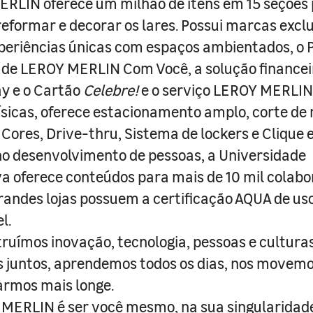
RLIN oferece um milhão de itens em 15 seções
 reformar e decorar os lares. Possui marcas excl
periências únicas com espaços ambientados, o
ade LEROY MERLIN Com Você, a solução finance
y e o Cartão
Celebre!
e o serviço LEROY MERLIN 
físicas, oferece estacionamento amplo, corte de
 Cores, Drive-thru, Sistema de lockers e Clique e
o desenvolvimento de pessoas, a Universidade
a oferece conteúdos para mais de 10 mil colabo
randes lojas possuem a certificação AQUA de us
l.
truímos inovação, tecnologia, pessoas e culturas
juntos, aprendemos todos os dias, nos movemo
armos mais longe.
MERLIN é ser você mesmo, na sua singularidad