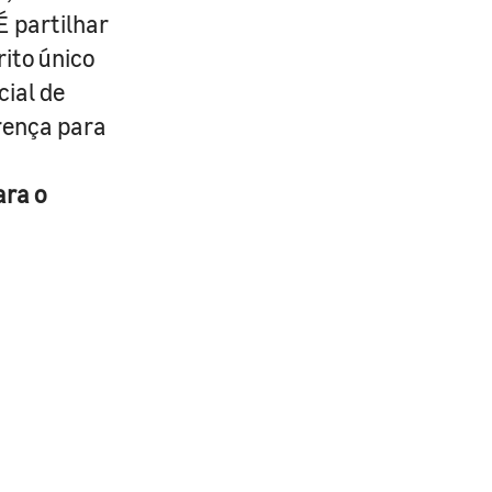
É partilhar
rito único
cial de
erença para
ara o