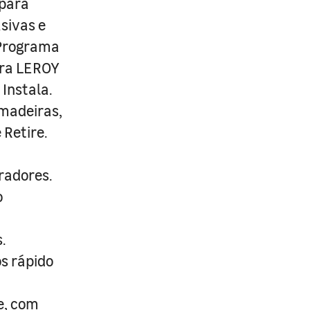
 para
usivas e
 Programa
ira LEROY
Instala.
 madeiras,
 Retire.
radores.
o
.
s rápido
e, com