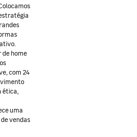
. Colocamos
estratégia
grandes
formas
ativo.
r de home
os
ive, com 24
lvimento
 ética,
rece uma
s de vendas