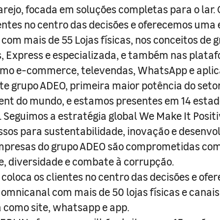
arejo, focada em soluções completas para o lar
entes no centro das decisões e oferecemos uma 
com mais de 55 Lojas físicas, nos conceitos de 
s, Express e especializada, e também nas plata
como e-commerce, televendas, WhatsApp e aplic
e grupo ADEO, primeira maior potência do seto
nt do mundo, e estamos presentes em 14 estad
s. Seguimos a estratégia global We Make It Posit
sos para sustentabilidade, inovação e desenvo
empresas do grupo ADEO são comprometidas com
e, diversidade e combate à corrupção.
coloca os clientes no centro das decisões e ofe
 omnicanal com mais de 50 lojas físicas e canai
a como site, whatsapp e app.