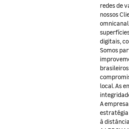
redes de v
nossos Cli
omnicanal 
superfície
digitais, 
Somos part
improveme
brasileiro
compromis
local. As 
integridad
A empresa 
estratégia
à distânci