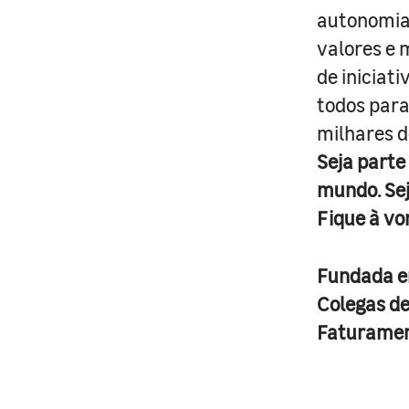
autonomia 
valores e 
de iniciat
todos para
milhares d
Seja parte
mundo. Se
Fique à vo
Fundada 
Colegas d
Faturame