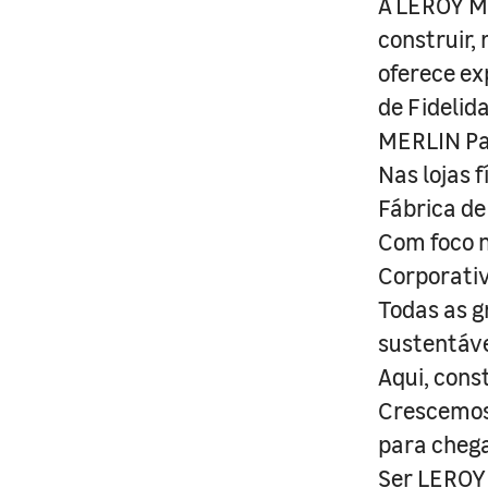
A LEROY ME
construir,
oferece ex
de Fidelid
MERLIN Pa
Nas lojas 
Fábrica de
Com foco n
Corporativ
Todas as g
sustentáve
Aqui, cons
Crescemos 
para cheg
Ser LEROY 