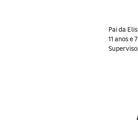
Pai da Eli
11 anos e 
Superviso