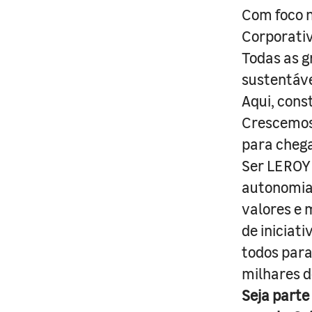
Com foco n
Corporativ
Todas as g
sustentáve
Aqui, cons
Crescemos 
para cheg
Ser LEROY 
autonomia 
valores e 
de iniciat
todos para
milhares d
Seja parte