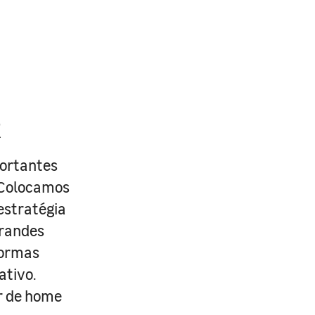
R
portantes
. Colocamos
estratégia
grandes
formas
ativo.
r de home