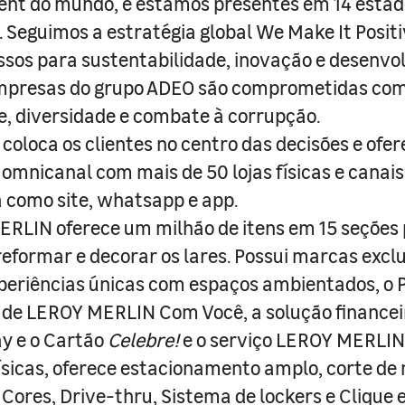
nt do mundo, e estamos presentes em 14 estad
s. Seguimos a estratégia global We Make It Posit
sos para sustentabilidade, inovação e desenvo
empresas do grupo ADEO são comprometidas com
e, diversidade e combate à corrupção.
coloca os clientes no centro das decisões e ofe
 omnicanal com mais de 50 lojas físicas e canai
a como site, whatsapp e app.
RLIN oferece um milhão de itens em 15 seções
 reformar e decorar os lares. Possui marcas excl
periências únicas com espaços ambientados, o
ade LEROY MERLIN Com Você, a solução finance
y e o Cartão
Celebre!
e o serviço LEROY MERLIN 
físicas, oferece estacionamento amplo, corte de
 Cores, Drive-thru, Sistema de lockers e Clique e