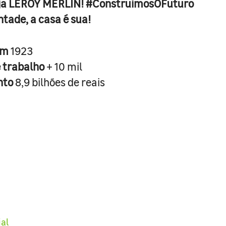
ja LEROY MERLIN! #ConstruimosOFuturo
ntade, a casa é sua!
em
1923
e trabalho
+ 10 mil
nto
8,9 bilhões de reais
ial