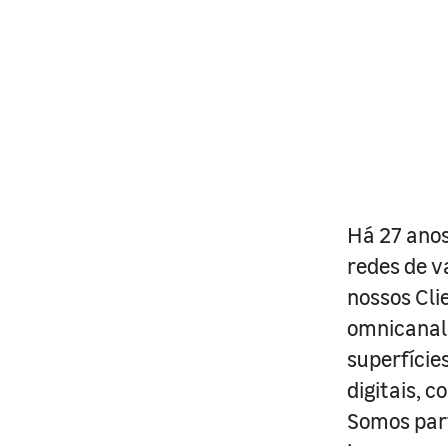
Há 27 anos
redes de v
nossos Cli
omnicanal 
superfície
digitais, 
Somos part