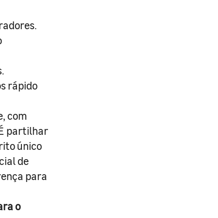
radores.
o
.
s rápido
e, com
É partilhar
rito único
cial de
erença para
ara o