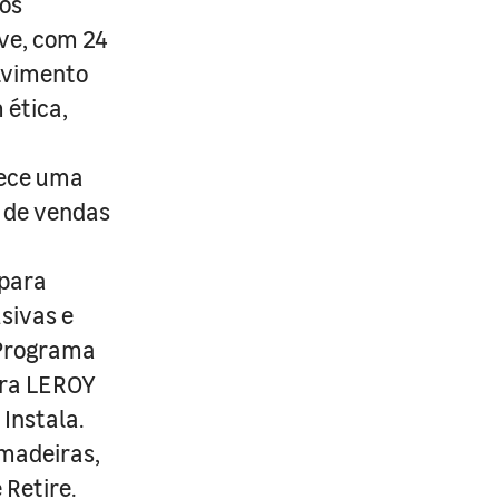
os
ive, com 24
lvimento
 ética,
rece uma
s de vendas
 para
usivas e
 Programa
ira LEROY
Instala.
 madeiras,
 Retire.