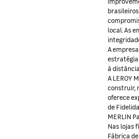
improveme
brasileiro
compromis
local. As 
integridad
A empresa 
estratégia
à distânci
A LEROY ME
construir,
oferece ex
de Fidelid
MERLIN Pa
Nas lojas 
Fábrica de