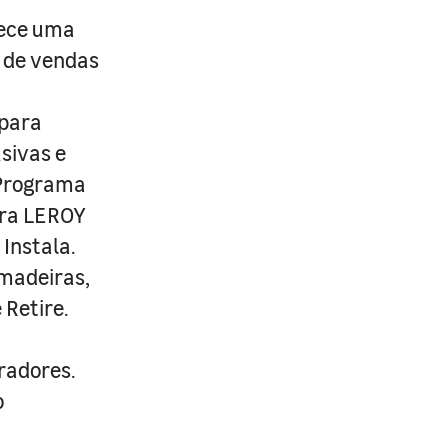
rece uma
s de vendas
 para
usivas e
 Programa
ira LEROY
Instala.
 madeiras,
 Retire.
radores.
o