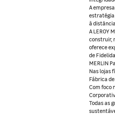
A empresa 
estratégia
à distânci
A LEROY ME
construir,
oferece ex
de Fidelid
MERLIN Pa
Nas lojas 
Fábrica de
Com foco n
Corporativ
Todas as g
sustentáve