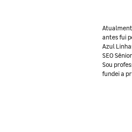
Atualmente
antes fui 
Azul Linh
SEO Sênior
Sou profes
fundei a p