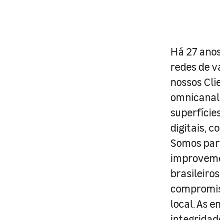
Há 27 anos
redes de v
nossos Cli
omnicanal 
superfície
digitais, 
Somos part
improveme
brasileiro
compromis
local. As 
integridad