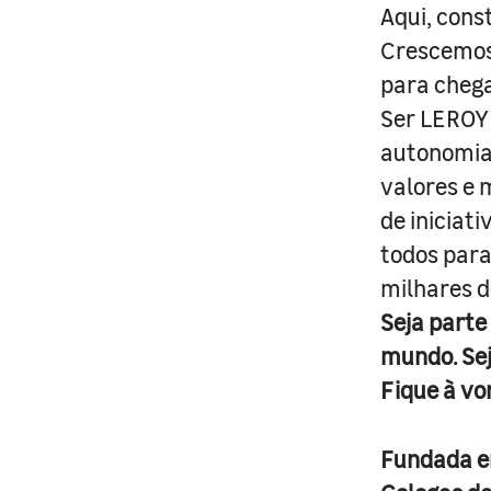
Aqui, cons
Crescemos 
para cheg
Ser LEROY 
autonomia 
valores e 
de iniciat
todos para
milhares d
Seja parte
mundo. Se
Fique à vo
Fundada 