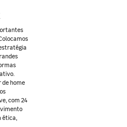
R
portantes
. Colocamos
estratégia
grandes
formas
ativo.
r de home
os
ive, com 24
lvimento
 ética,