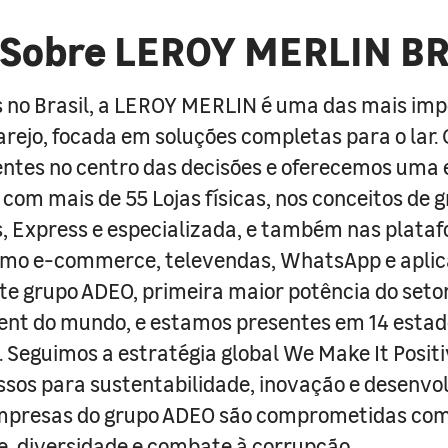
Sobre LEROY MERLIN B
 no Brasil, a LEROY MERLIN é uma das mais im
arejo, focada em soluções completas para o lar
entes no centro das decisões e oferecemos uma 
com mais de 55 Lojas físicas, nos conceitos de 
s, Express e especializada, e também nas plata
como e-commerce, televendas, WhatsApp e aplic
e grupo ADEO, primeira maior potência do seto
nt do mundo, e estamos presentes em 14 estad
s. Seguimos a estratégia global We Make It Posit
sos para sustentabilidade, inovação e desenvo
empresas do grupo ADEO são comprometidas com
e, diversidade e combate à corrupção.