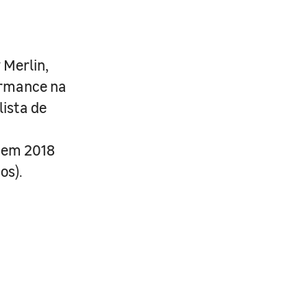
 Merlin,
ormance na
ista de
e em 2018
os).