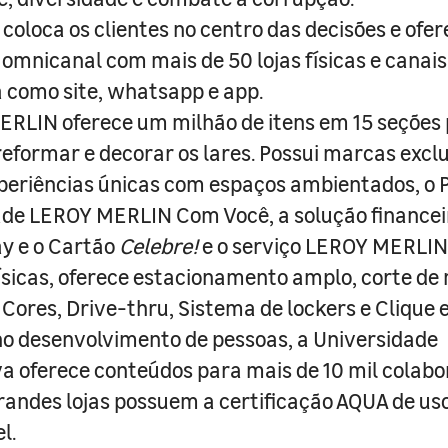
coloca os clientes no centro das decisões e ofe
 omnicanal com mais de 50 lojas físicas e canai
a como site, whatsapp e app.
RLIN oferece um milhão de itens em 15 seções
 reformar e decorar os lares. Possui marcas excl
periências únicas com espaços ambientados, o
ade LEROY MERLIN Com Você, a solução finance
y e o Cartão
Celebre!
e o serviço LEROY MERLIN 
físicas, oferece estacionamento amplo, corte de
 Cores, Drive-thru, Sistema de lockers e Clique e
o desenvolvimento de pessoas, a Universidade
a oferece conteúdos para mais de 10 mil colabo
randes lojas possuem a certificação AQUA de us
l.