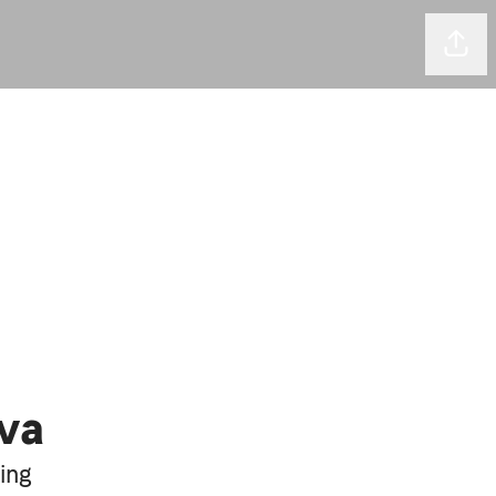
Comp
lva
ing