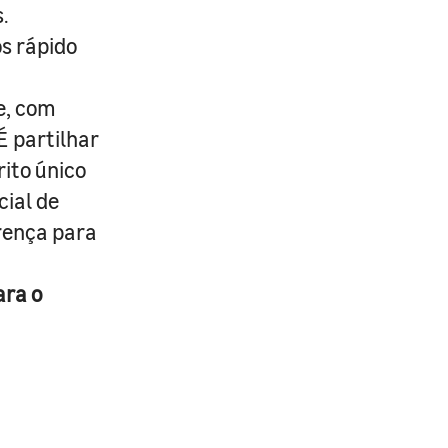
.
s rápido
e, com
É partilhar
rito único
cial de
erença para
ara o