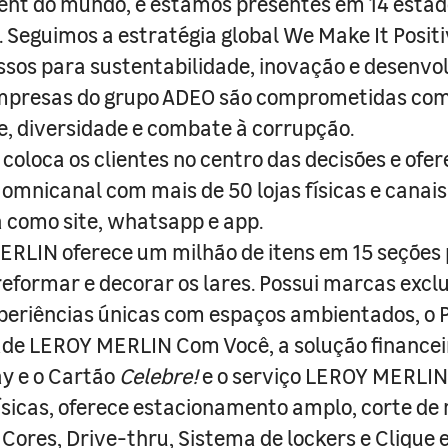
nt do mundo, e estamos presentes em 14 estad
s. Seguimos a estratégia global We Make It Posit
sos para sustentabilidade, inovação e desenvo
empresas do grupo ADEO são comprometidas com
e, diversidade e combate à corrupção.
coloca os clientes no centro das decisões e ofe
 omnicanal com mais de 50 lojas físicas e canai
a como site, whatsapp e app.
RLIN oferece um milhão de itens em 15 seções
 reformar e decorar os lares. Possui marcas excl
periências únicas com espaços ambientados, o
ade LEROY MERLIN Com Você, a solução finance
y e o Cartão
Celebre!
e o serviço LEROY MERLIN 
físicas, oferece estacionamento amplo, corte de
 Cores, Drive-thru, Sistema de lockers e Clique e