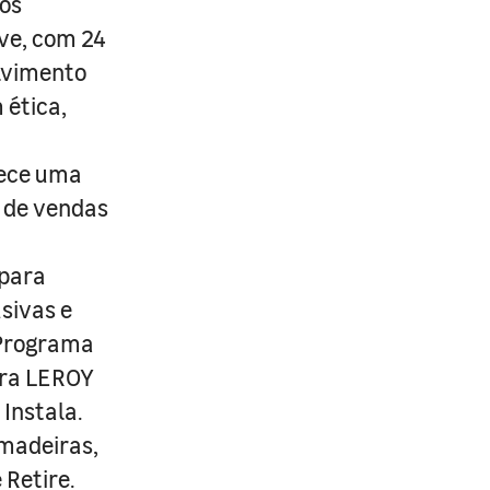
os
ive, com 24
lvimento
 ética,
rece uma
s de vendas
 para
usivas e
 Programa
ira LEROY
Instala.
 madeiras,
 Retire.