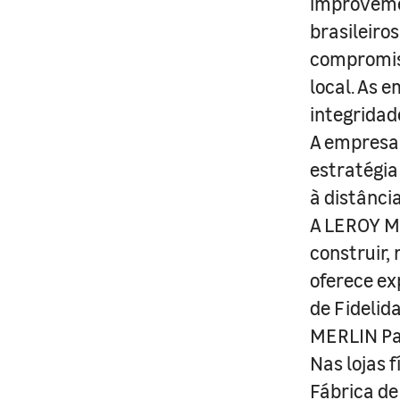
improveme
brasileiro
compromis
local. As 
integridad
A empresa 
estratégia
à distânci
A LEROY ME
construir,
oferece ex
de Fidelid
MERLIN Pa
Nas lojas 
Fábrica de