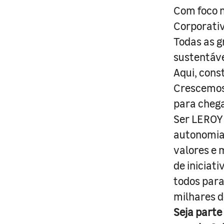
Com foco n
Corporativ
Todas as g
sustentáve
Aqui, cons
Crescemos 
para cheg
Ser LEROY 
autonomia 
valores e 
de iniciat
todos para
milhares d
Seja parte