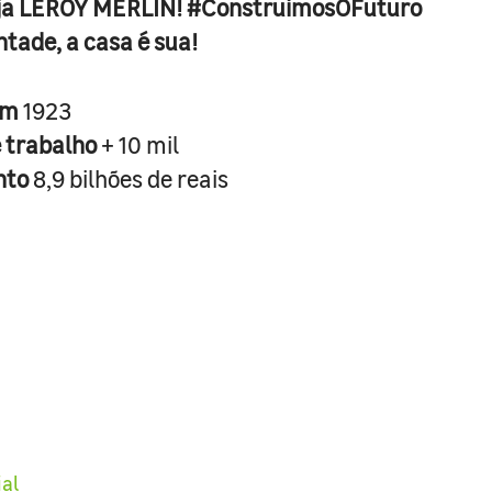
ja LEROY MERLIN! #ConstruimosOFuturo
ntade, a casa é sua!
em
1923
e trabalho
+ 10 mil
nto
8,9 bilhões de reais
ial