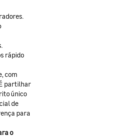
radores.
o
.
s rápido
e, com
É partilhar
rito único
cial de
erença para
ara o