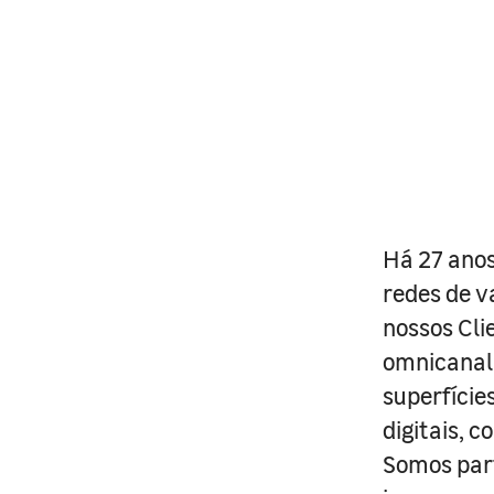
Há 27 anos
redes de v
nossos Cli
omnicanal 
superfície
digitais, 
Somos part