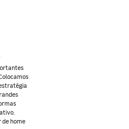
R
portantes
. Colocamos
estratégia
grandes
formas
ativo.
r de home