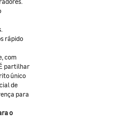
radores.
o
.
s rápido
e, com
É partilhar
rito único
cial de
erença para
ara o