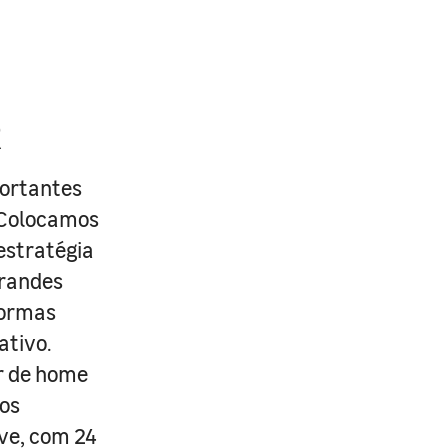
R
portantes
. Colocamos
estratégia
grandes
formas
ativo.
r de home
os
ive, com 24