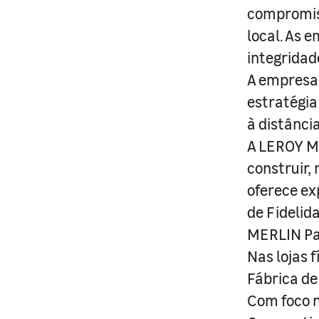
compromis
local. As 
integridad
A empresa 
estratégia
à distânci
A LEROY ME
construir,
oferece ex
de Fidelid
MERLIN Pa
Nas lojas 
Fábrica de
Com foco n