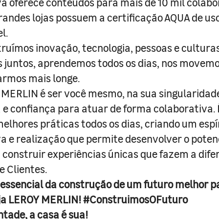
a oferece conteúdos para mais de 10 mil colabo
randes lojas possuem a certificação AQUA de us
l.
truímos inovação, tecnologia, pessoas e culturas
juntos, aprendemos todos os dias, nos movemo
armos mais longe.
MERLIN é ser você mesmo, na sua singularidad
e confiança para atuar de forma colaborativa. 
melhores práticas todos os dias, criando um espí
iva e realização que permite desenvolver o poten
 construir experiências únicas que fazem a dif
e Clientes.
 essencial da construção de um futuro melhor p
ja LEROY MERLIN! #ConstruimosOFuturo
ntade, a casa é sua!