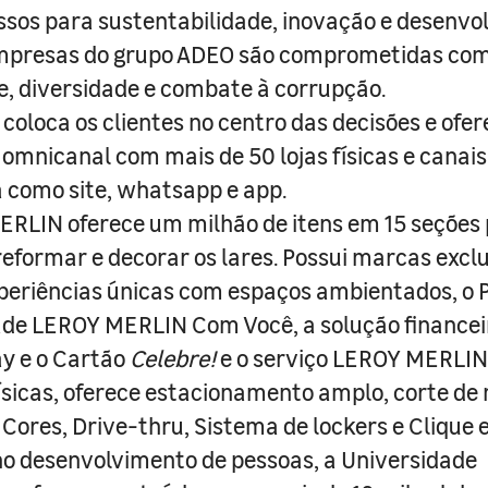
sos para sustentabilidade, inovação e desenvo
empresas do grupo ADEO são comprometidas com
e, diversidade e combate à corrupção.
coloca os clientes no centro das decisões e ofe
 omnicanal com mais de 50 lojas físicas e canai
a como site, whatsapp e app.
RLIN oferece um milhão de itens em 15 seções
 reformar e decorar os lares. Possui marcas excl
periências únicas com espaços ambientados, o
ade LEROY MERLIN Com Você, a solução finance
y e o Cartão
Celebre!
e o serviço LEROY MERLIN 
físicas, oferece estacionamento amplo, corte de
 Cores, Drive-thru, Sistema de lockers e Clique e
o desenvolvimento de pessoas, a Universidade