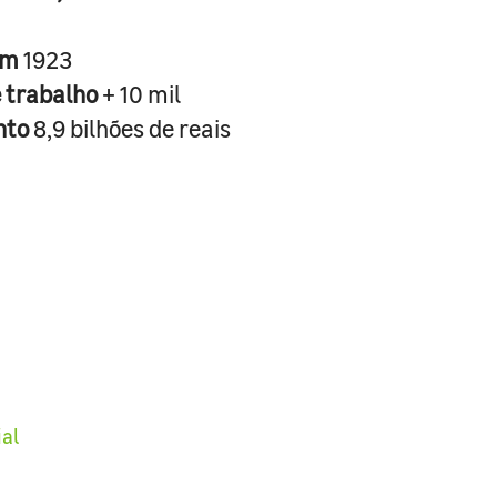
em
1923
e trabalho
+ 10 mil
nto
8,9 bilhões de reais
ial