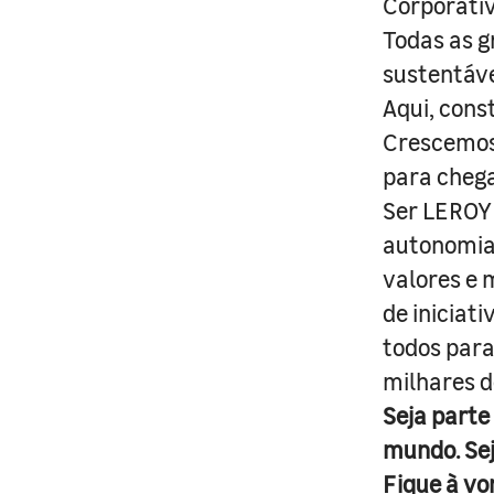
Corporativ
Todas as g
sustentáve
Aqui, cons
Crescemos 
para cheg
Ser LEROY 
autonomia 
valores e 
de iniciat
todos para
milhares d
Seja parte
mundo. Se
Fique à vo