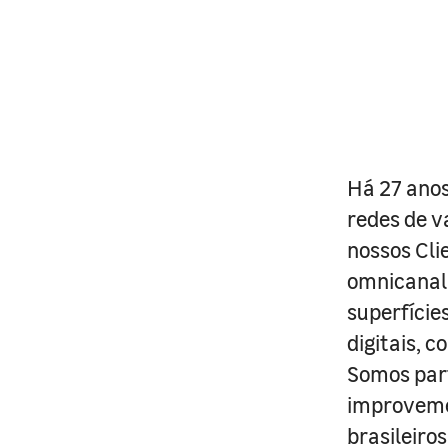
Há 27 anos
redes de v
nossos Cli
omnicanal 
superfície
digitais, 
Somos part
improveme
brasileiro