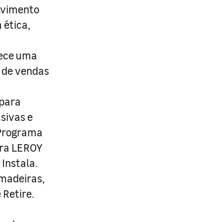
lvimento
 ética,
rece uma
s de vendas
 para
usivas e
 Programa
ira LEROY
Instala.
 madeiras,
 Retire.