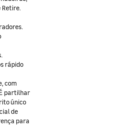
 Retire.
radores.
o
.
s rápido
e, com
É partilhar
rito único
cial de
erença para