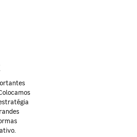
R
portantes
. Colocamos
estratégia
grandes
formas
ativo.