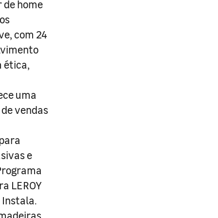
r de home
os
ive, com 24
lvimento
 ética,
rece uma
s de vendas
 para
usivas e
 Programa
ira LEROY
Instala.
 madeiras,