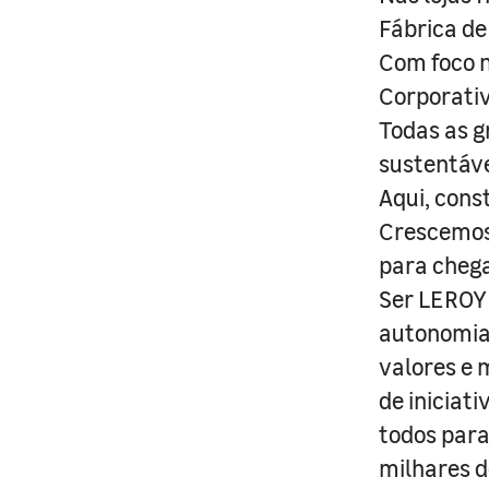
Fábrica de
Com foco n
Corporativ
Todas as g
sustentáve
Aqui, cons
Crescemos 
para cheg
Ser LEROY 
autonomia 
valores e 
de iniciat
todos para
milhares d