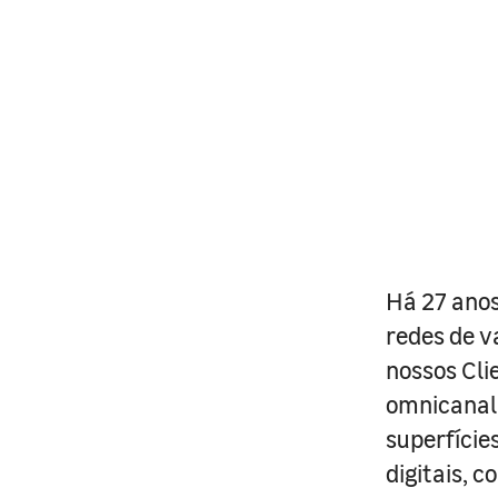
Há 27 anos
redes de v
nossos Cli
omnicanal 
superfície
digitais, 