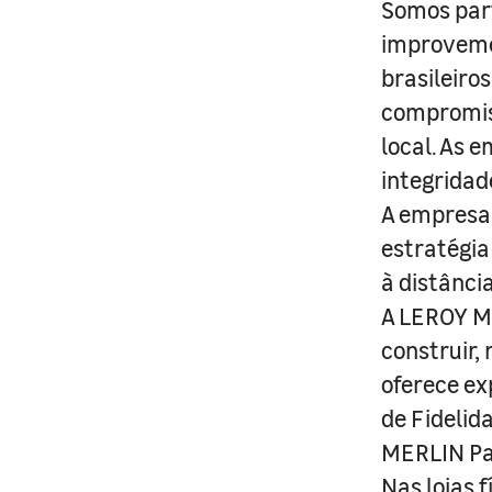
Somos part
improveme
brasileiro
compromis
local. As 
integridad
A empresa 
estratégia
à distânci
A LEROY ME
construir,
oferece ex
de Fidelid
MERLIN Pa
Nas lojas 