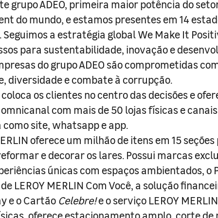
e grupo ADEO, primeira maior potência do seto
nt do mundo, e estamos presentes em 14 estad
s. Seguimos a estratégia global We Make It Posit
sos para sustentabilidade, inovação e desenvo
empresas do grupo ADEO são comprometidas com
e, diversidade e combate à corrupção.
coloca os clientes no centro das decisões e ofe
 omnicanal com mais de 50 lojas físicas e canai
a como site, whatsapp e app.
RLIN oferece um milhão de itens em 15 seções
 reformar e decorar os lares. Possui marcas excl
periências únicas com espaços ambientados, o
ade LEROY MERLIN Com Você, a solução finance
y e o Cartão
Celebre!
e o serviço LEROY MERLIN 
físicas, oferece estacionamento amplo, corte de