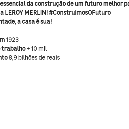
 essencial da construção de um futuro melhor p
ja LEROY MERLIN! #ConstruimosOFuturo
ntade, a casa é sua!
em
1923
e trabalho
+ 10 mil
nto
8,9 bilhões de reais