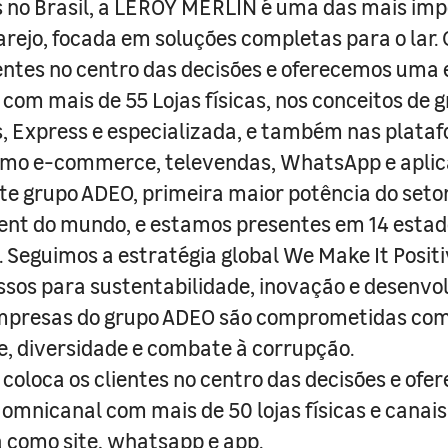
 no Brasil, a LEROY MERLIN é uma das mais im
arejo, focada em soluções completas para o lar
entes no centro das decisões e oferecemos uma 
com mais de 55 Lojas físicas, nos conceitos de 
s, Express e especializada, e também nas plata
como e-commerce, televendas, WhatsApp e aplic
e grupo ADEO, primeira maior potência do seto
nt do mundo, e estamos presentes em 14 estad
s. Seguimos a estratégia global We Make It Posit
sos para sustentabilidade, inovação e desenvo
empresas do grupo ADEO são comprometidas com
e, diversidade e combate à corrupção.
coloca os clientes no centro das decisões e ofe
 omnicanal com mais de 50 lojas físicas e canai
a como site, whatsapp e app.