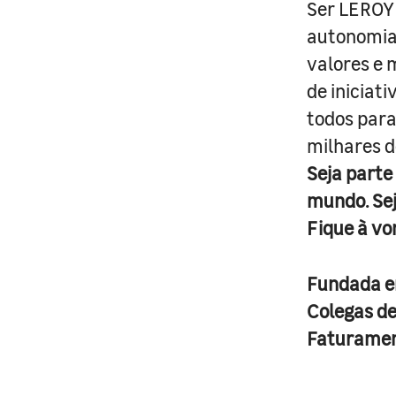
Ser LEROY 
autonomia 
valores e 
de iniciat
todos para
milhares d
Seja parte
mundo. Se
Fique à vo
Fundada 
Colegas d
Faturame