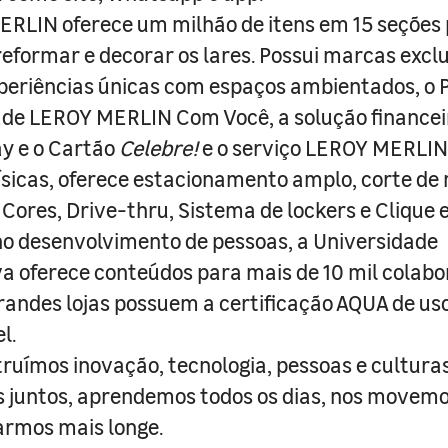
RLIN oferece um milhão de itens em 15 seções
 reformar e decorar os lares. Possui marcas excl
periências únicas com espaços ambientados, o
ade LEROY MERLIN Com Você, a solução finance
y e o Cartão
Celebre!
e o serviço LEROY MERLIN 
físicas, oferece estacionamento amplo, corte de
 Cores, Drive-thru, Sistema de lockers e Clique e
o desenvolvimento de pessoas, a Universidade
a oferece conteúdos para mais de 10 mil colabo
randes lojas possuem a certificação AQUA de us
l.
truímos inovação, tecnologia, pessoas e culturas
juntos, aprendemos todos os dias, nos movemo
armos mais longe.