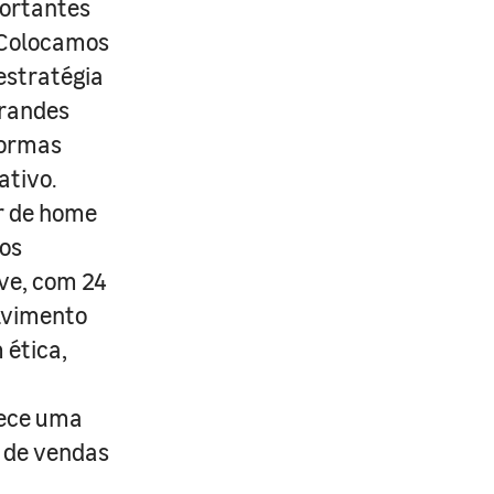
portantes
. Colocamos
estratégia
grandes
formas
ativo.
r de home
os
ive, com 24
lvimento
 ética,
rece uma
s de vendas