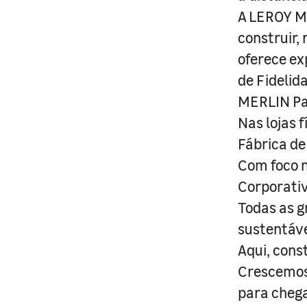
A LEROY ME
construir,
oferece ex
de Fidelid
MERLIN Pa
Nas lojas 
Fábrica de
Com foco n
Corporativ
Todas as g
sustentáve
Aqui, cons
Crescemos 
para cheg