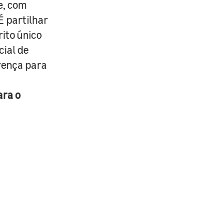
e, com
É partilhar
rito único
cial de
erença para
ara o