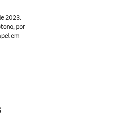
de 2023.
tono, por
apel em
s