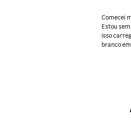
Comecei mi
Estou semp
isso carre
branco em 