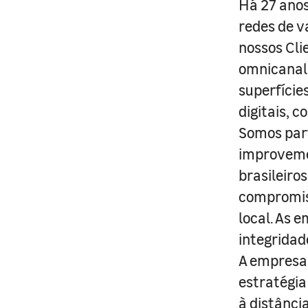
Há 27 anos
redes de v
nossos Cli
omnicanal 
superfície
digitais, 
Somos part
improveme
brasileiro
compromis
local. As 
integridad
A empresa 
estratégia
à distânci