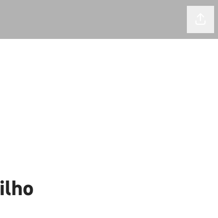
Comp
ilho