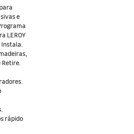
 para
usivas e
 Programa
ira LEROY
Instala.
 madeiras,
 Retire.
radores.
o
.
s rápido