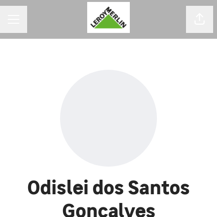
MENU DE CARREIRAS
Comp
Odislei dos Santos
Gonçalves