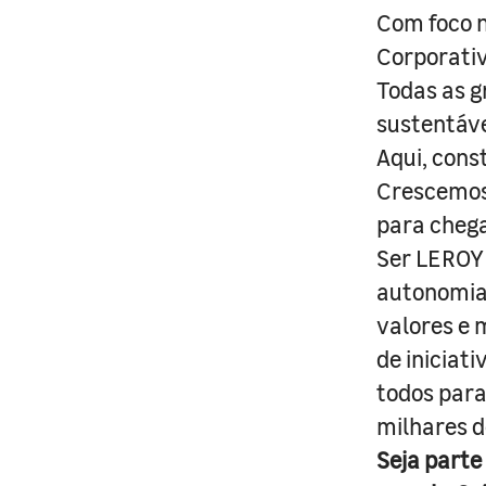
Com foco n
Corporativ
Todas as g
sustentáve
Aqui, cons
Crescemos 
para cheg
Ser LEROY 
autonomia 
valores e 
de iniciat
todos para
milhares d
Seja parte