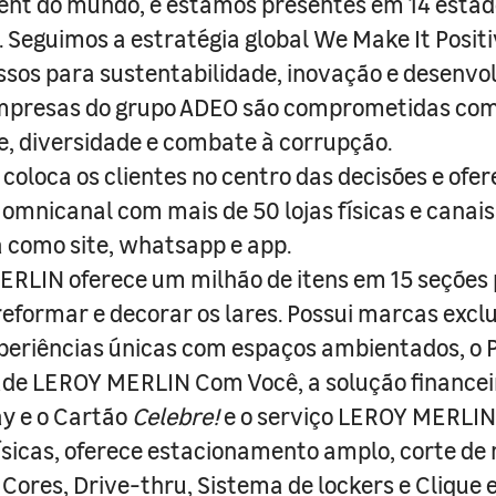
nt do mundo, e estamos presentes em 14 estad
s. Seguimos a estratégia global We Make It Posit
sos para sustentabilidade, inovação e desenvo
empresas do grupo ADEO são comprometidas com
e, diversidade e combate à corrupção.
coloca os clientes no centro das decisões e ofe
 omnicanal com mais de 50 lojas físicas e canai
a como site, whatsapp e app.
RLIN oferece um milhão de itens em 15 seções
 reformar e decorar os lares. Possui marcas excl
periências únicas com espaços ambientados, o
ade LEROY MERLIN Com Você, a solução finance
y e o Cartão
Celebre!
e o serviço LEROY MERLIN 
físicas, oferece estacionamento amplo, corte de
 Cores, Drive-thru, Sistema de lockers e Clique e