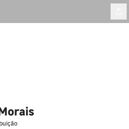
Comp
 Morais
ibuição