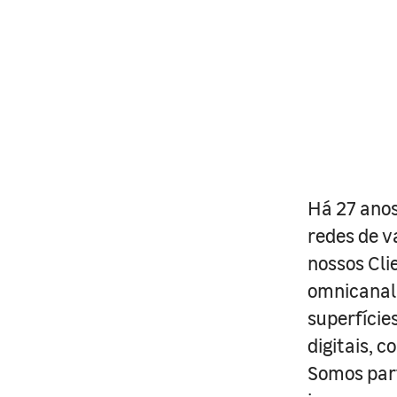
Há 27 anos
redes de v
nossos Cli
omnicanal 
superfície
digitais, 
Somos part