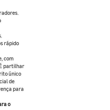
radores.
o
.
s rápido
e, com
É partilhar
rito único
cial de
erença para
ara o