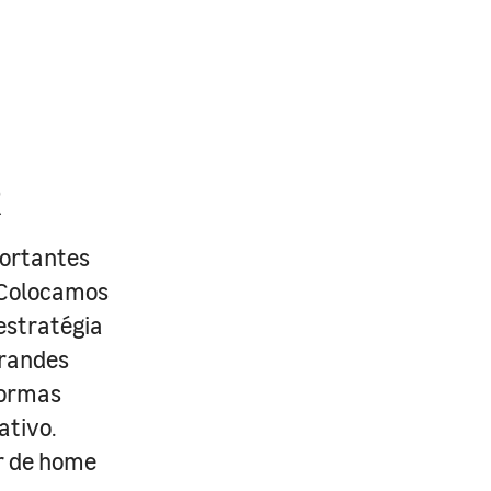
R
portantes
. Colocamos
estratégia
grandes
formas
ativo.
r de home