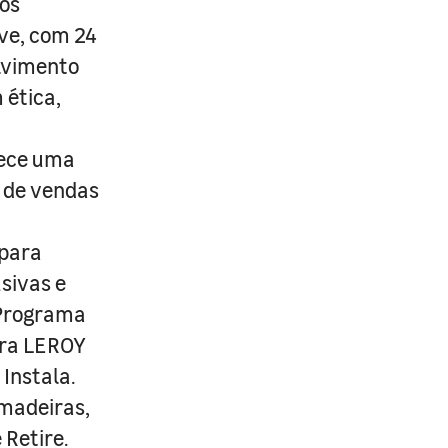
os
ive, com 24
lvimento
 ética,
rece uma
s de vendas
 para
usivas e
 Programa
ira LEROY
Instala.
 madeiras,
 Retire.