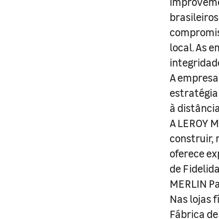
improveme
brasileiro
compromis
local. As 
integridad
A empresa 
estratégia
à distânci
A LEROY ME
construir,
oferece ex
de Fidelid
MERLIN Pa
Nas lojas 
Fábrica de