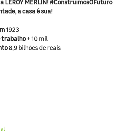
ja LEROY MERLIN! #ConstruimosOFuturo
ntade, a casa é sua!
em
1923
e trabalho
+ 10 mil
nto
8,9 bilhões de reais
ial